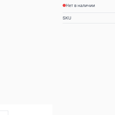
Нет в наличии
SKU
e
iew larger image