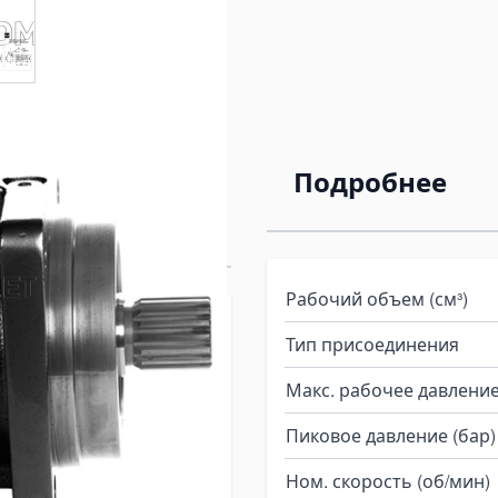
евой насос
Подробнее
Рабочий объем (см³)
рция)
Тип присоединения
Макс. рабочее давление
12 СС
был разработан с
летворить потребности
Пиковое давление (бар)
ления с высокой
Ном. скорость (об/мин)
м.