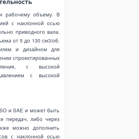
тельность
и рабочему объему. В
цией с наклонной осью
льно приводного вала.
ема от 5 до 130 см3/об.
илем и дизайном для
ении спроектированных
ления, с высокой
давлением с высокой
ISO и SAE и может быть
е передач, либо через
акже можно дополнить
сов с наклонной осью