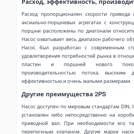
Расход, эффективность, производи
fting Hooks
ye Hooks
Расход пропорционален скорости привода 
fting Clamps
аксиально-поршневых агрегатах с конструк
поршни расположены по диагонали относите
llet Clamps
Насос охватывает весь диапазон рабочего объ
ft Tables
Насос был разработан с современным ст
id Rollers
удовлетворения потребностей рынка в отнош
fting Crowbars
пластин и поршней нового поко
ist Trolley
производительностью потока, высоким 
ared Trolley
эффективностью и очень малыми размерами.
ectric Hoist Trolley
Другие преимущества 2PS
tomotive Tools and Equipment
dy Repair Tools
Насос доступен по мировым стандартам DIN, 
ansmission Repair Tools
установлен либо непосредственно на коробк
spension Repair Tools
приводной вал. При необходимости его т
перепускным клапаном. Другие марки насо
ring Compressors and Strut Tools