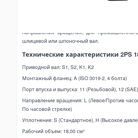
nding Tools
Компактная конструкция, экономичная концеп
bar Bending Machines
мощности, высокая общая эффективност
sbar Bending Tools
вращения, высокое выходное давление
nding Pipa Hidrolik
направления вращения, для промышленного
nding Pipa Manual
шлицевой или шпоночный вал.
ectric Pipe Benders
Технические характеристики 2PS 1
nching and Pressing Tools
draulic Presses
Приводной вал: S1, S2, K1, K2
eumatic Punching Machines
Монтажный фланец: A (ISO 3019-2, 4 болта)
draulic Punching Tools
Порт впуска и выпуска: 11 (Резьбовой), 12 (SAE
ectric Hydraulic Punching Machines
Направление вращения: L (Левое/Против часов
nual Arbor Presses
По часовой стрелке)
pander and Spreader Tools
Уплотнение: S (Стандартное), H (Высокое давлен
chanical Flange Spreaders
draulic Flange Spreaders
Рабочий объем: 18,00 см³