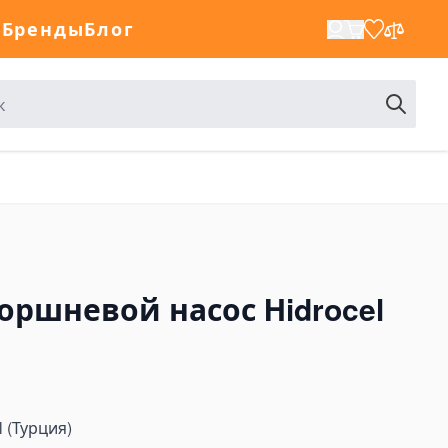
а
Бренды
Блог
оршневой насос Hidrocel
 (Турция)