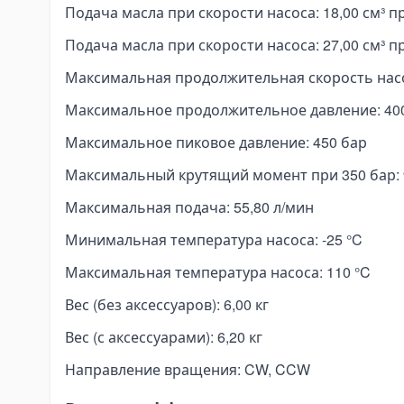
pe Expanders
Подача масла при скорости насоса: 18,00 см³ п
ки на тягачи
Подача масла при скорости насоса: 27,00 см³ п
асляные гидравлические баки
Максимальная продолжительная скорость насо
опливные баки
Максимальное продолжительное давление: 40
омплектующие для баков
Максимальное пиковое давление: 450 бар
лектрогидравлика
ини-маслостанции
Максимальный крутящий момент при 350 бар:
лектромоторы
Максимальная подача: 55,80 л/мин
омплектующие для маслостанций
Минимальная температура насоса: -25 °C
at Angkut Barang
Максимальная температура насоса: 110 °C
ain Block
ver Block
Вес (без аксессуаров): 6,00 кг
tchet Load Binder
Вес (с аксессуарами): 6,20 кг
ver Load Binder
Направление вращения: CW, CCW
tchet Pullers