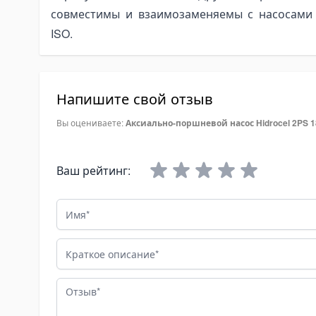
совместимы и взаимозаменяемы с насосами
re Maintenance Tools
ISO.
oling System Tools
torcycle Lift Jacks
inding & Polishing Tools
Напишите свой отзыв
chinery Shim Sets
Вы оцениваете:
Аксиально-поршневой насос Hidrocel 2PS 1
идравлика
омплекты гидравлики
идроцилиндры
Ваш рейтинг:
идроцилиндры подъема кузова
Имя
омплектующие для гидроцилиндров
идронасосы
Краткое описание
естеренчатые насосы
ксиально-поршневые насосы
Отзыв
оршневые насосы