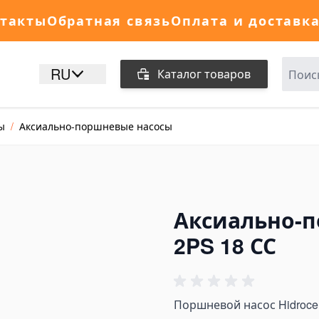
такты
Обратная связь
Оплата и доставк
RU
Каталог товаров
ы
/
Аксиально-поршневые насосы
Аксиально-п
2PS 18 СС
Поршневой насос Hidrocel