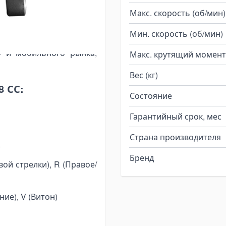
ция, высокая плотность
Макс. скорость (об/мин)
ь, высокие скорости
Мин. скорость (об/мин)
, простое изменение
 и мобильного рынка,
Макс. крутящий момент
Вес (кг)
8 СС:
Состояние
Гарантийный срок, мес
Страна производителя
)
Бренд
ой стрелки), R (Правое/
ие), V (Витон)