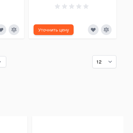
Уточнить цену
ly reading page
ица