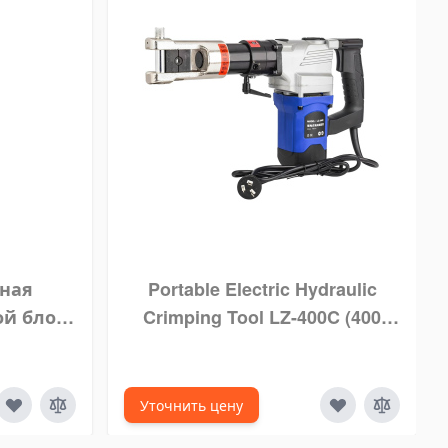
чная
Portable Electric Hydraulic
ой блок
Crimping Tool LZ-400C (400
 м
mm), Tang Crimping, Plug-in
Crimping Tool, Press Skun
Listrik
Уточнить цену