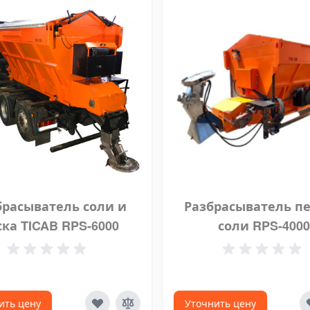
брасыватель соли и
Разбрасыватель пе
ска TICAB RPS-6000
соли RPS-400
ить цену
Уточнить цену