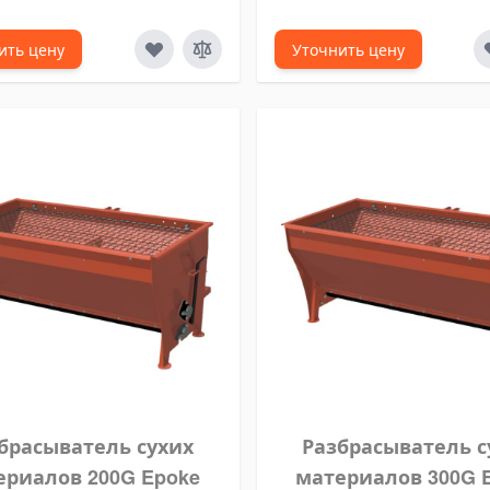
ить цену
Уточнить цену
брасыватель сухих
Разбрасыватель с
ериалов 200G Epoke
материалов 300G 