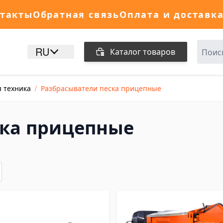
такты
Обратная связь
Оплата и доставк
RU
Каталог товаров
 техника
/
Разбрасыватели песка прицепные
ска прицепные
исок