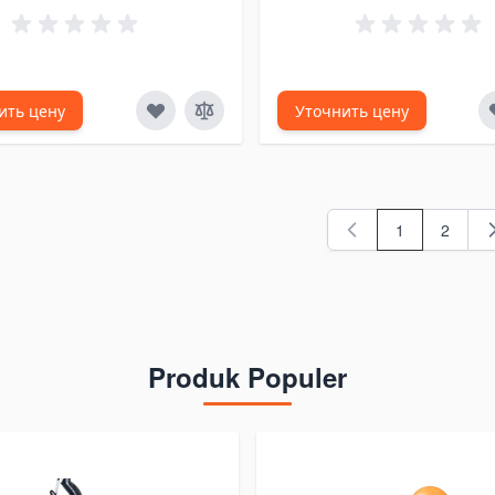
ить цену
Уточнить цену
1
2
You're current
Стран
Produk Populer