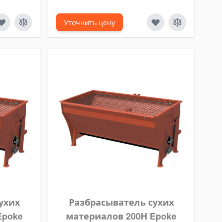
Уточнить цену
ухих
Разбрасыватель сухих
Epoke
материалов 200H Epoke