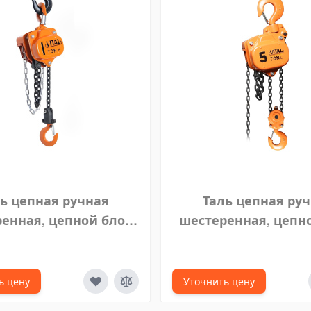
ь цепная ручная
Таль цепная ру
енная, цепной блок
шестеренная, цепн
ITAL 1 тонна 5 м
VITAL 5 тонн 10
ь цену
Уточнить цену