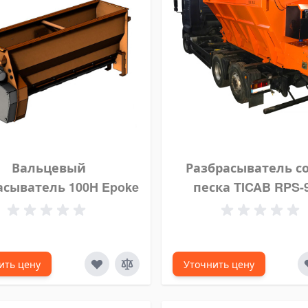
Вальцевый
Разбрасыватель с
асыватель 100H Epoke
песка TICAB RPS-
ить цену
Уточнить цену