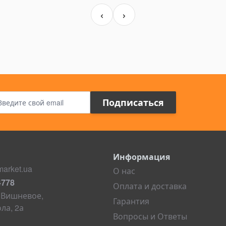
‹
›
Адрес электронной почты
Подписаться
Информация
arket.ua
О нас
4778
Оплата и доставка
. Вишневое,
Гарантия
ла, 2а
Вопросы и Ответы