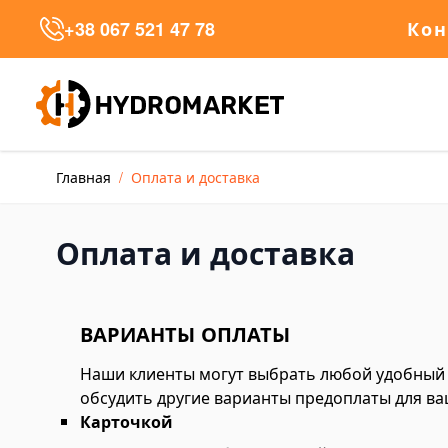
Skip to Content
+38 067 521 47 78
Кон
talog
Главная
/
Оплата и доставка
аталог товаров
cks and Cylinders
draulic Cylinder Jacks
Оплата и доставка
draulic Toe Jacks
rm Jacks
ВАРИАНТЫ ОПЛАТЫ
uble-acting Hydraulic Cylinders
ngkrak Kereta
Наши клиенты могут выбрать любой удобный 
обсудить другие варианты предоплаты для ва
ane Jacks
Карточкой
wer Units and Hand Pumps