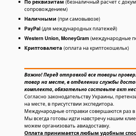
По реквизитам
(безналичный расчет с доку
and Pumps
сопровождением)
ectric Hydraulic Pumps
Наличными
(при самовывозе)
eumatic Hydraulic Pumps
PayPal
(для международных платежей)
ni Power Packs
Western Union, MoneyGram
(международные п
rease Pumps
Криптовалюта
(оплата на криптокошельк)
draulic Oil Coolers
draulic Hoses and Couplers
aring and Gear Tools
Важно! Перед отправкой все товары прове
draulic Gear/Bearing Pullers
товар на месте, в отделении службы доста
aring Heaters
комплекта, обязательно составьте акт не
Согласно законодательству Украины, претенз
aring Installation Tools
на месте, в присутствии экспедитора.
arings
Международные отправки совершаются раз в
ll Bearings
Мы всегда готовы идти навстречу нашим кли
herical Roller Bearings
можем организовать авиадоставку.
Оплата принимается любым удобным спосо
imping Tools