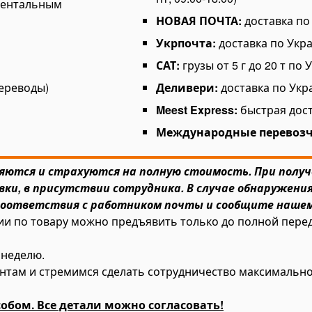
ментальным
НОВАЯ ПОЧТА:
доставка по 
Укрпочта:
доставка по Укра
САТ:
грузы от 5 г до 20 т по 
ереводы)
Деливери:
доставка по Укра
Meest Express:
быстрая дост
Международные перевоз
ряются и страхуются на полную стоимость. При полу
вки, в присутствии сотрудника. В случае обнаружени
соответствия с работником почты и сообщите нашем
ии по товару можно предъявить только до полной перед
 неделю.
ентам и стремимся сделать сотрудничество максимальн
бом. Все детали можно согласовать!