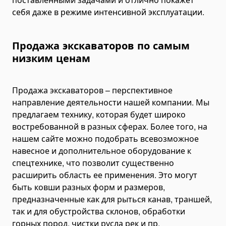
Эвакуаторы и автовозы
себя даже в режиме интенсивной эксплуатации.
Пожарная техника
Пожарные машины
Продажа экскаваторов по самым
Карьерная техника
низким ценам
Подъёмное оборудование
Телескопические подъемники
Продажа экскаваторов – перспективное
Мачтовые подъемники
направление деятельности нашей компании. Мы
предлагаем технику, которая будет широко
Коленчатые подъемники
востребованной в разных сферах. Более того, на
Ножничные подъемники
нашем сайте можно подобрать всевозможное
Парковочные подъемники
навесное и дополнительное оборудование к
спецтехнике, что позволит существенно
Переоборудование самосвалов, тягачей, спецтехники
расширить область ее применения. Это могут
Аппарели
быть ковши разных форм и размеров,
Земснаряды
предназначенные как для рыться канав, траншей,
Дорожно-строительная спецтехника
так и для обустройства склонов, обработки
Автобетононасосы
горных пород, чистки русла рек и пр.