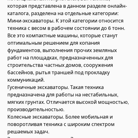
которая представлена в данном разделе онлайн-
Роклы (рохли)
каталога, разделена на отдельные категории:
Подъемники для инвалидов
Мини-экскаваторы. К этой категории относится
Заводы
техника с весом в рабочем состоянии до 6 тонн.
Бетонные заводы
Все это компактные машины, которые станут
оптимальным решением для копания
Асфальтные заводы
фундаментов, выполнения прочих земляных
Автомобилеразгрузчики
работ на площадках, предназначенных для
Уравнительные платформы
строительства частных домов, сооружения
бассейнов, рытья траншей под прокладку
Капсульные дома
коммуникаций.
Гайковерты
Гусеничные экскаваторы. Такая техника
предназначена для работы на нестабильных,
мягких грунтах. Отличается высокой мощностью,
производительностью.
Колесные экскаваторы. Более мобильная и
поворотливая техника с широким спектром
решаемых задач.