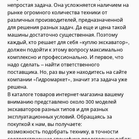
непростая задача. Она усложняется наличием на
Разбрасыватели песка прицепные
рынке огромного количества техники от
Измельчители древесины (дереводробилки)
различных производителей, предназначенной
Щепорезы
для решения разных задач. Да еще и цена такой
Буровая техника
машины достаточно существенная. Поэтому
каждый, кто решает для себя «куплю экскаватор»,
Автовышки и подъемники
должен подойти к этому вопросу максимально
Самосвалы, грузовики и тягачи
комплексно и профессионально. И первое, что
Самосвалы
надо сделать – найти ответственного
Мини-самосвалы
поставщика. Но, раз вы уже находитесь на сайте
Тягачи
компании «Гидромаркет», значит эта задача уже
решена.
Шасси
В каталоге товаров интернет-магазина вашему
Автобетоносмесители
вниманию представлено около 300 моделей
Автоцистерны
экскаваторов разных типов и для разных
Автоцистерны для газа
эксплуатационных условий. Обращаясь за
покупкой к нам, вы получаете:
Автоцистерны для топлива
возможность подобрать технику, в точности
Автоцистерны для нефтепродуктов
соответствующую специфике предстоящих работ;