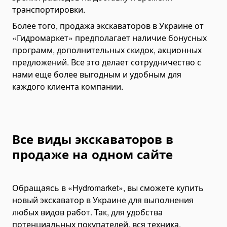
транспортировки.
Дизель-молоты
Более того, продажа экскаваторов в Украине от
Сваебойные машины
«Гидромаркет» предполагает наличие бонусных
Промышленный робот
программ, дополнительных скидок, акционных
Б/у промышленные роботы
предложений. Все это делает сотрудничество с
нами еще более выгодным и удобным для
Утилизаторы и Инсинераторы
каждого клиента компании.
Агломерационные машины
Экструдеры
Прессовое оборудование и пресс-перфораторы
Вибропрессы
Все виды экскаваторов в
Пневматические прессы
продаже на одном сайте
Складское оборудование
Штабелеры
Обращаясь в «Hydromarket», вы сможете купить
Гидравлические штабелеры
новый экскаватор в Украине для выполнения
Ручные штабелеры
любых видов работ. Так, для удобства
Тележки складские
потенциальных покупателей, вся техника,