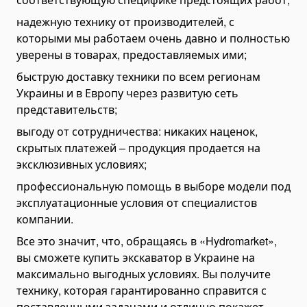
Автоцистерны для воды
надежную технику от производителей, с
Автокраны и манипуляторы
которыми мы работаем очень давно и полностью
Манипуляторы
уверены в товарах, предоставляемых ими;
Складные краны
быструю доставку техники по всем регионам
Гидравлические манипуляторы
Украины и в Европу через развитую сеть
представительств;
Телескопические манипуляторы
выгоду от сотрудничества: никаких наценок,
Автокраны
скрытых платежей – продукция продается на
Мини-краны
эксклюзивных условиях;
Погрузчики
профессиональную помощь в выборе модели под
Фронтальные погрузчики
эксплуатационные условия от специалистов
Складские погрузчики
компании.
Погрузчики для поддонов
Все это значит, что, обращаясь в «Hydromarket»,
Мини-погрузчики
вы сможете купить экскаватор в Украине на
максимально выгодных условиях. Вы получите
Телескопические погрузчики
технику, которая гарантированно справится с
Вилочные погрузчики
поставленными задачами и отлично покажет