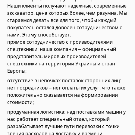
Наши клиенты получают надежные, современные
Асфальтоукладчики и дорожные катки
экскаватор, цена которых более, чем разумна. Мы
Торкрет установки
стараемся делать все для того, чтобы каждый
Асфальтобетонная продукция
покупатель остался доволен сотрудничеством с
Асфальт
нами. Этому способствует:
прямое сотрудничество с производителями
Строительство дорог
спецтехники: наша компания – официальный
Виброплиты
представитель мировых производителей
Дорожные фрезы
спецтехники на территории Украины и стран
Европы;
Шины для спецтехники
отсутствие в цепочках поставок сторонних лиц:
Переоборудование самосвалов
нет посредников – нет оплаты их услуг, что также
Другое
положительно сказывается на формировании
Генераторы
стоимости;
Сваебойное оборудование
продуманная логистика: над поставками машин у
Сваебойные коперы
нас работает специальный отдел, который
Сваевдавливающие установки
разрабатывает лучшие пути перевозки с точки
зрения расходов на доставку и времени
Оборудование для резки свай