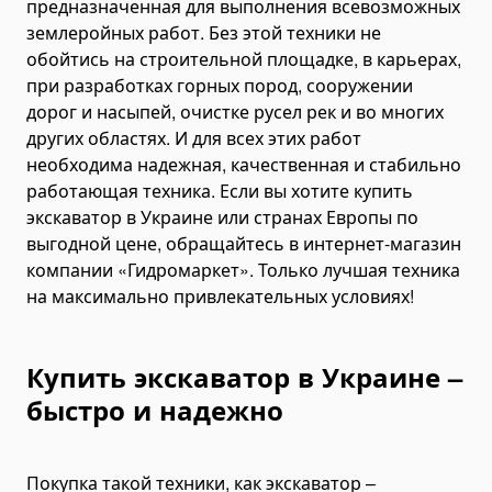
предназначенная для выполнения всевозможных
Гусеничные экскаваторы
землеройных работ. Без этой техники не
Экскаваторы-погрузчики
обойтись на строительной площадке, в карьерах,
при разработках горных пород, сооружении
Мини-экскаваторы
дорог и насыпей, очистке русел рек и во многих
Экскаваторы-амфибии
других областях. И для всех этих работ
Карьерные экскаваторы
необходима надежная, качественная и стабильно
работающая техника. Если вы хотите купить
Автогрейдеры
экскаватор в Украине или странах Европы по
Бульдозеры
выгодной цене, обращайтесь в интернет-магазин
Гусеничные бульдозеры
компании «Гидромаркет». Только лучшая техника
Колесные бульдозеры
на максимально привлекательных условиях!
Уборочная техника
Уборщики коммунальные
Купить экскаватор в Украине –
Снегоплавильные машины
быстро и надежно
Поливальные машины
Подметально-уборочные машины
Поломоющие машины
Покупка такой техники, как экскаватор –