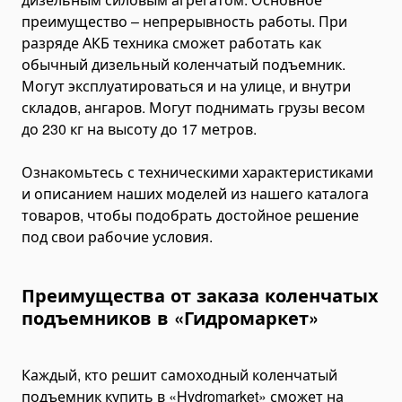
Топливные баки
преимущество – непрерывность работы. При
Комплектующие для баков
разряде АКБ техника сможет работать как
Электрогидравлика
обычный дизельный коленчатый подъемник.
Мини-маслостанции
Могут эксплуатироваться и на улице, и внутри
складов, ангаров. Могут поднимать грузы весом
Электромоторы
до 230 кг на высоту до 17 метров.
Комплектующие для маслостанций
Alat Angkut Barang
Ознакомьтесь с техническими характеристиками
Chain Block
и описанием наших моделей из нашего каталога
товаров, чтобы подобрать достойное решение
Lever Block
под свои рабочие условия.
Ratchet Load Binder
Lever Load Binder
Преимущества от заказа коленчатых
Ratchet Pullers
подъемников в «Гидромаркет»
Lifting Hooks
Eye Hooks
Каждый, кто решит самоходный коленчатый
Lifting Clamps
подъемник купить в «Hydromarket» сможет на