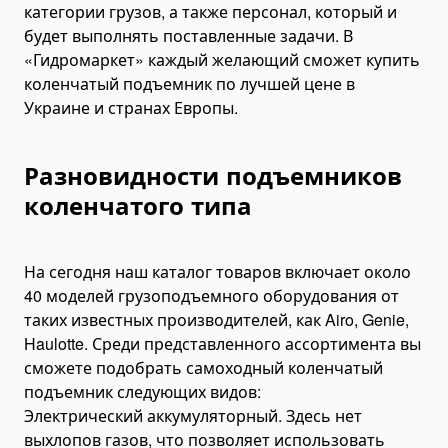
категории грузов, а также персонал, который и
Hose Crimping Tools
будет выполнять поставленные задачи. В
Hydraulic Presses
«Гидромаркет» каждый желающий сможет купить
коленчатый подъемник по лучшей цене в
Cutting Tools
Украине и странах Европы.
Ratchet Cable Cutters
Hydraulic Cable Cutters
Разновидности подъемников
Battery Cable Cutters
коленчатого типа
Cable Stripping Tools
Rebar Cutting Tools
Rebar Cutting Machines
На сегодня наш каталог товаров включает около
Rebar Cutting Shears
40 моделей грузоподъемного оборудования от
таких известных производителей, как Airo, Genie,
Wire Rope Cutters
Haulotte. Среди представленного ассортимента вы
Bending Tools
сможете подобрать самоходный коленчатый
Rebar Bending Machines
подъемник следующих видов:
Busbar Bending Tools
Электрический аккумуляторный. Здесь нет
выхлопов газов, что позволяет использовать
Bending Pipa Hidrolik