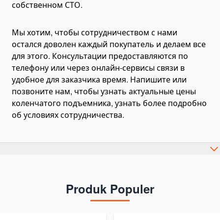
собственном СТО.
Grinding & Polishing Tools
Machinery Shim Sets
Мы хотим, чтобы сотрудничеством с нами
остался доволен каждый покупатель и делаем все
Гидравлика
для этого. Консультации предоставляются по
Комплекты гидравлики
телефону или через онлайн-сервисы связи в
Гидроцилиндры
удобное для заказчика время. Напишите или
Гидроцилиндры подъема кузова
позвоните нам, чтобы узнать актуальные цены
Комплектующие для гидроцилиндров
коленчатого подъемника, узнать более подробно
об условиях сотрудничества.
Гидронасосы
Шестеренчатые насосы
Аксиально-поршневые насосы
Поршневые насосы
Насосы-дозаторы
Produk Populer
Насосы для спецтехники
Ручные гидронасосы