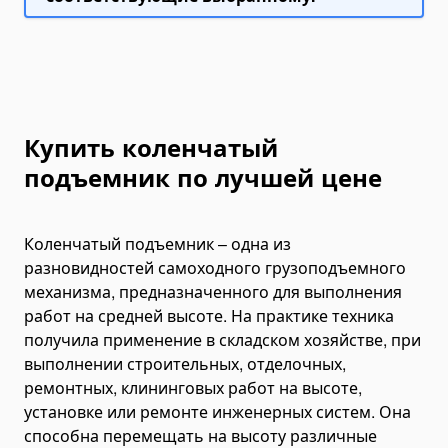
Mini Power Packs
Grease Pumps
Hydraulic Oil Coolers
Hydraulic Hoses and Couplers
Купить коленчатый
Bearing and Gear Tools
Hydraulic Gear/Bearing Pullers
подъемник по лучшей цене
Bearing Heaters
Bearing Installation Tools
Коленчатый подъемник – одна из
Bearings
разновидностей самоходного грузоподъемного
Ball Bearings
механизма, предназначенного для выполнения
работ на средней высоте. На практике техника
Spherical Roller Bearings
получила применение в складском хозяйстве, при
Crimping Tools
выполнении строительных, отделочных,
Manual Cable Crimping Tools
ремонтных, клининговых работ на высоте,
Hydraulic Cable Crimping Tools
установке или ремонте инженерных систем. Она
способна перемещать на высоту различные
Battery Cable Crimping Tools