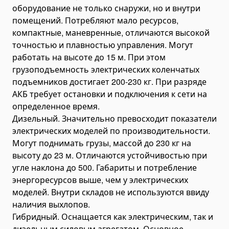
оборудование не только снаружи, но и внутри
Bending Pipa Manual
помещений. Потребляют мало ресурсов,
Electric Pipe Benders
компактные, маневренные, отличаются высокой
точностью и плавностью управления. Могут
Punching and Pressing Tools
работать на высоте до 15 м. При этом
Hydraulic Presses
грузоподъемность электрических коленчатых
Pneumatic Punching Machines
подъемников достигает 200-230 кг. При разряде
Hydraulic Punching Tools
АКБ требует остановки и подключения к сети на
определенное время.
Electric Hydraulic Punching Machines
Дизельный. Значительно превосходит показатели
Manual Arbor Presses
электрических моделей по производительности.
Expander and Spreader Tools
Могут поднимать грузы, массой до 230 кг на
Mechanical Flange Spreaders
высоту до 23 м. Отличаются устойчивостью при
угле наклона до 500. Габариты и потребление
Hydraulic Flange Spreaders
энергоресурсов выше, чем у электрических
Pipe Expanders
моделей. Внутри складов не используются ввиду
Баки на тягачи
наличия выхлопов.
Масляные гидравлические баки
Гибридный. Оснащается как электрическим, так и
дизельным силовым агрегатом. Основное