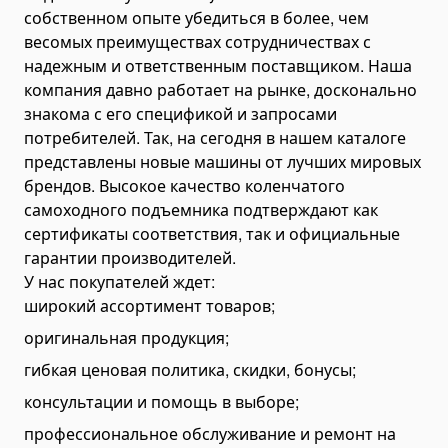
Pallet Clamps
собственном опыте убедиться в более, чем
весомых преимуществах сотрудничествах с
Lift Tables
надежным и ответственным поставщиком. Наша
Skid Rollers
компания давно работает на рынке, досконально
Lifting Crowbars
знакома с его спецификой и запросами
потребителей. Так, на сегодня в нашем каталоге
Hoist Trolley
представлены новые машины от лучших мировых
Geared Trolley
брендов. Высокое качество коленчатого
Electric Hoist Trolley
самоходного подъемника подтверждают как
Automotive Tools and Equipment
сертификаты соответствия, так и официальные
Body Repair Tools
гарантии производителей.
У нас покупателей ждет:
Transmission Repair Tools
широкий ассортимент товаров;
Suspension Repair Tools
оригинальная продукция;
Spring Compressors and Strut Tools
гибкая ценовая политика, скидки, бонусы;
Tire Maintenance Tools
консультации и помощь в выборе;
Cooling System Tools
профессиональное обслуживание и ремонт на
Motorcycle Lift Jacks