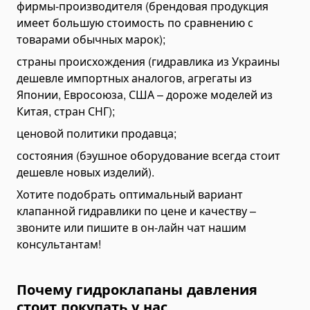
фирмы-производителя (брендовая продукция
Роклы (рохли)
имеет большую стоимость по сравнению с
Подъемники для инвалидов
товарами обычных марок);
Заводы
страны происхождения (гидравлика из Украины
Бетонные заводы
дешевле импортных аналогов, агрегаты из
Японии, Евросоюза, США – дороже моделей из
Асфальтные заводы
Китая, стран СНГ);
Автомобилеразгрузчики
ценовой политики продавца;
Уравнительные платформы
состояния (бэушное оборудование всегда стоит
Капсульные дома
дешевле новых изделий).
Гайковерты
Хотите подобрать оптимальный вариант
клапанной гидравлики по цене и качеству –
звоните или пишите в он-лайн чат нашим
консультантам!
Почему гидроклапаны давления
стоит покупать у нас