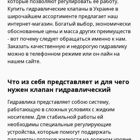
которые позволяют регулировать ее работу.
Гусеничные экскаваторы
Купить гидравлические клапаны в Украине в
Экскаваторы-погрузчики
широчайшем ассортименте предлагает наш
интернет-магазин. Богатый выбор, экономически
Мини-экскаваторы
обоснованные цены и масса других преимуществ
Экскаваторы-амфибии
- вот почему следует обращаться именно к нам.
Карьерные экскаваторы
Заказать качественную и недорогую гидравлику
можно в телефонном режиме или он-лайн на
Автогрейдеры
нашем сайте.
Бульдозеры
Гусеничные бульдозеры
Что из себя представляет и для чего
Колесные бульдозеры
нужен клапан гидравлический
Уборочная техника
Уборщики коммунальные
Гидравлика представляет собою систему,
Снегоплавильные машины
работающую в сложных условиях с жидким
носителем. Для стабильной работы ей
Поливальные машины
необходимы специальные регулирующие
Подметально-уборочные машины
устройства, которые помогут поддержать
Поломоющие машины
параметры потоков жидкости на должном уровне.