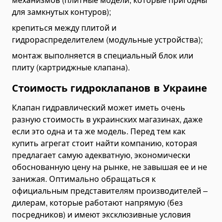
Асфальтоукладчики и дорожные катки
для замкнутых контуров);
Торкрет установки
крепиться между плитой и
гидрораспределителем (модульные устройства);
Асфальтобетонная продукция
Асфальт
монтаж выполняется в специальный блок или
плиту (картриджные клапана).
Строительство дорог
Стоимость гидроклапанов в Украине
Виброплиты
Дорожные фрезы
Клапан гидравлический может иметь очень
Шины для спецтехники
разную стоимость в украинских магазинах, даже
если это одна и та же модель. Перед тем как
Переоборудование самосвалов
купить агрегат стоит найти компанию, которая
Другое
предлагает самую адекватную, экономически
Генераторы
обоснованную цену на рынке, не завышая ее и не
Сваебойное оборудование
занижая. Оптимально обращаться к
Сваебойные коперы
официальным представителям производителей –
дилерам, которые работают напрямую (без
Сваевдавливающие установки
посредников) и имеют эксклюзивные условия
Оборудование для резки свай