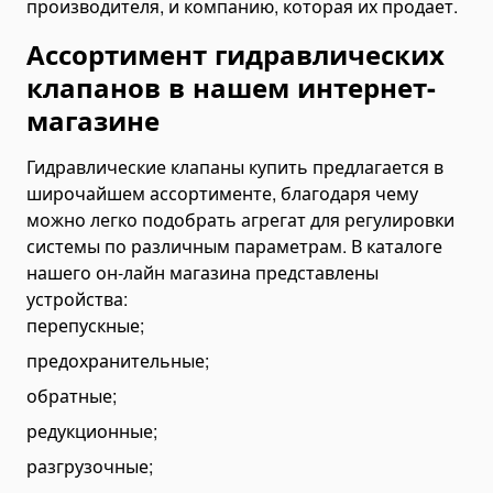
производителя, и компанию, которая их продает.
Автоцистерны для воды
Ассортимент гидравлических
Автокраны и манипуляторы
клапанов в нашем интернет-
Манипуляторы
Складные краны
магазине
Гидравлические манипуляторы
Гидравлические клапаны купить предлагается в
Телескопические манипуляторы
широчайшем ассортименте, благодаря чему
Автокраны
можно легко подобрать агрегат для регулировки
системы по различным параметрам. В каталоге
Мини-краны
нашего он-лайн магазина представлены
Погрузчики
устройства:
Фронтальные погрузчики
перепускные;
Складские погрузчики
предохранительные;
Погрузчики для поддонов
обратные;
Мини-погрузчики
редукционные;
Телескопические погрузчики
разгрузочные;
Вилочные погрузчики