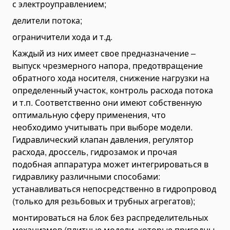
с электроуправлением;
Эвакуаторы и автовозы
делители потока;
Пожарная техника
ограничители хода и т.д.
Пожарные машины
Каждый из них имеет свое предназначение –
Карьерная техника
выпуск чрезмерного напора, предотвращение
Подъёмное оборудование
обратного хода носителя, снижение нагрузки на
Телескопические подъемники
определенный участок, контроль расхода потока
Мачтовые подъемники
и т.п. Соответственно они имеют собственную
оптимальную сферу применения, что
Коленчатые подъемники
необходимо учитывать при выборе модели.
Ножничные подъемники
Гидравлический клапан давления, регулятор
Парковочные подъемники
расхода, дроссель, гидрозамок и прочая
подобная аппаратура может интегрироваться в
Переоборудование самосвалов, тягачей, спецтехники
гидравлику различными способами:
Аппарели
устанавливаться непосредственно в гидропровод
Земснаряды
(только для резьбовых и трубных агрегатов);
Дорожно-строительная спецтехника
монтироваться на блок без распределительных
Автобетононасосы
механизмов (плитные модели, которые пригодны