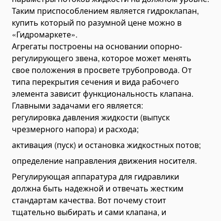
Таким приспособлением является гидроклапан,
Разбрасыватели песка прицепные
купить который по разумной цене можно в
Измельчители древесины (дереводробилки)
«Гидромаркете».
Щепорезы
Агрегаты построены на основании опорно-
Буровая техника
регулирующего звена, которое может менять
свое положения в просвете трубопровода. От
Автовышки и подъемники
типа перекрытия сечения и вида рабочего
Самосвалы, грузовики и тягачи
элемента зависит функциональность клапана.
Самосвалы
Главными задачами его является:
Мини-самосвалы
регулировка давления жидкости (выпуск
Тягачи
чрезмерного напора) и расхода;
Шасси
активация (пуск) и остановка жидкостных потов;
Автобетоносмесители
определение направления движения носителя.
Автоцистерны
Регулирующая аппаратура для гидравлики
Автоцистерны для газа
должна быть надежной и отвечать жестким
стандартам качества. Вот почему стоит
Автоцистерны для топлива
тщательно выбирать и сами клапана, и
Автоцистерны для нефтепродуктов