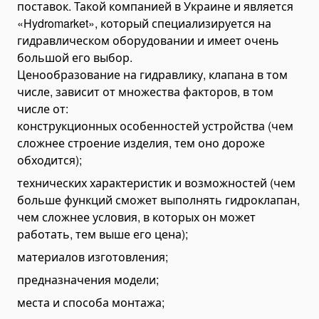
поставок. Такой компанией в Украине и является
Дизель-молоты
«Hydromarket», который специализируется на
гидравлическом оборудовании и имеет очень
Сваебойные машины
большой его выбор.
Промышленный робот
Ценообразование на гидравлику, клапана в том
Б/у промышленные роботы
числе, зависит от множества факторов, в том
Утилизаторы и Инсинераторы
числе от:
Агломерационные машины
конструкционных особенностей устройства (чем
сложнее строение изделия, тем оно дороже
Экструдеры
обходится);
Прессовое оборудование и пресс-перфораторы
технических характеристик и возможностей (чем
Вибропрессы
больше функций сможет выполнять гидроклапан,
Пневматические прессы
чем сложнее условия, в которых он может
Складское оборудование
работать, тем выше его цена);
Штабелеры
материалов изготовления;
Гидравлические штабелеры
предназначения модели;
Ручные штабелеры
места и способа монтажа;
Тележки складские