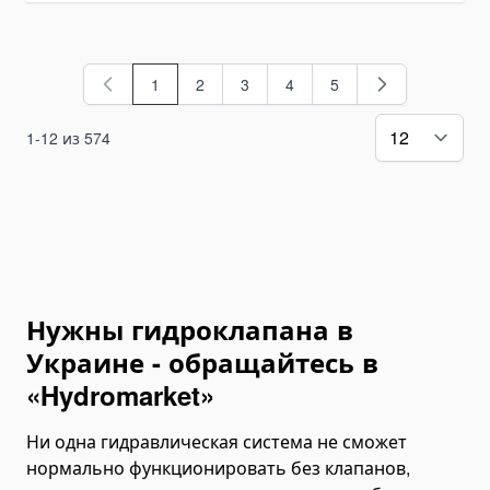
Отвалы для зерна и силоса
Скалыватель льда
Навесные экскаваторы
1
2
3
4
5
You're currently reading page
Страница
Страница
Страница
Страница
Экскаваторы Machinery
1
-
12
из
574
Экскаваторы HYDRAMET
Косилки
Дисковые косилки
Роторные косилки
Фасадные платформы
Ротаторы
Нужны гидроклапана в
Корчеватели пней
Украине - обращайтесь в
Спецтехника
«Hydromarket»
Мусоровозы
Ни одна гидравлическая система не сможет
Экскаваторы
нормально функционировать без клапанов,
Колесные экскаваторы