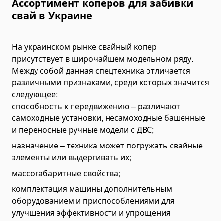
Ассортимент коперов для забивки
Зубья, ножи, адаптеры
свай в Украине
Зубья
Снегоочистители и отвалы для снега
На украинском рынке свайный копер
Выравнивающие профили
присутствует в широчайшем модельном ряду.
Между собой данная спецтехника отличается
Фрезы
различными признаками, среди которых значится
Разбрасыватели песка
следующее:
Навесные фронтальные погрузчики
способность к передвижению – различают
самоходные установки, несамоходные башенные
Гидравлические краны и стрелы
и переносные ручные модели с ДВС;
Траншеекопатели
назначение – техника может погружать свайные
Мультилифты
элементы или выдергивать их;
Навесные бетоносмесители
массогабаритные свойства;
Дисковые пилы
комплектация машины дополнительным
Отбойные молотки (коперы)
оборудованием и приспособлениями для
улучшения эффективности и упрощения
Оборудование для заготовки силоса