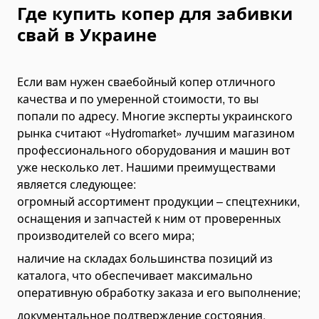
Где купить копер для забивки
Гусеничные экскаваторы
свай в Украине
Экскаваторы-погрузчики
Мини-экскаваторы
Экскаваторы-амфибии
Если вам нужен сваебойный копер отличного
качества и по умеренной стоимости, то вы
Карьерные экскаваторы
попали по адресу. Многие эксперты украинского
Автогрейдеры
рынка считают «Hydromarket» лучшим магазином
Бульдозеры
профессионального оборудования и машин вот
Гусеничные бульдозеры
уже несколько лет. Нашими преимуществами
является следующее:
Колесные бульдозеры
огромный ассортимент продукции – спецтехники,
Уборочная техника
оснащения и запчастей к ним от проверенных
Уборщики коммунальные
производителей со всего мира;
Снегоплавильные машины
наличие на складах большинства позиций из
Поливальные машины
каталога, что обеспечивает максимально
Подметально-уборочные машины
оперативную обработку заказа и его выполнение;
Поломоющие машины
документальное подтверждение состояния,