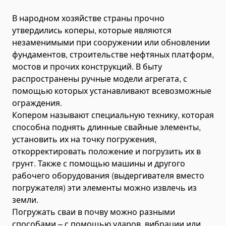
Injector & Nozzle Testers
В народном хозяйстве страны прочно
Water Pressure Test Pumps
утвердились коперы, которые являются
Nitrogen Pressure Test Kits
незаменимыми при сооружении или обновлении
фундаментов, строительстве нефтяных платформ,
Hydraulic Pressure Test Kits
мостов и прочих конструкций. В быту
Pneumatic Test Pumps
распространены ручные модели агрегата, с
Temperature Measurement Tools
помощью которых устанавливают всевозможные
Infrared Laser Thermometer
ограждения.
Копером называют специальную технику, которая
Inspection & Visual Diagnostic Tools
способна поднять длинные свайные элементы,
Digital Tachometers
установить их на точку погружения,
Borescopes
откорректировать положение и погрузить их в
Stroboscopes
грунт. Также с помощью машины и другого
рабочего оборудования (выдергивателя вместо
Vibration Meters
погружателя) эти элементы можно извлечь из
Stetoskops Digital
земли.
Hardness Testers
Погружать сваи в почву можно разными
способами – с помощью ударов, вибрации или
Оборудование для грузовых автомобилей