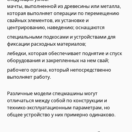
Грейферы
мачты, выполненной из древесины или металла,
которая выполняет операции по перемещению
Вибротрамбовщики
свайных элементов, их установке и
Гидромолоты
центрированию, наведению; оснащаются
Гидроножницы и пульверайзеры
специальными подкосами и устройствами для
Виброрыхлители
фиксации расходных материалов;
Вибропогружатели
лебедки, которая обеспечивает поднятие и спуск
Основание для виброрейки
оборудования и закрепленных на нем свай;
Измельчители древесины (дереводробилки)
рабочего органа, который непосредственно
выполняет работу.
Крепежные системы
Ковши на спецтехнику
Различные модели спецмашины могут
Ковши на экскаваторы
отличаться между собой по конструкции и
Ковши на погрузчики
технико-эксплуатационным параметрам, но
Ковши для фронтальных погрузчиков
общее устройство у них примерно одинаково.
Ковши для телескопических погрузчиков
Ковши на мини-погрузчики