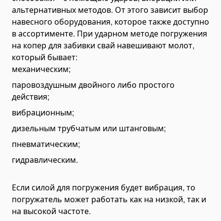
альтернативных методов. От этого зависит выбор
Гидроборты
навесного оборудования, которое также доступно
Запчасти и комплектующие для гидробортов
в ассортименте. При ударном методе погружения
Пневматические подвески
на копер для забивки свай навешивают молот,
Седельно-сцепные устройства
который бывает:
механическим;
Тягово-сцепные устройства
паровоздушным двойного либо простого
Системы управления
действия;
Тормозные системы
вибрационным;
Фиксаторы кузова
дизельным трубчатым или штанговым;
Ящики инструментальные для грузовиков
пневматическим;
Прицепы и полуприцепы
гидравлическим.
Самосвальные полуприцепы и прицепы
Полуприцепы-зерновозы
Если силой для погружения будет вибрация, то
Прицепы и полуприцепы для трактора
погружатель может работать как на низкой, так и
Полуприцепы-контейнеровозы
на высокой частоте.