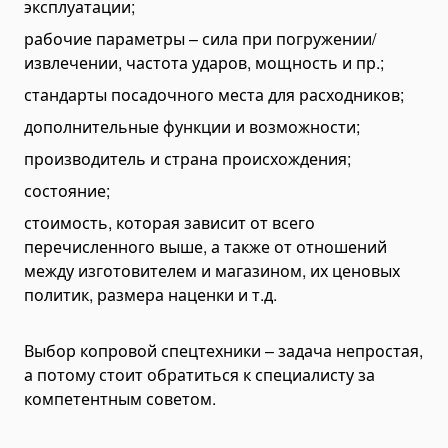
эксплуатации;
Отвалы для зерна и силоса
рабочие параметры – сила при погружении/
Скалыватель льда
извлечении, частота ударов, мощность и пр.;
Навесные экскаваторы
стандарты посадочного места для расходников;
Экскаваторы Machinery
дополнительные функции и возможности;
Экскаваторы HYDRAMET
производитель и страна происхождения;
Косилки
Дисковые косилки
состояние;
Роторные косилки
стоимость, которая зависит от всего
перечисленного выше, а также от отношений
Фасадные платформы
между изготовителем и магазином, их ценовых
Ротаторы
политик, размера наценки и т.д.
Корчеватели пней
Спецтехника
Выбор копровой спецтехники – задача непростая,
Мусоровозы
а потому стоит обратиться к специалисту за
компетентным советом.
Экскаваторы
Колесные экскаваторы