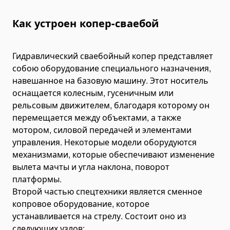
Бортовые полуприцепы и прицепы
Полуприцепы-цистерны
Как устроен копер-сваебой
Лесозаготовительные прицепы
Автомобильные прицепы
Гидравлический сваебойный копер представляет
собою оборудование специального назначения,
Низкорамные тралы
навешанное на базовую машину. Этот носитель
Полуприцепы-цементовозы
оснащается колесным, гусеничным или
Комплектующие для прицепов
рельсовым движителем, благодаря которому он
перемещается между объектами, а также
Навесное оборудование
мотором, силовой передачей и элементами
Щетки коммунальные
управления. Некоторые модели оборудуются
Подметальные коммунальные щетки
механизмами, которые обеспечивают изменение
Щетина для коммунальных щеток
вылета мачты и угла наклона, поворот
Буровые установки
платформы.
Второй частью спецтехники является сменное
Вилы и захваты
копровое оборудование, которое
Захваты для леса
устанавливается на стрелу. Состоит оно из
Гидробуры и гидровращатели
следующих узлов: