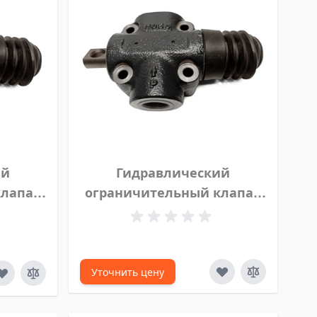
ий
Гидравлический
клапан
ограничительный клапан
yva 2/2
нормально закрытый Hyva
11
2/2 120 л 3⁄4", 14700521
Уточнить цену