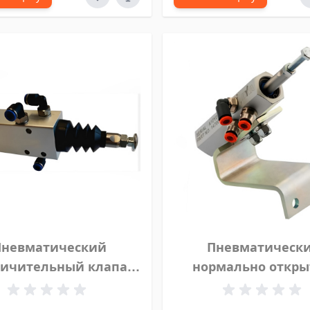
Пневматический
Пневматическ
ничительный клапан
нормально откр
D 30 mm, 14700575
клапан Hyva, 470