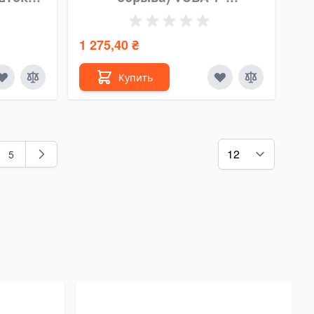
Oleodinamica Marchesini
1 275,40 ₴
Купить
5
g page
аница
Страница