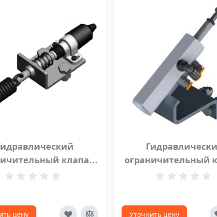
Гидравлический
Гидравлическ
ничительный клапан
ограничительный 
енный) Hyva, 14886501
нормально закрыты
2/2 100 л 3⁄4"
ить цену
Уточнить цену