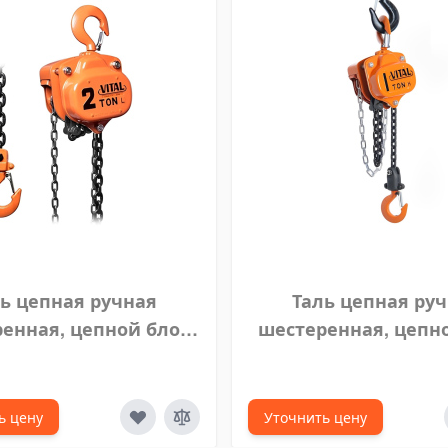
ь цепная ручная
Таль цепная ру
енная, цепной блок
шестеренная, цепн
TAL 2 тонны 5 м
VITAL 1 тонна 7
ь цену
Уточнить цену