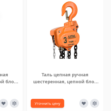
чная
Таль цепная ручная
ой блок
шестеренная, цепной блок
 м
VITAL 3 тонны 5 м
Уточнить цену