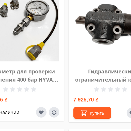
метр для проверки
Гидравлическ
ления 400 бар HYVA
ограничительный 
14745008
(отсечной клапан) H
120L3/4", 147202
5 ₴
7 925,70 ₴
 наличии
Купить