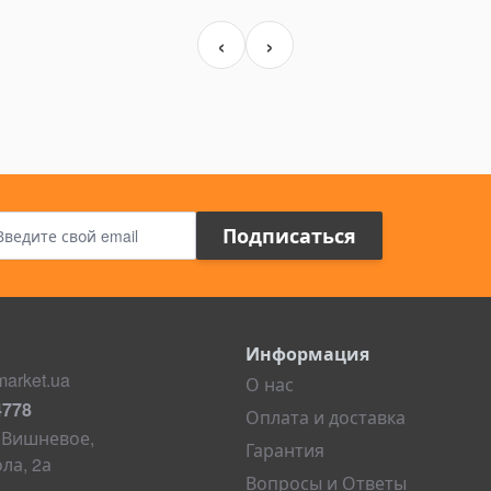
‹
›
Адрес электронной почты
Подписаться
Информация
arket.ua
О нас
4778
Оплата и доставка
. Вишневое,
Гарантия
ла, 2а
Вопросы и Ответы