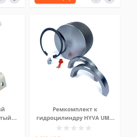
ий
Ремкомплект к
ытый
гидроцилиндру HYVA UMB
0506
D.65 01745102 (01745102)