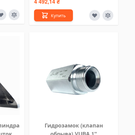
4 492,14 ₴
Купить
линдра
Гидрозамок (клапан
шток
обрыва) VUBA 1"