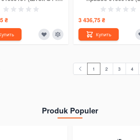
191) AHS
Ø149-191) AHS
5 ₴
3 436,75 ₴
Купить
Купить
3
1
2
3
4
You're currently readin
Страница
Страница
Стр
Produk Populer