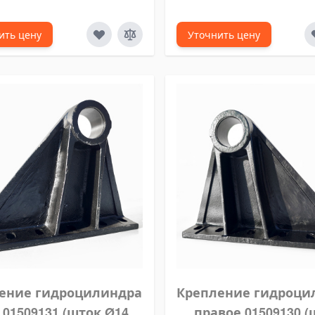
ить цену
Уточнить цену
ение гидроцилиндра
Крепление гидроци
 01509131 (шток Ø149-
правое 01509130 (