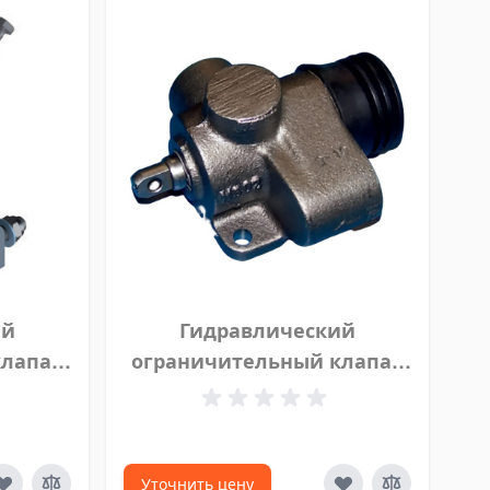
ий
Гидравлический
клапан
ограничительный клапан
й HYVA
нормально закрытый HYVA
, 14700520
2/2 60 л 3⁄8", 14700509
Уточнить цену