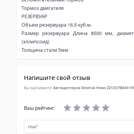
pe Expanders
Тормоз двигателя
ки на тягачи
РЕЗЕРВУАР
асляные гидравлические баки
Объем резервуара 16,5 куб.м.
опливные баки
Размер резервуара Длина 8500 мм, диаме
омплектующие для баков
(эллипсоид)
лектрогидравлика
Толщина стали 5мм
ини-маслостанции
лектромоторы
омплектующие для маслостанций
Напишите свой отзыв
at Angkut Barang
Вы оцениваете:
Автоцистерна Sinotruk Howo ZZ1257M5841W
ain Block
ver Block
Ваш рейтинг:
tchet Load Binder
ver Load Binder
Имя
tchet Pullers