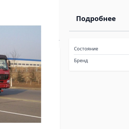
otruk Howo
Подробнее
Состояние
Бренд
м (Д * Ш * В)
57M5841W
спальное место