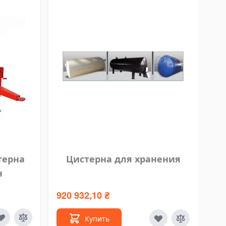
терна
Цистерна для хранения
н
920 932,10 ₴
5 
Купить