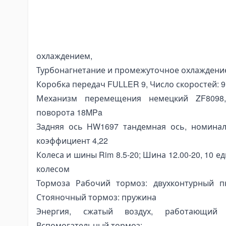
nding Tools
bar Bending Machines
Двигатель SINOTRUK WD615.87, 290 л.с., стандарт
тактный прямой
sbar Bending Tools
Впрыск дизельного двигателя, 6-цилиндро
nding Pipa Hidrolik
охлаждением,
nding Pipa Manual
Турбонагнетание и промежуточное охлаждение
ectric Pipe Benders
Коробка передач FULLER 9, Число скоростей: 9
nching and Pressing Tools
Механизм перемещения немецкий ZF8098,
draulic Presses
поворота 18MPa
eumatic Punching Machines
Задняя ось HW1697 тандемная ось, номиналь
draulic Punching Tools
коэффициент 4,22
ectric Hydraulic Punching Machines
Колеса и шины Rim 8.5-20; Шина 12.00-20, 10 е
колесом
nual Arbor Presses
Тормоза Рабочий тормоз: двухконтурный п
pander and Spreader Tools
Стояночный тормоз: пружина
chanical Flange Spreaders
Энергия, сжатый воздух, работающий 
draulic Flange Spreaders
Вспомогательный тормоз: