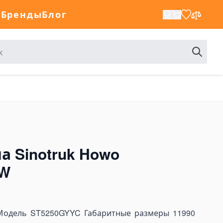
а
Бренды
Блог
а Sinotruk Howo
1W
дель ST5250GYYC Габаритные размеры 11990