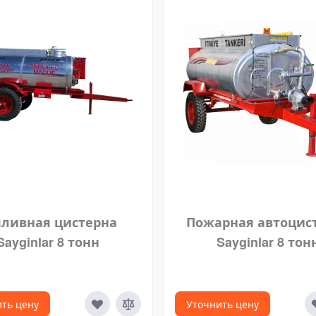
пливная цистерна
Пожарная автоцис
Sayginlar 8 тонн
Sayginlar 8 тон
ть цену
Уточнить цену