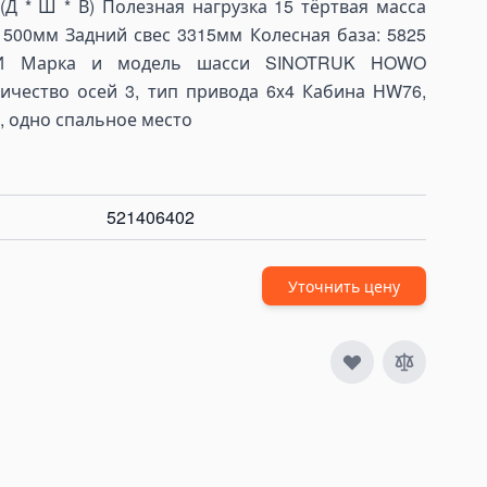
(Д * Ш * В) Полезная нагрузка 15 тёртвая масса
1500мм Задний свес 3315мм Колесная база: 5825
 Марка и модель шасси SINOTRUK HOWO
чество осей 3, тип привода 6x4 Кабина HW76,
, одно спальное место
521406402
Уточнить цену