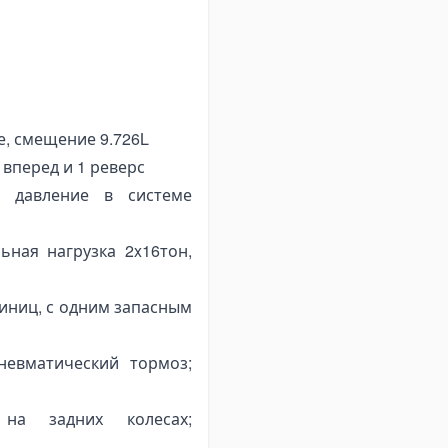
 токсичности Euro II, 4-
вый рядный с водяным
, смещение 9.726L
 вперед и 1 реверс
 давление в системе
ная нагрузка 2x16тон,
диниц, с одним запасным
невматический тормоз;
на задних колесах;