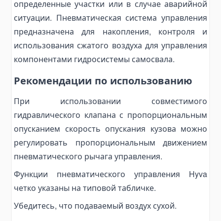
Топливные баки
определенные участки или в случае аварийной
ситуации. Пневматическая система управления
Комплектующие для баков
предназначена для накопления, контроля и
Электрогидравлика
использования сжатого воздуха для управления
Мини-маслостанции
компонентами гидросистемы самосвала.
Электромоторы
Комплектующие для маслостанций
Рекомендации по использованию
Alat Angkut Barang
При использовании совместимого
Chain Block
гидравлического клапана с пропорциональным
Lever Block
опусканием скорость опускания кузова можно
Ratchet Load Binder
регулировать пропорциональным движением
Lever Load Binder
пневматического рычага управления.
Ratchet Pullers
Функции пневматического управления Hyva
Lifting Hooks
четко указаны на типовой табличке.
Eye Hooks
Убедитесь, что подаваемый воздух сухой.
Lifting Clamps