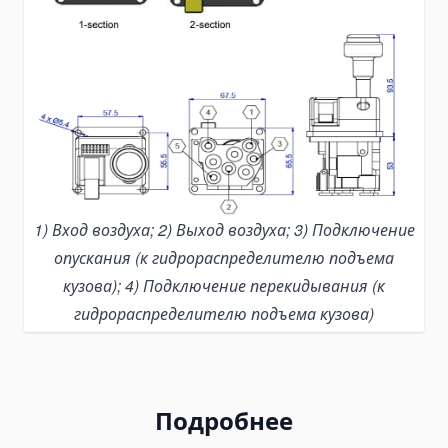
Grinding & Polishing Tools
Machinery Shim Sets
Гидравлика
Комплекты гидравлики
Гидроцилиндры
Гидроцилиндры подъема кузова
Комплектующие для гидроцилиндров
1) Вход воздуха; 2) Выход воздуха; 3) Подключение
Гидронасосы
опускания (к гидрораспределителю подъема
Шестеренчатые насосы
кузова); 4) Подключение перекидывания (к
Аксиально-поршневые насосы
гидрораспределителю подъема кузова)
Поршневые насосы
Насосы-дозаторы
Насосы для спецтехники
Подробнее
Ручные гидронасосы