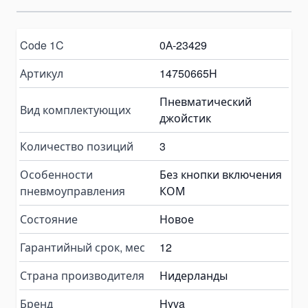
Пластинчатые насосы
Variable Vane Pumps
Yuken Vane Pumps
Code 1C
0А-23429
Запчасти для гидравлических насосов
Артикул
14750665H
Pompa Hidrolik Excavator
Пневматический
Pompa Hidrolik Loader
Вид комплектующих
джойстик
Коробки отбора мощности
Количество позиций
3
Гидрораспределители
Моноблочные гидрораспределители
Особенности
Без кнопки включения
пневмоуправления
КОМ
Гидрораспределители для самосвалов
Гидравлические клапаны
Состояние
Новое
Детали для гидрораспределителей
Гарантийный срок, мес
12
Angle Seat Valves
Страна производителя
Нидерланды
Solenoid Valves
Solenoid Valves
Бренд
Hyva