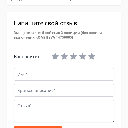
Валы отбора мощности
Гидромоторы
Vane Motor
Напишите свой отзыв
Масло гидравлическое
Вы оцениваете:
Джойстик 3 позиции (без кнопки
включения КОМ) HYVA 14750665H
Редукторы на трактора
Запчасти гидравлики и гидрооборудование
Адаптеры гидравлические
Ваш рейтинг:
Рукава и шланги
Имя
Подшипники
Быстросъемные муфты
Краткое описание
Комплектующие для коробок отбора мощности
Гидравлическое рулевое управление
Отзыв
Колокола для гидронасосов OMT
Комплектующие для РВД
Комплектующие для шлангов НД