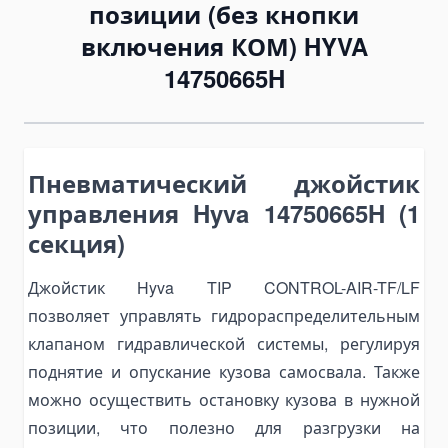
позиции (без кнопки
Bending Pipa Manual
включения КОМ) HYVA
Electric Pipe Benders
14750665H
Punching and Pressing Tools
Hydraulic Presses
Pneumatic Punching Machines
Пневматический джойстик
Hydraulic Punching Tools
управления Hyva 14750665H (1
Electric Hydraulic Punching Machines
секция)
Manual Arbor Presses
Expander and Spreader Tools
Джойстик Hyva TIP CONTROL-AIR-TF/LF
Mechanical Flange Spreaders
позволяет управлять гидрораспределительным
Hydraulic Flange Spreaders
клапаном гидравлической системы, регулируя
Pipe Expanders
поднятие и опускание кузова самосвала. Также
Баки на тягачи
можно осуществить остановку кузова в нужной
Масляные гидравлические баки
позиции, что полезно для разгрузки на