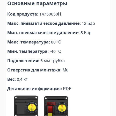
Основные параметры
Pallet Clamps
Lift Tables
Код продукта:
14750650H
Skid Rollers
Макс. пневматическое давление:
12 Бар
Lifting Crowbars
Мин. пневматическое давление:
5 Бар
Hoist Trolley
Макс. температура:
80 °C
Geared Trolley
Мин. температура:
-40 °C
Electric Hoist Trolley
Automotive Tools and Equipment
Подключения:
6 мм трубка
Body Repair Tools
Отверстия для монтажа:
M6
Transmission Repair Tools
Вес:
0,4 кг
Suspension Repair Tools
Детальная информация:
PDF
Spring Compressors and Strut Tools
Tire Maintenance Tools
Cooling System Tools
Motorcycle Lift Jacks