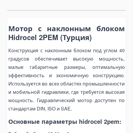
Bending Pipa Manual
Electric Pipe Benders
Мотор с наклонным блоком
Punching and Pressing Tools
Hydraulic Presses
Hidrocel 2PEM (Турция)
Pneumatic Punching Machines
Конструкция с наклонным блоком под углом 40
Hydraulic Punching Tools
градусов обеспечивает высокую мощность,
Electric Hydraulic Punching Machines
малые габаритные размеры, оптимальную
Manual Arbor Presses
эффективность и экономичную конструкцию.
Expander and Spreader Tools
Используется во всех областях промышленности
Mechanical Flange Spreaders
и мобильной гидравлики, где требуется высокая
Hydraulic Flange Spreaders
мощность. Гидравлический мотор доступен по
стандартам DIN, ISO и SAE.
Pipe Expanders
Баки на тягачи
Основные параметры hidrocel 2pem:
Масляные гидравлические баки