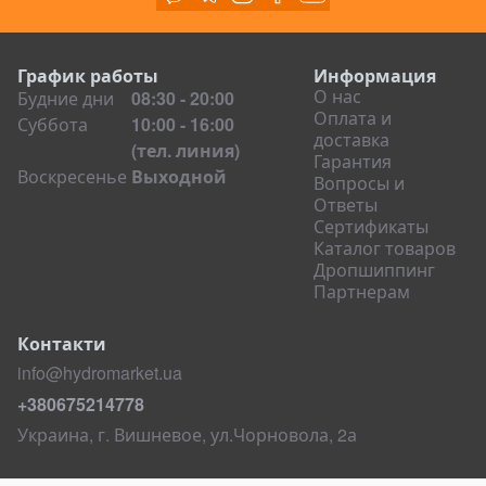
Грейферы
Вибротрамбовщики
График работы
Информация
Гидромолоты
О нас
Будние дни
08:30 - 20:00
Оплата и
Гидроножницы и пульверайзеры
Суббота
10:00 - 16:00
доставка
(тел. линия)
Виброрыхлители
Гарантия
Воскресенье
Выходной
Вопросы и
Вибропогружатели
Ответы
Основание для виброрейки
Сертификаты
Каталог товаров
Измельчители древесины (дереводробилки)
Дропшиппинг
Крепежные системы
Партнерам
Ковши на спецтехнику
Контакти
Ковши на экскаваторы
info@hydromarket.ua
Ковши на погрузчики
+380675214778
Ковши для фронтальных погрузчиков
Украина, г. Вишневое, ул.Чорновола, 2а
Ковши для телескопических погрузчиков
Ковши на мини-погрузчики