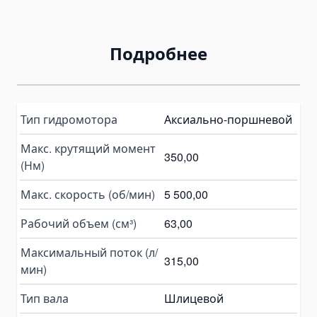
Пластинчатые насосы
Variable Vane Pumps
Yuken Vane Pumps
Подробнее
Запчасти для гидравлических насосов
Pompa Hidrolik Excavator
Pompa Hidrolik Loader
Тип гидромотора
Аксиально-поршневой
Коробки отбора мощности
Макс. крутящий момент
350,00
Гидрораспределители
(Нм)
Моноблочные гидрораспределители
Макс. скорость (об/мин)
5 500,00
Гидрораспределители для самосвалов
Гидравлические клапаны
Рабочий объем (см³)
63,00
Детали для гидрораспределителей
Максимальный поток (л/
315,00
Angle Seat Valves
мин)
Solenoid Valves
Тип вала
Шлицевой
Solenoid Valves