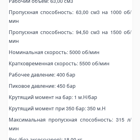
Рабочий объем: 63,00 см3
Топливные баки
Комплектующие для баков
Пропускная способность: 63,00 см3 на 1000 об/
мин
Электрогидравлика
Мини-маслостанции
Пропускная способность: 94,50 см3 на 1500 об/
Электромоторы
мин
Комплектующие для маслостанций
Номинальная скорость: 5000 об/мин
Alat Angkut Barang
Кратковременная скорость: 5500 об/мин
Chain Block
Рабочее давление: 400 бар
Lever Block
Пиковое давление: 450 бар
Ratchet Load Binder
Lever Load Binder
Крутящий момент на бар: 1 м.Н/бар
Ratchet Pullers
Крутящий момент при 350 бар: 350 м.Н
Lifting Hooks
Максимальная пропускная способность: 315 л/
Eye Hooks
мин
Lifting Clamps
Вес (без аксессуаров): 18,00 кг