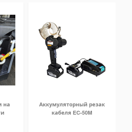
и на
Аккумуляторный резак
М
ги
кабеля EC-50M