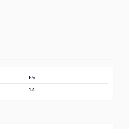
Б/у
12