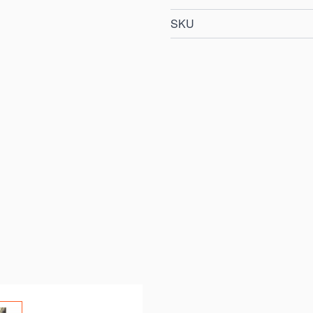
SKU
e
iew larger image