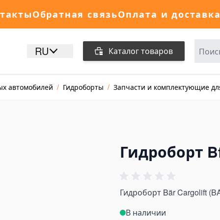
такты
Обратная связь
Оплата и доставк
RU
Каталог товаров
ых автомобилей
/
Гидроборты
/
Запчасти и комплектующие дл
Гидроборт Bf
Гидроборт Bär Cargolift (B
В наличии