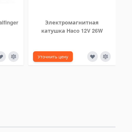
lfinger
Электромагнитная
катушка Haco 12V 26W
к
Уточнить цену
У