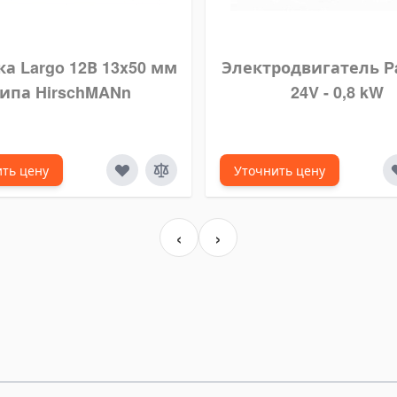
а Largo 12В 13x50 мм
Электродвигатель Pa
ипа HirschMANn
24V - 0,8 kW
ть цену
Уточнить цену
‹
›