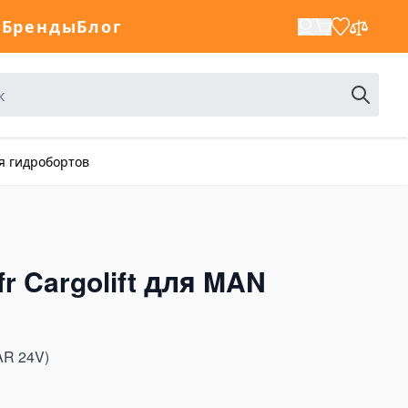
а
Бренды
Блог
я гидробортов
r Cargolift для MAN
AR 24V)