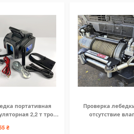
едка портативная
Проверка лебедк
ляторная 2,2 т трос
отсутствие вла
тетика Husar Winch
55 ₴