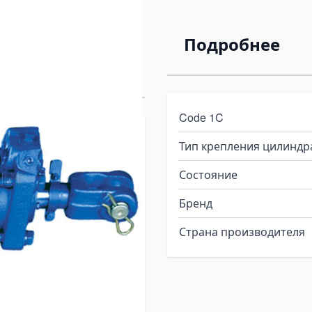
 100/40х400-
Подробнее
Code 1C
4.44.1 (715) от
Тип крепления цилиндр
решение для
Состояние
Бренд
дставляет собой мощный
Страна производителя
енный для работы в
кохозяйственных машин.
очное управление, этот
сивной эксплуатации в