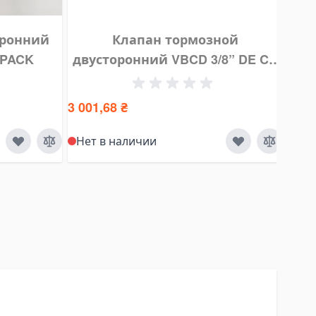
оронний
Клапан тормозной
-PACK
двусторонний VBCD 3/8” DE CC
ог
HYDRO-PACK
3 001,68 ₴
Нет в наличии
Уто