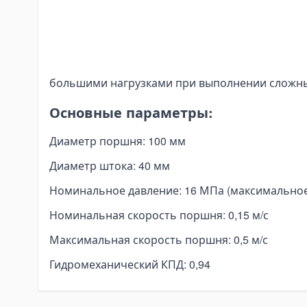
nding Tools
различных сельскохозяйственных условиях.
bar Bending Machines
Благодаря прочной конструкции и оптимиз
sbar Bending Tools
гидроцилиндр выдерживает номинальное 
nding Pipa Hidrolik
максимальное – до 25 МПа, что позволя
большими нагрузками при выполнении сложны
nding Pipa Manual
ectric Pipe Benders
Основные параметры:
nching and Pressing Tools
Диаметр поршня: 100 мм
draulic Presses
eumatic Punching Machines
Диаметр штока: 40 мм
draulic Punching Tools
Номинальное давление: 16 МПа (максимальное
ectric Hydraulic Punching Machines
Номинальная скорость поршня: 0,15 м/с
nual Arbor Presses
Максимальная скорость поршня: 0,5 м/с
pander and Spreader Tools
Гидромеханический КПД: 0,94
chanical Flange Spreaders
draulic Flange Spreaders