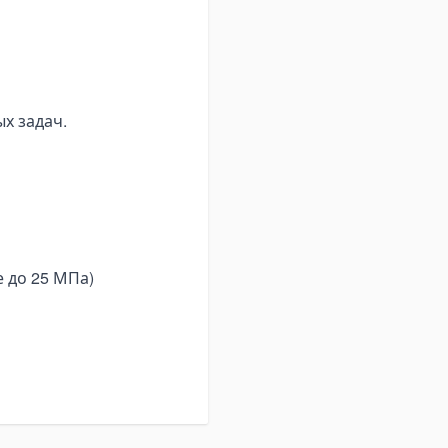
ированным параметрам,
давление до 16 МПа и
ет ему справляться с
х задач.
 до 25 МПа)