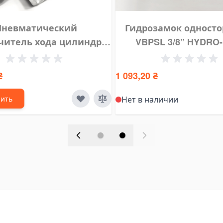
Пневматический
Гидрозамок одност
читель хода цилиндра
VBPSL 3/8” HYDRO
вмоконцевик) HPTech
₴
1 093,20 ₴
пить
Нет в наличии