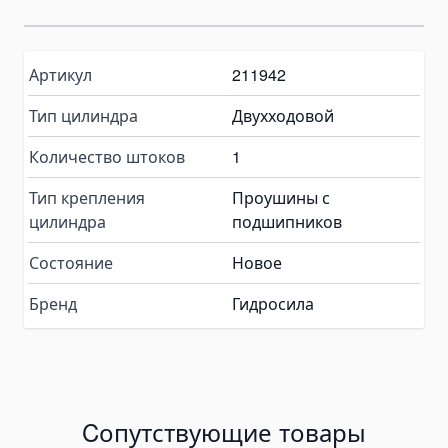
Pallet Clamps
Lift Tables
Артикул
211942
Skid Rollers
Lifting Crowbars
Тип цилиндра
Двухходовой
Hoist Trolley
Количество штоков
1
Geared Trolley
Тип крепления
Проушины с
Electric Hoist Trolley
цилиндра
подшипников
Automotive Tools and Equipment
Body Repair Tools
Состояние
Новое
Transmission Repair Tools
Бренд
Гидросила
Suspension Repair Tools
Spring Compressors and Strut Tools
Tire Maintenance Tools
Cooling System Tools
Cопутствующие товары
Motorcycle Lift Jacks