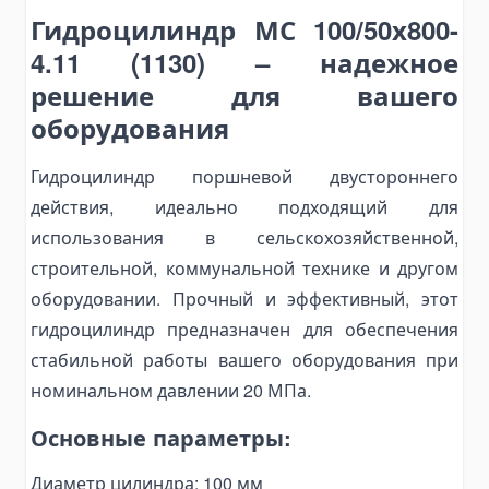
Гидроцилиндр МС 100/50х800-
Bending Pipa Manual
4.11 (1130) – надежное
Electric Pipe Benders
решение для вашего
Punching and Pressing Tools
оборудования
Hydraulic Presses
Pneumatic Punching Machines
Гидроцилиндр поршневой двустороннего
Hydraulic Punching Tools
действия, идеально подходящий для
Electric Hydraulic Punching Machines
использования в сельскохозяйственной,
строительной, коммунальной технике и другом
Manual Arbor Presses
оборудовании. Прочный и эффективный, этот
Expander and Spreader Tools
гидроцилиндр предназначен для обеспечения
Mechanical Flange Spreaders
стабильной работы вашего оборудования при
Hydraulic Flange Spreaders
номинальном давлении 20 МПа.
Pipe Expanders
Основные параметры:
Баки на тягачи
Масляные гидравлические баки
Диаметр цилиндра: 100 мм