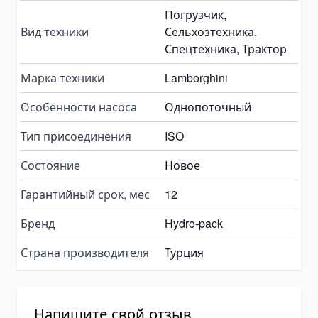
Пластинчатые насосы
Погрузчик,
Variable Vane Pumps
Вид техники
Сельхозтехника,
Yuken Vane Pumps
Спецтехника, Трактор
Запчасти для гидравлических насосов
Марка техники
Lamborghini
Pompa Hidrolik Excavator
Особенности насоса
Однопоточный
Pompa Hidrolik Loader
Коробки отбора мощности
Тип присоединения
ISO
Гидрораспределители
Состояние
Новое
Моноблочные гидрораспределители
Гарантийный срок, мес
12
Гидрораспределители для самосвалов
Гидравлические клапаны
Бренд
Hydro-pack
Детали для гидрораспределителей
Страна производителя
Турция
Angle Seat Valves
Solenoid Valves
Solenoid Valves
Напишите свой отзыв