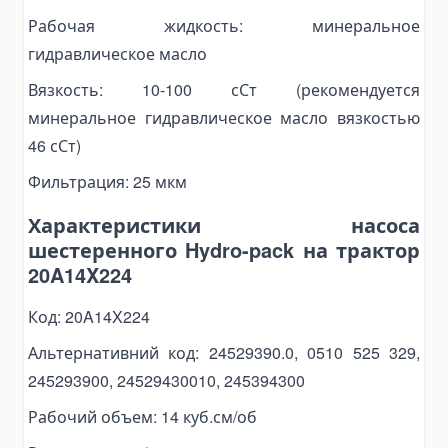
Топливные баки
Рабочая жидкость: минеральное
Комплектующие для баков
гидравлическое масло
Электрогидравлика
Вязкость: 10-100 сСт (рекомендуется
Мини-маслостанции
минеральное гидравлическое масло вязкостью
Электромоторы
46 сСт)
Комплектующие для маслостанций
Фильтрация: 25 мкм
Alat Angkut Barang
Chain Block
Характеристики насоса
Lever Block
шестеренного Hydro-pack на трактор
20A14X224
Ratchet Load Binder
Lever Load Binder
Код: 20A14X224
Ratchet Pullers
Альтернативний код: 24529390.0, 0510 525 329,
Lifting Hooks
245293900, 24529430010, 245394300
Eye Hooks
Рабочий объем: 14 куб.см/об
Lifting Clamps