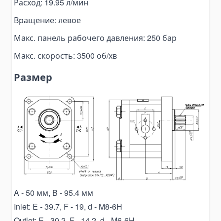
Расход: 19.95 л/мин
Pallet Clamps
Вращение: левое
Lift Tables
Макс. панель рабочего давления: 250 бар
Skid Rollers
Lifting Crowbars
Макс. скорость: 3500 об/хв
Hoist Trolley
Размер
Geared Trolley
Electric Hoist Trolley
Automotive Tools and Equipment
Body Repair Tools
Transmission Repair Tools
Suspension Repair Tools
Spring Compressors and Strut Tools
Tire Maintenance Tools
A - 50 мм, B - 95.4 мм
Cooling System Tools
Inlet: E - 39.7, F - 19, d - M8-6H
Outlet: E - 30.2, F - 14.2, d - M6-6H
Motorcycle Lift Jacks