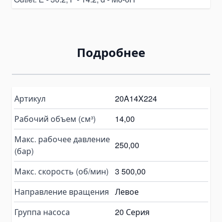
Grinding & Polishing Tools
Machinery Shim Sets
Гидравлика
Подробнее
Комплекты гидравлики
Гидроцилиндры
Гидроцилиндры подъема кузова
Артикул
20A14X224
Комплектующие для гидроцилиндров
Гидронасосы
Рабочий объем (см³)
14,00
Шестеренчатые насосы
Макс. рабочее давление
250,00
Аксиально-поршневые насосы
(бар)
Поршневые насосы
Макс. скорость (об/мин)
3 500,00
Насосы-дозаторы
Направление вращения
Левое
Насосы для спецтехники
Ручные гидронасосы
Группа насоса
20 Серия