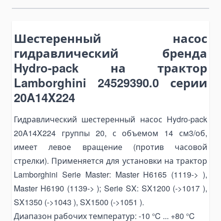
Bending Pipa Manual
Electric Pipe Benders
Шестеренный насос
Punching and Pressing Tools
гидравлический бренда
Hydraulic Presses
Hydro-pack на трактор
Pneumatic Punching Machines
Lamborghini 24529390.0 серии
Hydraulic Punching Tools
20A14X224
Electric Hydraulic Punching Machines
Гидравлический шестеренный насос Hydro-pack
Manual Arbor Presses
20A14X224 группы 20, с объемом 14 см3/об,
Expander and Spreader Tools
имеет левое вращение (против часовой
Mechanical Flange Spreaders
стрелки). Применяется для установки на трактор
Hydraulic Flange Spreaders
Lamborghini Serie Master: Master H6165 (1119-> ),
Pipe Expanders
Master H6190 (1139-> ); Serie SX: SX1200 (->1017 ),
Баки на тягачи
SX1350 (->1043 ), SX1500 (->1051 ).
Масляные гидравлические баки
Диапазон рабочих температур: -10 °C ... +80 °C