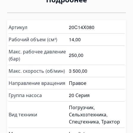
Grinding & Polishing Tools
Machinery Shim Sets
Артикул
20C14X080
Гидравлика
Комплекты гидравлики
Рабочий объем (см³)
14,00
Гидроцилиндры
Макс. рабочее давление
Гидроцилиндры подъема кузова
250,00
(бар)
Комплектующие для гидроцилиндров
Макс. скорость (об/мин)
3 500,00
Гидронасосы
Шестеренчатые насосы
Направление вращения
Правое
Аксиально-поршневые насосы
Группа насоса
20 Серия
Поршневые насосы
Насосы-дозаторы
Погрузчик,
Вид техники
Сельхозтехника,
Насосы для спецтехники
Спецтехника, Трактор
Ручные гидронасосы