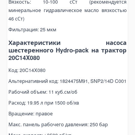
Вязкость: 10-100 сСт (рекомендуется
Топливные баки
минеральное гидравлическое масло вязкостью
Комплектующие для баков
46 сСт)
Электрогидравлика
Мини-маслостанции
Фильтрация: 25 мкм
Электромоторы
Характеристики насоса
Комплектующие для маслостанций
шестеренного Hydro-pack на трактор
20C14X080
Alat Angkut Barang
Chain Block
Код: 20C14X080
Lever Block
Альтернативний код: 1824475M91, SNP2/14D C001
Ratchet Load Binder
Рабочий объем: 11 куб.см/об
Lever Load Binder
Расход: 19.95 л при 1500 об/хв
Ratchet Pullers
Lifting Hooks
Вращение: правое
Eye Hooks
Макс. панель рабочего давления: 250 бар
Lifting Clamps