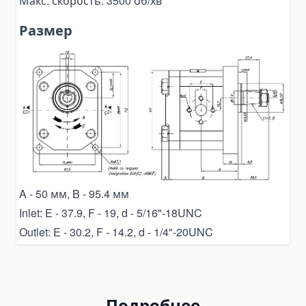
Макс. скорость: 3500 об/хв
Pallet Clamps
Размер
Lift Tables
Skid Rollers
Lifting Crowbars
Hoist Trolley
Geared Trolley
Electric Hoist Trolley
Automotive Tools and Equipment
Body Repair Tools
A - 50 мм, B - 95.4 мм
Transmission Repair Tools
Inlet: E - 37.9, F - 19, d - 5/16"-18UNC
Suspension Repair Tools
Outlet: E - 30.2, F - 14.2, d - 1/4"-20UNC
Spring Compressors and Strut Tools
Tire Maintenance Tools
Cooling System Tools
Подробнее
Motorcycle Lift Jacks