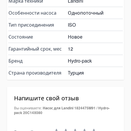
Марка техники
Landini
Пластинчатые насосы
Variable Vane Pumps
Особенности насоса
Однопоточный
Yuken Vane Pumps
Тип присоединения
ISO
Запчасти для гидравлических насосов
Состояние
Новое
Pompa Hidrolik Excavator
Pompa Hidrolik Loader
Гарантийный срок, мес
12
Коробки отбора мощности
Бренд
Hydro-pack
Гидрораспределители
Моноблочные гидрораспределители
Страна производителя
Турция
Гидрораспределители для самосвалов
Гидравлические клапаны
Напишите свой отзыв
Детали для гидрораспределителей
Вы оцениваете:
Насос для Landini 1824475M91 / Hydro-
Angle Seat Valves
pack 20C14X080
Solenoid Valves
Solenoid Valves