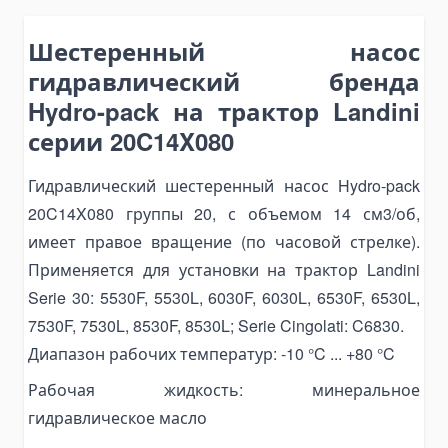
Bending Pipa Manual
Шестеренный насос
Electric Pipe Benders
гидравлический бренда
Punching and Pressing Tools
Hydro-pack на трактор Landini
Hydraulic Presses
серии 20C14X080
Pneumatic Punching Machines
Hydraulic Punching Tools
Гидравлический шестеренный насос Hydro-pack
20C14X080 группы 20, с объемом 14 см3/об,
Electric Hydraulic Punching Machines
имеет правое вращение (по часовой стрелке).
Manual Arbor Presses
Применяется для установки на трактор Landini
Expander and Spreader Tools
Serie 30: 5530F, 5530L, 6030F, 6030L, 6530F, 6530L,
Mechanical Flange Spreaders
7530F, 7530L, 8530F, 8530L; Serie Cingolati: C6830.
Hydraulic Flange Spreaders
Диапазон рабочих температур: -10 °C ... +80 °C
Pipe Expanders
Рабочая жидкость: минеральное
Баки на тягачи
гидравлическое масло
Масляные гидравлические баки