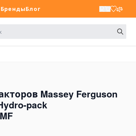
а
Бренды
Блог
акторов Massey Ferguson
Hydro-pack
0MF