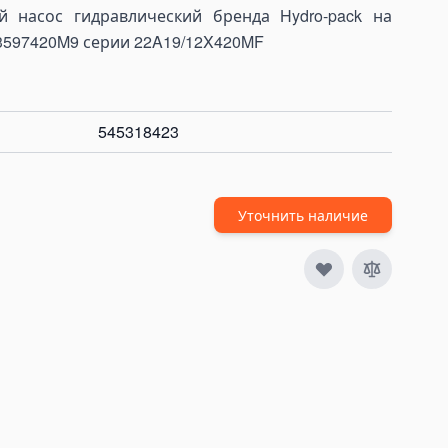
 насос гидравлический бренда Hydro-pack на
 3597420M9 серии 22A19/12X420MF
545318423
Уточнить наличие