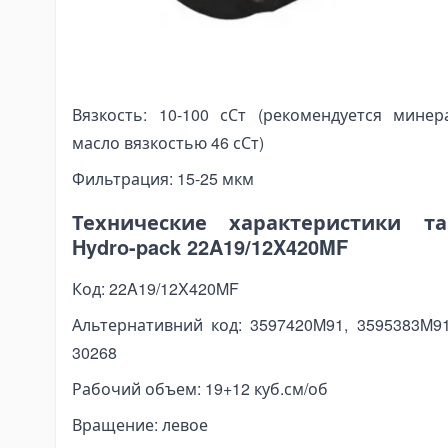
nding Tools
Ferguson Serie 300: 399 (Motor : A6.354.4 ).
bar Bending Machines
Диапазон рабочих температур: -10 °C ... +80 °C
sbar Bending Tools
Рабочая жидкость: минеральное гидравлическ
nding Pipa Hidrolik
Вязкость: 10-100 сСт (рекомендуется минер
nding Pipa Manual
масло вязкостью 46 сСт)
ectric Pipe Benders
Фильтрация: 15-25 мкм
nching and Pressing Tools
draulic Presses
Технические характеристики та
eumatic Punching Machines
Hydro-pack 22A19/12X420MF
draulic Punching Tools
Код: 22A19/12X420MF
ectric Hydraulic Punching Machines
Альтернативний код: 3597420M91, 3595383M91,
nual Arbor Presses
30268
pander and Spreader Tools
Рабочий объем: 19+12 куб.см/об
chanical Flange Spreaders
Вращение: левое
draulic Flange Spreaders