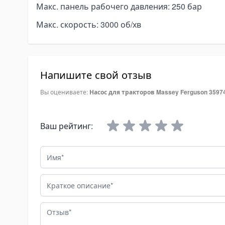
pe Expanders
Макс. панель рабочего давления: 250 бар
ки на тягачи
Макс. скорость: 3000 об/хв
асляные гидравлические баки
опливные баки
омплектующие для баков
Напишите свой отзыв
лектрогидравлика
ини-маслостанции
Вы оцениваете:
Насос для тракторов Massey Ferguson 3597
лектромоторы
омплектующие для маслостанций
Ваш рейтинг:
at Angkut Barang
Имя
ain Block
ver Block
Краткое описание
tchet Load Binder
ver Load Binder
Отзыв
tchet Pullers