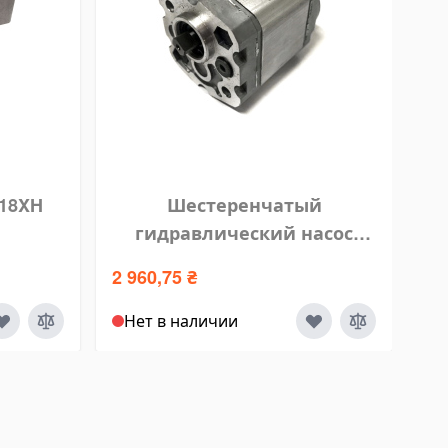
A18XH
Шестеренчатый
гидравлический насос
л
Hydro-Pack 00C0,5X047
0
2 960,75 ₴
Нет в наличии
У