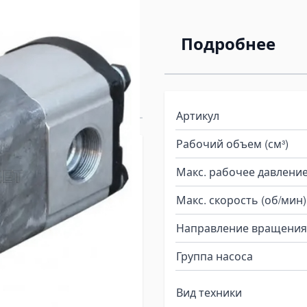
ров Massey
Подробнее
ack
Артикул
Рабочий объем (см³)
мный насос
Макс. рабочее давление
ydro-pack на
Макс. скорость (об/мин)
597420M9 серии
Направление вращения
Группа насоса
-pack 22A19/12X420MF
 левое вращение (против
Вид техники
ки на трактор: Massey