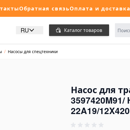
такты
Обратная связь
Оплата и доставк
RU
Каталог товаров
ы
/
Насосы для спецтехники
Насос для тр
3597420M91/ 
22A19/12X42