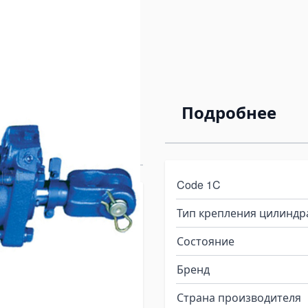
 40/25х100-
Подробнее
Code 1C
0-3.11(620) –
Тип крепления цилиндр
гидросистем
Состояние
ки
Бренд
 Gidroliga представляет
Страна производителя
еталь, предназначенную