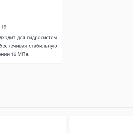
 16
дходит для гидросистем
обеспечивая стабильную
ении 16 МПа.
le using the tab key. You can skip the carousel or go straight to