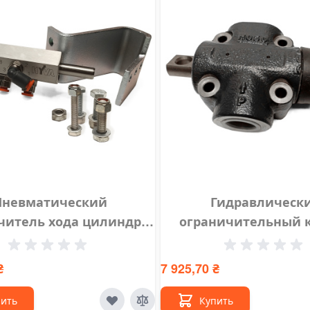
Пневматический
Гидравлическ
читель хода цилиндра
ограничительный 
евмоконцевик) HYVA
(отсечной клапан) H
14700506
120L3/4", 14720
₴
7 925,70 ₴
пить
Купить