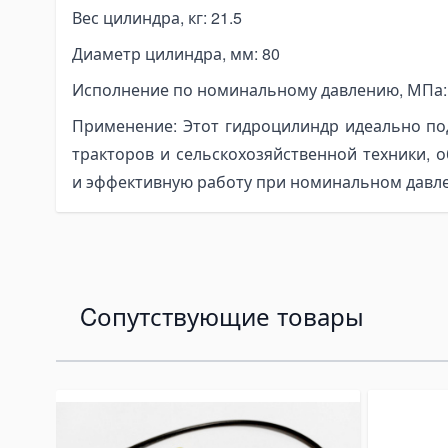
pe Expanders
Вес цилиндра, кг: 21.5
ки на тягачи
Диаметр цилиндра, мм: 80
асляные гидравлические баки
Исполнение по номинальному давлению, МПа:
опливные баки
Применение: Этот гидроцилиндр идеально по
омплектующие для баков
тракторов и сельскохозяйственной техники, 
лектрогидравлика
и эффективную работу при номинальном давл
ини-маслостанции
лектромоторы
омплектующие для маслостанций
at Angkut Barang
ain Block
Cопутствующие товары
ver Block
tchet Load Binder
Navigating through the elements of the carousel is possib
Press to skip carousel
Press to go to carousel navigation
ver Load Binder
tchet Pullers