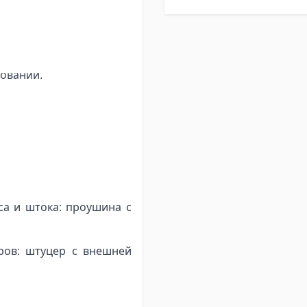
и сельскохозяйственных
и долговечную работу в
 идеальным выбором для
овании.
са и штока: проушина с
ров: штуцер с внешней