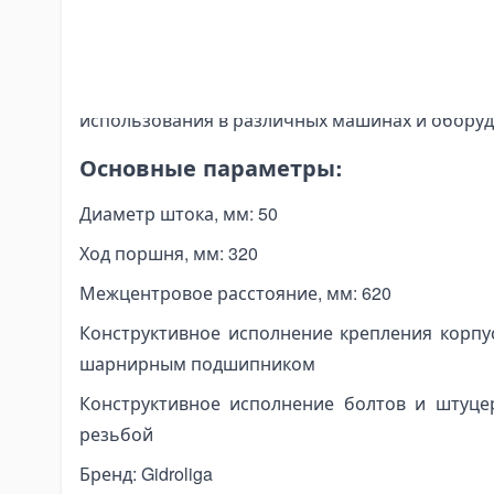
nding Tools
для применения в гидросистемах тракторов 
bar Bending Machines
машин. Этот цилиндр обеспечивает надежную 
sbar Bending Tools
условиях высокого давления, что делает его
nding Pipa Hidrolik
использования в различных машинах и оборуд
nding Pipa Manual
Основные параметры:
ectric Pipe Benders
nching and Pressing Tools
Диаметр штока, мм: 50
draulic Presses
Ход поршня, мм: 320
eumatic Punching Machines
Межцентровое расстояние, мм: 620
draulic Punching Tools
Конструктивное исполнение крепления корпу
ectric Hydraulic Punching Machines
шарнирным подшипником
nual Arbor Presses
Конструктивное исполнение болтов и штуце
pander and Spreader Tools
chanical Flange Spreaders
резьбой
draulic Flange Spreaders
Бренд: Gidroliga