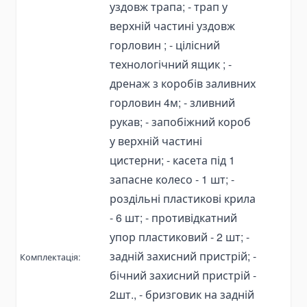
уздовж трапа; - трап у
Валы отбора мощности
верхній частині уздовж
Гидромоторы
горловин ; - цілісний
Vane Motor
технологічний ящик ; -
Масло гидравлическое
дренаж з коробів заливних
Редукторы на трактора
горловин 4м; - зливний
Запчасти гидравлики и гидрооборудование
рукав; - запобіжний короб
Адаптеры гидравлические
у верхній частині
Рукава и шланги
цистерни; - касета під 1
Подшипники
запасне колесо - 1 шт; -
Быстросъемные муфты
роздільні пластикові крила
- 6 шт; - противідкатний
Комплектующие для коробок отбора мощности
упор пластиковий - 2 шт; -
Гидравлическое рулевое управление
задній захисний пристрій; -
Комплектація:
Колокола для гидронасосов OMT
бічний захисний пристрій -
Комплектующие для РВД
2шт., - бризговик на задній
Комплектующие для шлангов НД