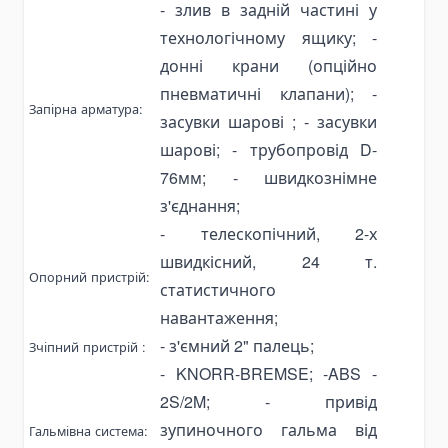
- злив в задній частині у
Grinding & Polishing Tools
технологічному ящику; -
Machinery Shim Sets
донні крани (опційно
пневматичні клапани); -
Гидравлика
Запірна арматура:
Комплекты гидравлики
засувки шарові ; - засувки
шарові; - трубопровід
D
-
Гидроцилиндры
Гидроцилиндры подъема кузова
76мм; - швидкознімне
з'єднання;
Комплектующие для гидроцилиндров
-
телескопічний,
2-х
Гидронасосы
швидкісний,
24
т.
Шестеренчатые насосы
Опорний пристрій:
статистичного
Аксиально-поршневые насосы
навантаження;
Поршневые насосы
-
з'ємний 2" палець;
Зчіпний пристрій :
Насосы-дозаторы
-
KNORR-BREMSE; -ABS
-
Насосы для спецтехники
2S/2M;
- привід
Ручные гидронасосы
зупиночного гальма від
Гальмівна система: