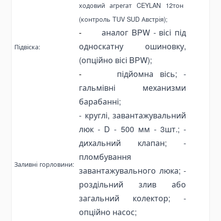
ходовий агрегат
CEYLAN
12тон
Pallet Clamps
(контроль
TUV SUD
Австрія);
Lift Tables
-
аналог
BPW
- вісі під
Skid Rollers
односкатну ошиновку,
Підвіска:
Lifting Crowbars
(опційно вісі
BPW);
Hoist Trolley
-
підйомна вісь;
-
Geared Trolley
гальмівні механизми
Electric Hoist Trolley
барабанні;
Automotive Tools and Equipment
-
круглі, завантажувальний
Body Repair Tools
люк
- D - 500 мм -
3шт.;
-
Transmission Repair Tools
дихальний клапан;
-
пломбування
Suspension Repair Tools
Заливні горловини:
завантажувального люка;
-
Spring Compressors and Strut Tools
роздільний злив або
Tire Maintenance Tools
загальний колектор;
-
Cooling System Tools
опційно насос;
Motorcycle Lift Jacks