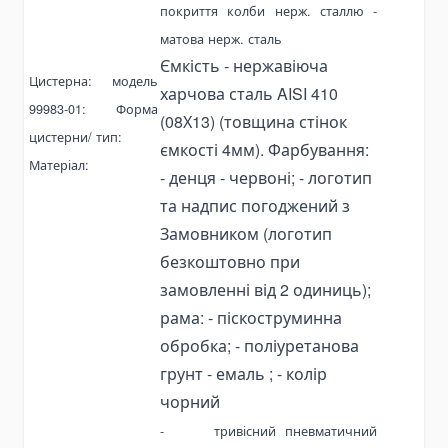
Топливные баки
покриття колби
нерж. сталлю
-
Комплектующие для баков
матова нерж. сталь
Ємкість
-
нержавіюча
Электрогидравлика
Цистерна: модель
харчова сталь
AISI
410
Мини-маслостанции
99983-01: Форма
(08Х13)
(товщина стінок
Электромоторы
цистерни/ тип:
ємкості 4мм). Фарбування:
Комплектующие для маслостанций
Матеріал:
- денця - червоні;
- логотип
Alat Angkut Barang
та надпис погоджений з
Chain Block
Замовником
(логотип
Lever Block
безкоштовно при
Ratchet Load Binder
замовленні від 2 одиниць);
Lever Load Binder
рама: - піскоструминна
Ratchet Pullers
обробка; - поліуретанова
грунт - емаль ; - колір
Lifting Hooks
Eye Hooks
чорний
Lifting Clamps
-
тривісний пневматичний