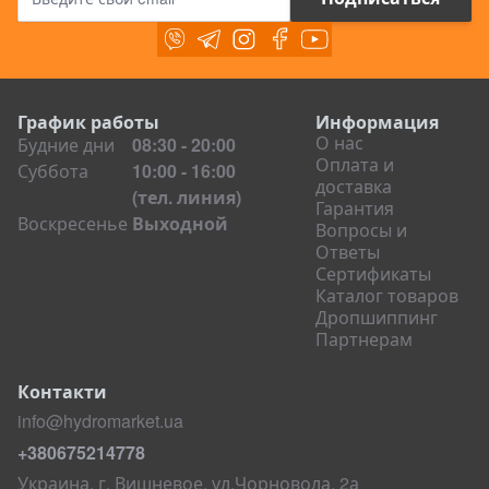
Грейферы
Viber
Telegram
Instagram
Facebook
Youtube
Вибротрамбовщики
Гидромолоты
Гидроножницы и пульверайзеры
График работы
Информация
О нас
Будние дни
08:30 - 20:00
Виброрыхлители
Оплата и
Суббота
10:00 - 16:00
доставка
Вибропогружатели
(тел. линия)
Гарантия
Основание для виброрейки
Воскресенье
Выходной
Вопросы и
Измельчители древесины (дереводробилки)
Ответы
Сертификаты
Крепежные системы
Каталог товаров
Дропшиппинг
Ковши на спецтехнику
Партнерам
Ковши на экскаваторы
Ковши на погрузчики
Контакти
Ковши для фронтальных погрузчиков
info@hydromarket.ua
Ковши для телескопических погрузчиков
+380675214778
Ковши на мини-погрузчики
Украина, г. Вишневое, ул.Чорновола, 2а