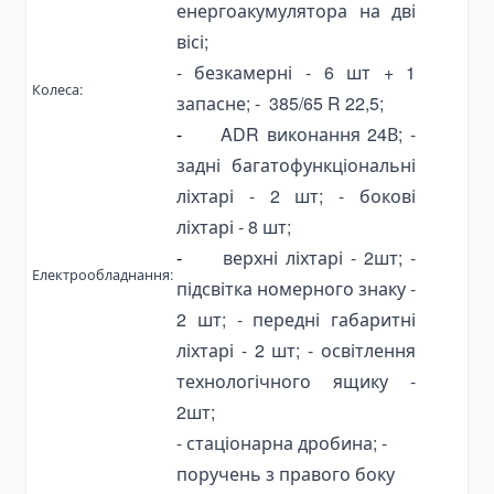
Пластинчатые насосы
енергоакумулятора на дві
Variable Vane Pumps
вісі;
Yuken Vane Pumps
-
безкамерні
- 6
шт
+ 1
Колеса:
запасне;
- 385/65
R
22,5;
Запчасти для гидравлических насосов
-
ADR
виконання 24В; -
Pompa Hidrolik Excavator
задні багатофункціональні
Pompa Hidrolik Loader
ліхтарі - 2 шт; - бокові
Коробки отбора мощности
ліхтарі - 8 шт;
Гидрораспределители
-
верхні ліхтарі - 2шт; -
Моноблочные гидрораспределители
Електрообладнання:
підсвітка номерного знаку -
Гидрораспределители для самосвалов
2 шт; - передні габаритні
Гидравлические клапаны
ліхтарі - 2 шт; - освітлення
Детали для гидрораспределителей
технологічного ящику -
2шт;
Angle Seat Valves
- стаціонарна дробина; -
Solenoid Valves
поручень з правого боку
Solenoid Valves