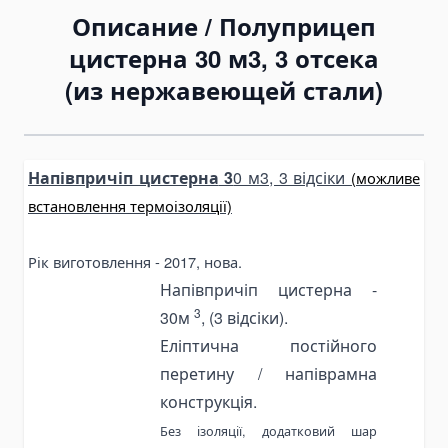
Описание /
Полуприцеп
Bending Pipa Manual
цистерна 30 м3, 3 отсека
Electric Pipe Benders
(из нержавеющей стали)
Punching and Pressing Tools
Hydraulic Presses
Pneumatic Punching Machines
Напівпричіп цистерна
3
0 м3, 3 відсіки
(можливе
Hydraulic Punching Tools
встановлення термоізоляції)
Electric Hydraulic Punching Machines
Manual Arbor Presses
Рік виготовлення
- 2017,
нова.
Expander and Spreader Tools
Напівпричіп цистерна
-
Mechanical Flange Spreaders
3
30м
,
(3
відсіки).
Hydraulic Flange Spreaders
Еліптична постійного
Pipe Expanders
перетину
/
напіврамна
Баки на тягачи
конструкція.
Масляные гидравлические баки
Без ізоляції,
додатковий шар