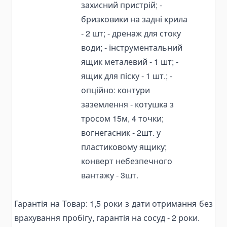
захисний пристрій; -
Комплектующие для валов отбора мощности
бризковики на задні крила
Hydraulic filters
- 2 шт; - дренаж для стоку
води; - інструментальний
Пневматика
Пневматическое управление
ящик металевий - 1 шт; -
ящик для піску - 1 шт.;
-
Пневматические комплектующие
опційно: контури
Лебедки
заземлення - котушка з
Лебедки гидравлические
тросом 15м, 4 точки;
Ручные лебедки
вогнегасник - 2шт. у
Электрические лебедки
пластиковому ящику;
Тяговые лебедки
конверт небезпечного
Лебедки для квадроцикла
вантажу - 3шт.
Червячные лебедки
Якорные лебедки
Гарантія на Товар:
1,5
роки з дати отримання без
врахування пробігу, гарантія на
сосуд - 2
роки.
Бензиновые лебедки