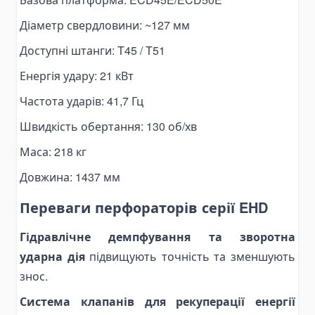
Grinding & Polishing Tools
Діаметр свердловини: ~127 мм
Machinery Shim Sets
Доступні штанги: T45 / T51
Гідравліка
Енергія удару: 21 кВт
Комплекти гідравліки
Частота ударів: 41,7 Гц
Гідроциліндри
Гідроциліндри підйому кузова
Швидкість обертання: 130 об/хв
Комплектуючі для гідроциліндрів
Маса: 218 кг
Гідронасоси
Довжина: 1437 мм
Шестеренні насоси
Переваги перфораторів серії EHD
Аксіально-поршневі насоси
Поршневі насоси
Гідравлічне демпфування та зворотна
Насоси-дозатори
ударна дія
підвищують точність та зменшують
Насоси для спецтехніки
знос.
Ручні гідронасоси
Система клапанів для рекуперації енергії