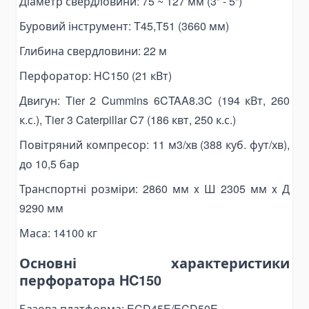
Діаметр свердловини: 75 ~ 127 мм (3” - 5”)
Pallet Clamps
Буровий інструмент: T45,T51 (3660 мм)
Lift Tables
Глибина свердловини: 22 м
Skid Rollers
Перфоратор: HC150 (21 кВт)
Lifting Crowbars
Hoist Trolley
Двигун: Tier 2 Cummins 6CTAA8.3C (194 кВт, 260
Geared Trolley
к.с.), Tier 3 Caterpillar C7 (186 квт, 250 к.с.)
Electric Hoist Trolley
Повітряний компресор: 11 м3/хв (388 куб. фут/хв),
Automotive Tools and Equipment
до 10,5 бар
Body Repair Tools
Транспортні розміри: 2860 мм x Ш 2305 мм x Д
Transmission Repair Tools
9290 мм
Suspension Repair Tools
Маса: 14100 кг
Spring Compressors and Strut Tools
Основні характеристики
Tire Maintenance Tools
перфоратора HC150
Cooling System Tools
Motorcycle Lift Jacks
Базова платформа: ECD45E/ECD50E