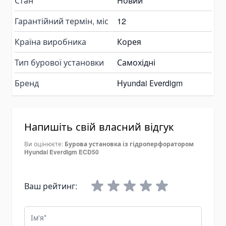
Стан
Новий
Вали відбору потужності
Гарантійний термін, міс
12
Гідромотори
Vane Motor
Країна виробника
Корея
Масло гідравлічне
Тип бурової установки
Самохідні
Редуктори на трактори
Бренд
Hyundai Еverdigm
Запчастини гідравліки і гідрообладнання
Адаптери гідравлічні
Рукави та шланги
Напишіть свій власний відгук
Підшипники
Швидкознімні муфти
Ви оцінюєте:
Бурова установка із гідроперфоратором
Hyundai Everdigm ECD50
Комплектуючі для коробок відбору потужності
Гідравлічне рульове управління
Ваш рейтинг:
Дзвони для гідронасосів OMT
Комплектуючі для РВТ
Ім'я
Комплектуючі для шлангів НТ