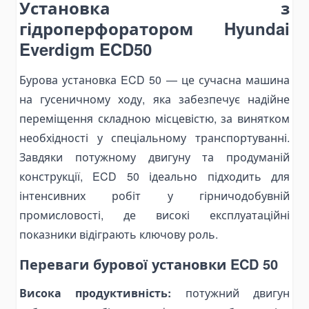
Установка з
Bending Pipa Manual
гідроперфоратором Hyundai
Electric Pipe Benders
Everdigm ECD50
Punching and Pressing Tools
Бурова установка ECD 50 — це сучасна машина
Hydraulic Presses
на гусеничному ходу, яка забезпечує надійне
Pneumatic Punching Machines
переміщення складною місцевістю, за винятком
Hydraulic Punching Tools
необхідності у спеціальному транспортуванні.
Electric Hydraulic Punching Machines
Завдяки потужному двигуну та продуманій
Manual Arbor Presses
конструкції, ECD 50 ідеально підходить для
Expander and Spreader Tools
інтенсивних робіт у гірничодобувній
Mechanical Flange Spreaders
промисловості, де високі експлуатаційні
Hydraulic Flange Spreaders
показники відіграють ключову роль.
Pipe Expanders
Переваги бурової установки ECD 50
Баки на тягачі
Масляні гідравлічні баки
Висока продуктивність:
потужний двигун