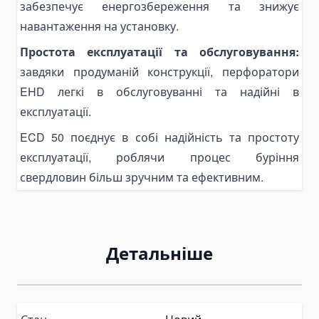
Пластинчаті насоси
забезпечує енергозбереження та знижує
Variable Vane Pumps
навантаження на установку.
Yuken Vane Pumps
Простота експлуатації та обслуговування:
Запчастини для гідравлічних насосів
завдяки продуманій конструкції, перфоратори
Pompa Hidrolik Excavator
EHD легкі в обслуговуванні та надійні в
експлуатації.
Pompa Hidrolik Loader
Коробки відбору потужності
ECD 50 поєднує в собі надійність та простоту
експлуатації, роблячи процес буріння
Гідророзподільники
Моноблочні гідророзподільники
свердловин більш зручним та ефективним.
Гідророзподільники для самоскидів
Гідравлічні клапани
Деталі для гідророзподільників
Детальніше
Angle Seat Valves
Solenoid Valves
Solenoid Valves