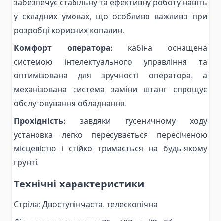
забезпечує стабільну та ефективну роботу навіть
Паливні баки
у складних умовах, що особливо важливо при
Комплектуючі для баків
розробці корисних копалин.
Електрогідравліка
Міні-маслостанції
Комфорт оператора:
кабіна оснащена
системою інтелектуального управління та
Електромотори
оптимізована для зручності оператора, а
Комплектуючі для маслостанцій
механізована система заміни штанг спрощує
Alat Angkut Barang
обслуговування обладнання.
Chain Block
Прохідність:
завдяки гусеничному ходу
Lever Block
установка легко пересувається пересіченою
Ratchet Load Binder
місцевістю і стійко тримається на будь-якому
Lever Load Binder
грунті.
Ratchet Pullers
Технічні характеристики
Lifting Hooks
Eye Hooks
Стріла: Двоступінчаста, телескопічна
Lifting Clamps