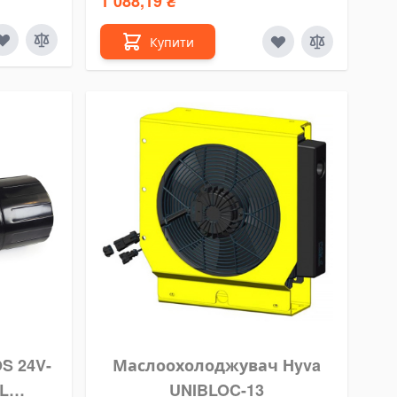
1 088,19 ₴
Купити
S 24V-
Маслоохолоджувач Hyva
8L
UNIBLOC-13