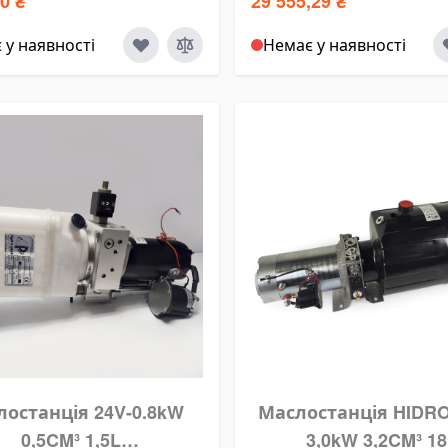
0 ₴
29 555,29 ₴
 у наявності
Немає у наявності
останція 24V-0.8kW
Маслостанція HIDRO
0,5CM³ 1,5L
3,0kW 3,2CM³ 1