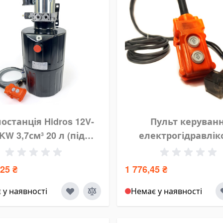
останція Hidros 12V-
Пульт керуван
KW 3,7см³ 20 л (під
електрогідравлік
підйом кузова)
кнопки HIDROS RC-
,25 ₴
1 776,45 ₴
 у наявності
Немає у наявності