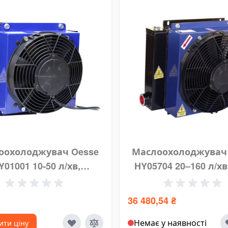
оохолоджувач Oesse
Маслоохолоджувач
Y01001 10-50 л/хв,
HY05704 20–160 л/хв,
днофазний 230 В
214 Вт, Ø385 мм, 3390
36 480,54 ₴
Немає у наявності
ити ціну