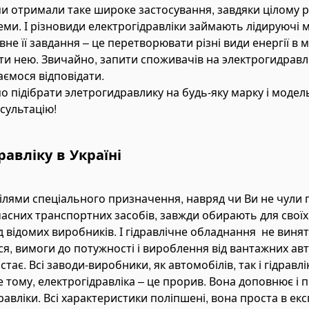
 отримали таке широке застосування, завдяки цілому р
еми. І різновиди електрогідравліки займають лідируючі 
не її завдання – це перетворювати різні види енергії в 
ти нею. Звичайно, запити споживачів на электрогидравлик
аємося відповідати.
ідібрати элетрогидравлику на будь-яку марку і модел
сультацію!
авліку в Україні
лями спеціального призначення, навряд чи Ви не чули 
асних транспортних засобів, завжди обирають для своїх
відомих виробників. І гідравлічне обладнання не винято
ься, вимоги до потужності і вироблення від вантажних ав
ає. Всі заводи-виробники, як автомобілів, так і гідравлі
е тому, електрогідравліка – це прорив. Вона доповнює і
авліки. Всі характеристики поліпшені, вона проста в експ