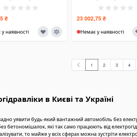
рогідравліка/PowerPack)
(PowerPack) під буд
равліка інвалідного
гідроциліндр
5 ₴
23 002,75 ₴
крісла HIDROS
 у наявності
Немає у наявності
1
2
3
4
You're currently readin
Сторінка
Сторінка
Сто
ідравліки в Києві та Україні
ладно уявити будь-який вантажний автомобіль без елект
ез бетономішалок, які так само працюють від електрогід
лізувати, то майже у всіх сферах можна зустріти електро