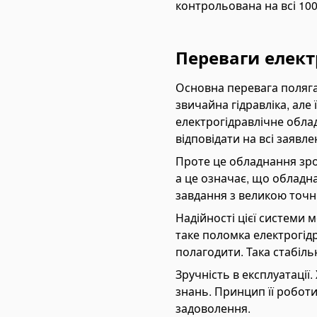
асоси-дозатори
контрольована на всі 100
соси для спецтехніки
чні гідронасоси
Переваги елект
ластинчаті насоси
riable Vane Pumps
Основна перевага полягає
звичайна гідравліка, але 
uken Vane Pumps
електрогідравлічне обла
пчастини для гідравлічних насосів
відповідати на всі заявле
mpa Hidrolik Excavator
Проте це обладнання зро
mpa Hidrolik Loader
а це означає, що обладн
завдання з великою точн
оробки відбору потужності
Надійності цієї системи
ідророзподільники
таке поломка електрогідра
оноблочні гідророзподільники
полагодити. Така стабіль
ідророзподільники для самоскидів
Зручність в експлуатації
дравлічні клапани
знань. Принцип її роботи
талі для гідророзподільників
задоволення.