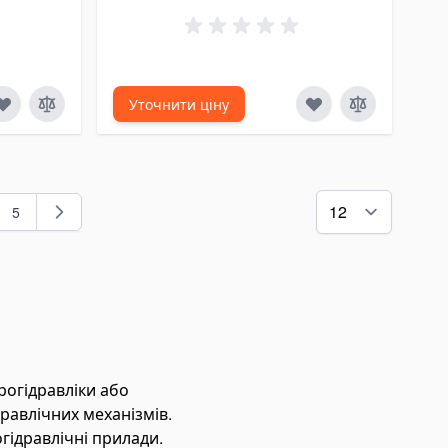
ь-який
Уточнити ціну
5
g page
рінка
Сторінка
рогідравліки або
равлічних механізмів.
гідравлічні прилади.