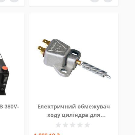
S 380V-
Електричний обмежувач
ходу циліндра для
маслостанції HYVA 12/24 V