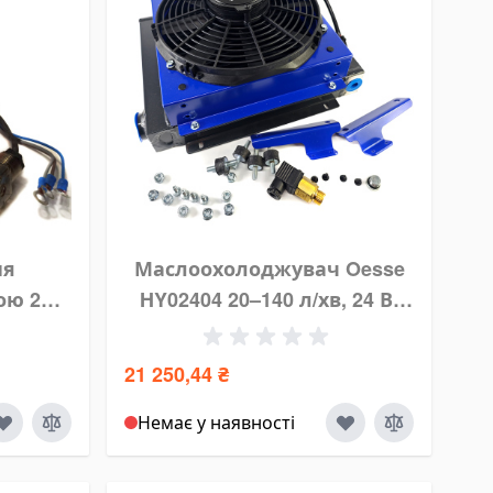
ня
Маслоохолоджувач Oesse
ою 2
HY02404 20–140 л/хв, 24 В,
2-2.5
120 Вт, Ø280 мм, 1235 м³/год
21 250,44 ₴
Немає у наявності