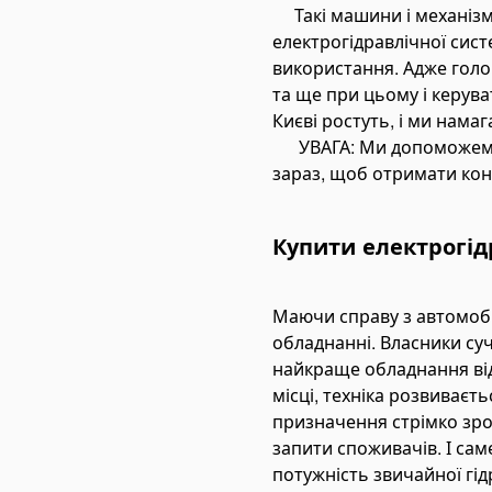
Такі машини і механізми
re Maintenance Tools
електрогідравлічної сист
oling System Tools
використання. Адже голов
та ще при цьому і керува
torcycle Lift Jacks
Києві ростуть, і ми намаг
inding & Polishing Tools
УВАГА: Ми допоможемо п
chinery Shim Sets
зараз, щоб отримати кон
дравліка
мплекти гідравліки
Купити електрогідр
ідроциліндри
дроциліндри підйому кузова
Маючи справу з автомобі
мплектуючі для гідроциліндрів
обладнанні. Власники суч
ідронасоси
найкраще обладнання від 
естеренні насоси
місці, техніка розвиваєт
призначення стрімко зрост
ксіально-поршневі насоси
запити споживачів. І сам
оршневі насоси
потужність звичайної гідр