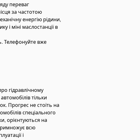
яду переваг
місця за частотою
механічну енергію рідини,
у і міні маслостанції в
ь. Телефонуйте вже
про гідравлічному
 автомобілів тільки
к. Прогрес не стоїть на
томобілів спеціального
ки, орієнтуються на
 примножує всю
луатації і