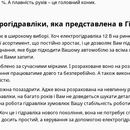
 %. А плавність рухів – це головний коник.
рогідравліки, яка представлена в 
 в широкому виборі. Хоч електрогідравліка 12 В на ринку
її асортимент, що постійно зростає, і це дозволяє Вам пі
днання, яке буде підходити Вашому автомобілю за всіма 
ні Вами запити.
блено за сучасними мірками. І розраховане воно на розм
ання працюватиме довго та безперебійно. А також викон
істю.
 можна позаздрити. Адже вона розрахована на невпинну 
вліки, на багато років і Вам не доведеться шукати деталі
на робота гідравліки зумовлює Вашу стабільність роботи
. Хоч це і гідравліка нового покоління, вона не потребує
 досить простий, а керування за допомогою електрогідр