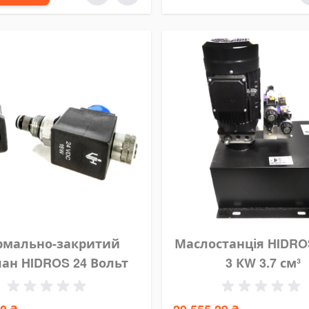
рмально-закритий
Маслостанція HIDRO
ан HIDROS 24 Вольт
3 КW 3.7 см³