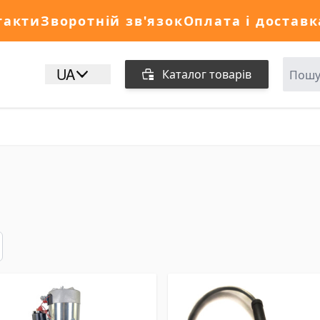
такти
Зворотній зв'язок
Оплата і доставк
UA
Каталог товарів
исок