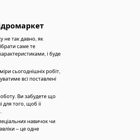
Гідромаркет
 не так давно, як
дібрати саме те
характеристиками, і буде
іри сьогоднішніх робіт,
уватиме всі поставлені
роботу. Ви забудете що
 для того, щоб її
.
 спеціальних навичок чи
авліки – це одне