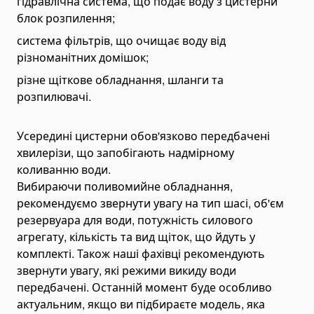
гідравлічна система, що подає воду з цистерни
блок розпилення;
Bending Pipa Manual
система фільтрів, що очищає воду від
Electric Pipe Benders
різноманітних домішок;
Punching and Pressing Tools
різне щіткове обладнання, шланги та
Hydraulic Presses
розпилювачі.
Pneumatic Punching Machines
Hydraulic Punching Tools
Усередині цистерни обов'язково передбачені
Electric Hydraulic Punching Machines
хвилерізи, що запобігають надмірному
коливанню води.
Manual Arbor Presses
Вибираючи поливомийне обладнання,
Expander and Spreader Tools
рекомендуємо звернути увагу на тип шасі, об'єм
Mechanical Flange Spreaders
резервуара для води, потужність силового
Hydraulic Flange Spreaders
агрегату, кількість та вид щіток, що йдуть у
комплекті. Також наші фахівці рекомендують
Pipe Expanders
звернути увагу, які режими викиду води
Баки на тягачі
передбачені. Останній момент буде особливо
Масляні гідравлічні баки
актуальним, якщо ви підбираєте модель, яка