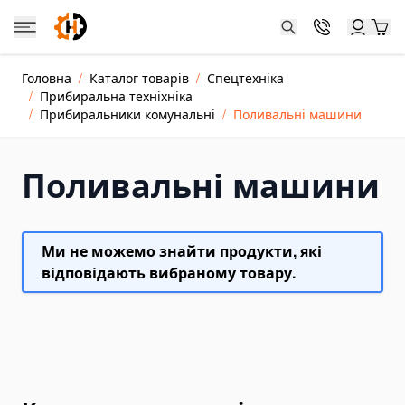
Skip to Content
Catalog
Головна
/
Каталог товарів
/
Спецтехніка
Каталог товарів
/
Прибиральна техніхніка
Jacks and Cylinders
/
Прибиральники комунальні
/
Поливальні машини
Hydraulic Cylinder Jacks
Hydraulic Toe Jacks
Поливальні машини
Farm Jacks
Double-acting Hydraulic Cylinders
Ми не можемо знайти продукти, які
Dongkrak Kereta
відповідають вибраному товару.
Crane Jacks
Power Units and Hand Pumps
Hand Pumps
Electric Hydraulic Pumps
Pneumatic Hydraulic Pumps