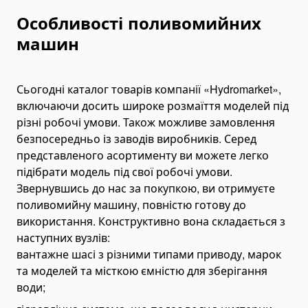
Hose Crimping Tools
Особливості поливомийних
Hydraulic Presses
машин
Cutting Tools
Ratchet Cable Cutters
Сьогодні каталог товарів компанії «Hydromarket»,
Hydraulic Cable Cutters
включаючи досить широке розмаїття моделей під
Battery Cable Cutters
різні робочі умови. Також можливе замовлення
безпосередньо із заводів виробників. Серед
Cable Stripping Tools
представленого асортименту ви можете легко
Rebar Cutting Tools
підібрати модель під свої робочі умови.
Rebar Cutting Machines
Звернувшись до нас за покупкою, ви отримуєте
Rebar Cutting Shears
поливомийну машину, повністю готову до
використання. Конструктивно вона складається з
Wire Rope Cutters
наступних вузлів:
Bending Tools
вантажне шасі з різними типами приводу, марок
Rebar Bending Machines
та моделей та місткою ємністю для зберігання
Busbar Bending Tools
води;
Гідравлічні трубогиби