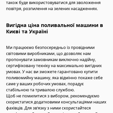
Паливні баки
також буде використовуватися для зволоження
повітря, розпилення на зелених насадженнях.
Комплектуючі для баків
Електрогідравліка
Міні-маслостанції
Вигідна ціна поливальної машини в
Києві та Україні
Електромотори
Комплектуючі для маслостанцій
Ми працюємо безпосередньо із провідними
Alat Angkut Barang
світовими виробниками, що дозволяє нам
Chain Block
пропонувати замовникам виключно надійну,
Lever Block
сертифіковану техніку на максимально вигідних
Ratchet Load Binder
умовах. У нас ви зможете гарантовано купити
поливомийну машину, яка відмінно покаже себе
Lever Load Binder
саме у ваших робочих умовах, порадує
Ratchet Pullers
стабільною та тривалою службою.
Lifting Hooks
Щоб не помилитися з вибором, рекомендуємо
Eye Hooks
скористатися додатковими консультаціями наших
фахівців. Для зв'язку з ними скористайтеся
Lifting Clamps