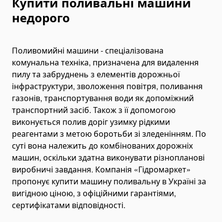
Купити поливальні машини
Mini Power Packs
недорого
Grease Pumps
Hydraulic Oil Coolers
Поливомийні машини - спеціалізована
Hydraulic Hoses and Couplers
комунальна техніка, призначена для видалення
Bearing and Gear Tools
пилу та забруднень з елементів дорожньої
Hydraulic Gear/Bearing Pullers
інфраструктури, зволоження повітря, поливання
газонів, транспортування води як допоміжний
Bearing Heaters
транспортний засіб. Також з її допомогою
Bearing Installation Tools
виконується полив доріг узимку рідкими
Bearings
реагентами з метою боротьби зі зледенінням. По
Ball Bearings
суті вона належить до комбінованих дорожніх
машин, оскільки здатна виконувати різнопланові
Spherical Roller Bearings
виробничі завдання. Компанія «Гідромаркет»
Гідравлічні обтискні інструменти
пропонує купити машину поливальну в Україні за
Manual Cable Crimping Tools
вигідною ціною, з офіційними гарантіями,
Hydraulic Cable Crimping Tools
сертифікатами відповідності.
Battery Cable Crimping Tools