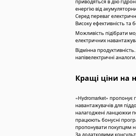
приводяться в дію гідрон
pe Expanders
енергію від акумуляторн
ки на тягачі
Серед переваг електричн
сляні гідравлічні баки
Високу ефективність та б
аливні баки
Можливість підібрати мод
мплектуючі для баків
електричних навантажува
ектрогідравліка
Відмінна продуктивність. 
ні-маслостанції
напівелектричні аналоги
лектромотори
омплектуючі для маслостанцій
Кращі ціни на н
at Angkut Barang
ain Block
«Hydromarket» пропонує п
ver Block
навантажувачів для підд
tchet Load Binder
налагоджені ланцюжки пос
працюють бонусні програм
ver Load Binder
пропонувати покупцям на
tchet Pullers
За додатковими консульт