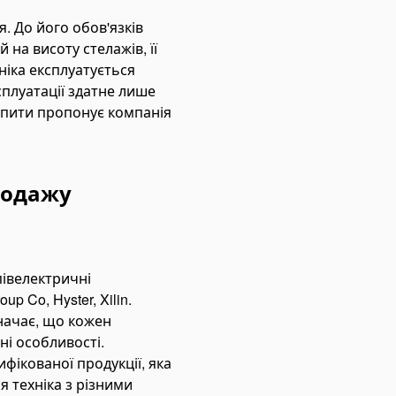
. До його обов'язків
 на висоту стелажів, її
іка експлуатується
плуатації здатне лише
купити пропонує компанія
родажу
півелектричні
p Co, Hyster, Xilin.
начає, що кожен
ні особливості.
фікованої продукції, яка
я техніка з різними