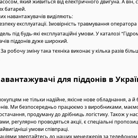
асосом, який живиться від електричного двигуна. А він,
их батарей.
их навантажувачів виділяють:
езпеку експлуатації. Імовірність травмування оператора 
ель під будь-які експлуатаційні умови. У каталозі "Гідро
чів піддонів дуже широкий.
За робочу зміну така техніка виконає у кілька разів біль
.
авантажувачі для піддонів в Украї
окупцям не тільки надійне, якісне нове обладнання, а й 
онів. Ми безпосередньо працюємо з виробниками, маємо
тачання, продуману до дрібниць логістику. Також у нас 
и, регулярно проводяться акції, є спеціальні пропозиці
йвигідніші умови співпраці.
аціями звертайтесь до наших менеджерів за телефоном