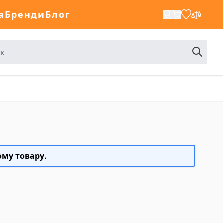
а
Бренди
Блог
ому товару.