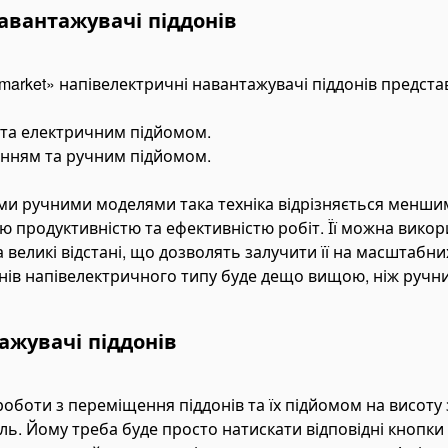
авантажувачі піддонів
omarket» напівелектричні навантажувачі піддонів представ
та електричним підйомом.
нням та ручним підйомом.
ими ручними моделями така техніка відрізняється менш
ю продуктивністю та ефективністю робіт. Її можна викор
великі відстані, що дозволять залучити її на масштабних
нів напівелектричного типу буде дещо вищою, ніж ручни
ажувачі піддонів
оботи з переміщення піддонів та їх підйомом на висоту 
ь. Йому треба буде просто натискати відповідні кнопки 