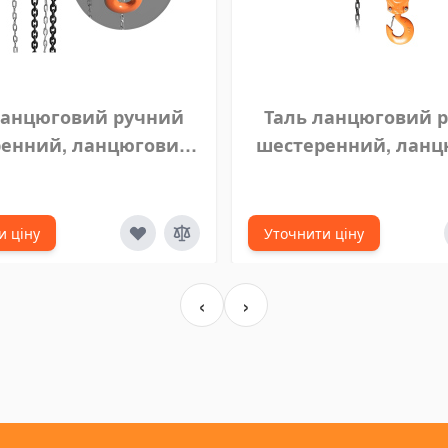
ланцюговий ручний
Таль ланцюговий 
енний, ланцюговий
шестеренний, лан
 VITAL 3 тонни 7 м
блок VITAL 5 тонн
и ціну
Уточнити ціну
‹
›