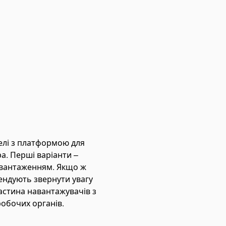
елі з платформою для
а. Перші варіанти –
авантаженням. Якщо ж
ендують звернути увагу
частина навантажувачів з
робочих органів.