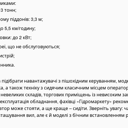
никами:
3 тонн;
му піддонів: 3,3 м;
о 5,5 км/годину;
вки: до 2 кВт;
реї, що не обслуговуються;
стрій;
нника.
 підібрати навантажувачі з пішохідним керуванням, мод
а, а також техніку з сидячим класичним місцем оператор
невеликих складів, торгових приміщень із невисоким з
експлуатація обладнання, фахівці «Гідромаркету» реком
тор може стояти, а ще краще – сидіти. Зверніть увагу: 
ташування вил, але є й моделі з бічним встановленням 