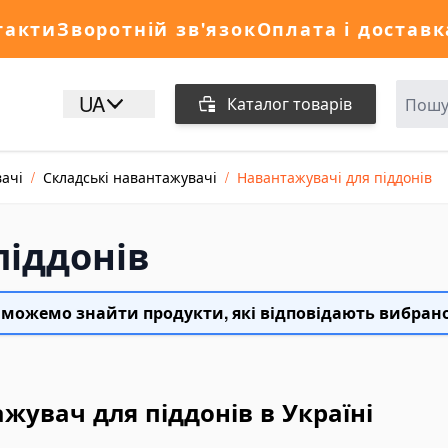
такти
Зворотній зв'язок
Оплата і доставк
UA
Каталог товарів
ачі
/
Складські навантажувачі
/
Навантажувачі для піддонів
піддонів
 можемо знайти продукти, які відповідають вибран
жувач для піддонів в Україні