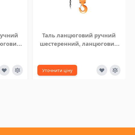
ручний
Таль ланцюговий ручний
цюговий
шестеренний, ланцюговий
 3 м
блок VITAL 5 тонн 7 м
Уточнити ціну