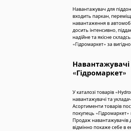
and Pumps
Навантажувач для піддон
ectric Hydraulic Pumps
входить паркан, переміще
eumatic Hydraulic Pumps
навантаження в автомобі
досить інтенсивно, підд
ni Power Packs
надійне та якісне склад
rease Pumps
«Гідромаркет» за вигідно
draulic Oil Coolers
draulic Hoses and Couplers
Навантажувачі 
aring and Gear Tools
«Гідромаркет»
draulic Gear/Bearing Pullers
aring Heaters
У каталозі товарів «Hydr
aring Installation Tools
навантажувачі та укладачі 
arings
Асортименти товарів по
ll Bearings
покупець «Гідромаркет» г
herical Roller Bearings
Продаж навантажувачів д
відмінно покаже себе в е
дравлічні обтискні інструменти