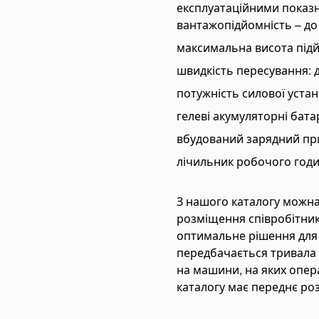
експлуатаційними показ
nual Cable Crimping Tools
вантажопідйомність – до 
draulic Cable Crimping Tools
максимальна висота підйо
ttery Cable Crimping Tools
швидкість пересування: д
se Crimping Tools
потужність силової устано
draulic Presses
гелеві акумуляторні бата
tting Tools
вбудований зарядний при
tchet Cable Cutters
лічильник робочого годи
draulic Cable Cutters
ttery Cable Cutters
З нашого каталогу можна
ble Stripping Tools
розміщення співробітник
bar Cutting Tools
оптимальне рішення для 
bar Cutting Machines
передбачається тривала 
на машини, на яких опера
bar Cutting Shears
каталогу має переднє роз
re Rope Cutters