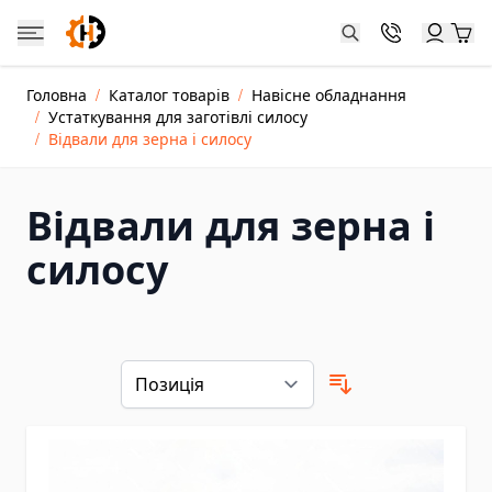
Skip to Content
Catalog
Головна
/
Каталог товарів
/
Навісне обладнання
Каталог товарів
/
Устаткування для заготівлі силосу
Jacks and Cylinders
/
Відвали для зерна і силосу
Hydraulic Cylinder Jacks
Hydraulic Toe Jacks
Відвали для зерна і
Farm Jacks
силосу
Double-acting Hydraulic Cylinders
Dongkrak Kereta
Crane Jacks
Power Units and Hand Pumps
Hand Pumps
Electric Hydraulic Pumps
Pneumatic Hydraulic Pumps