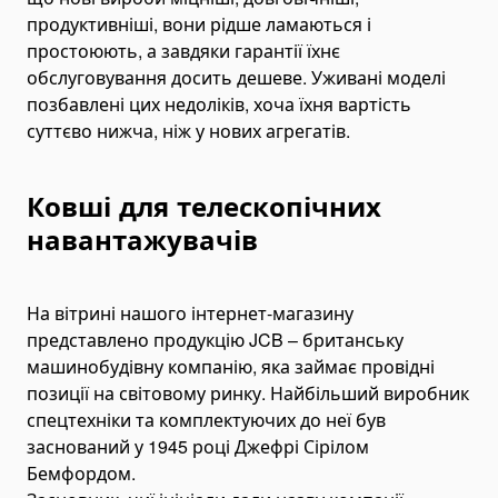
продуктивніші, вони рідше ламаються і
Автоцистерни для води
простоюють, а завдяки гарантії їхнє
Автокрани і маніпулятори
обслуговування досить дешеве. Уживані моделі
Маніпулятори
позбавлені цих недоліків, хоча їхня вартість
Складні крани
суттєво нижча, ніж у нових агрегатів.
Гідравлічні маніпулятори
Телескопічні маніпулятори
Ковші для телескопічних
Автокрани
навантажувачів
Міні-крани
Навантажувачі
На вітрині нашого інтернет-магазину
Фронтальні навантажувачі
представлено продукцію JCB – британську
Складські навантажувачі
машинобудівну компанію, яка займає провідні
Навантажувачі для піддонів
позиції на світовому ринку. Найбільший виробник
Міні-навантажувачі
спецтехніки та комплектуючих до неї був
заснований у 1945 році Джефрі Сірілом
Телескопічні навантажувачі
Бемфордом.
Вилкові навантажувачі