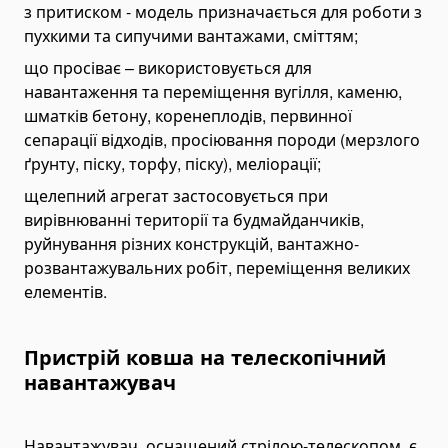
з притиском - модель призначається для роботи з
Відвали для зерна і силосу
пухкими та сипучими вантажами, сміттям;
Сколювач льоду
що просіває – використовується для
Навісні екскаватори
навантаження та переміщення вугілля, каменю,
Экскаваторы Machinery
шматків бетону, коренеплодів, первинної
Екскаватори HYDRAMET
сепарації відходів, просіювання породи (мерзлого
ґрунту, піску, торфу, піску), меліорації;
Косарки
Дискові косарки
щелепний агрегат застосовується при
вирівнюванні території та будмайданчиків,
Роторні косарки
руйнування різних конструкцій, вантажно-
Фасадні платформи
розвантажувальних робіт, переміщення великих
Ротатори
елементів.
Викорчовувачі пнів
Спецтехніка
Пристрій ковша на телескопічний
Сміттєвози
навантажувач
Екскаватори
Колісні екскаватори
Навантажувач, оснащений стрілою-телескопом, є