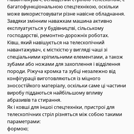
Гусеничні екскаватори
багатофункціональною спецтехнікою, оскільки
може використовувати різне навісне обладнання.
Екскаватори-навантажувачі
Завдяки змінним наважкам машина активно
Міні-екскаватори
експлуатується у будівництві, сільському
Екскаватори-амфібії
господарстві, ремонтно-дорожніх роботах.
Ківш, який навішується на телескопічний
Кар'єрні екскаватори
навантажувач, є місткістю у вигляді чаші зі
Автогрейдери
спеціальними кріпильними елементами, а також
Бульдозери
зубами або ножами для захоплення і відділення
Гусеничні бульдозери
породи. Ріжуча кромка та зубці незалежно від
конфігурації виготовляються із міцного
Колісні бульдозери
зносостійкого матеріалу, оскільки саме ці частини
Прибиральна техніхніка
виробу піддаються найбільшому впливу
Прибиральники комунальні
абразивів та стирання.
Снігоплавильні машини
Як і ковші для іншої спецтехніки, пристрої для
Поливальні машини
телескопічних стріл різняться між собою такими
параметрами:
Підмітально - прибиральні машини
формою;
Підлогомиючі машини