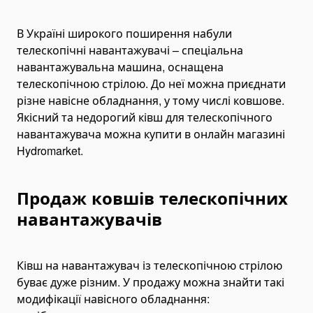
Грейфери
Вібротрамбувальники
В Україні широкого поширення набули
телескопічні навантажувачі – спеціальна
Гідромолоти
навантажувальна машина, оснащена
Гідроножиці і пульверайзери
телескопічною стрілою. До неї можна приєднати
Вібророзпушувачі
різне навісне обладнання, у тому числі ковшове.
Якісний та недорогий ківш для телескопічного
Віброзанурювачі
навантажувача можна купити в онлайн магазині
Основа для віброрейки
Hydromarket.
Подрібнювачі деревини (дереводробилки)
Кріпильні системи
Продаж ковшів телескопічних
Ковші на спецтехніку
навантажувачів
Ковші на екскаватори
Ковші на навантажувачі
Ковші для фронтальних навантажувачів
Ківш на навантажувач із телескопічною стрілою
буває дуже різним. У продажу можна знайти такі
Ковші для телескопічних навантажувачів
модифікації навісного обладнання:
Ковші на міні-навантажувачі