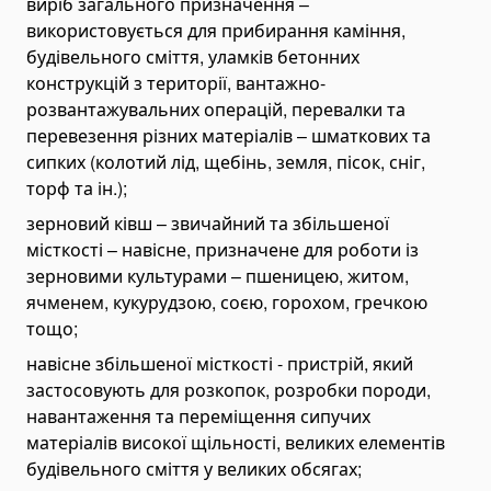
виріб загального призначення –
Зуби, ножі, адаптери
використовується для прибирання каміння,
будівельного сміття, уламків бетонних
Зубці
конструкцій з території, вантажно-
Снігоочисники і відвали для снігу
розвантажувальних операцій, перевалки та
Вирівнюючі профілі
перевезення різних матеріалів – шматкових та
сипких (колотий лід, щебінь, земля, пісок, сніг,
Фрези
торф та ін.);
Розкидачі піску
зерновий ківш – звичайний та збільшеної
Навісні фронтальні навантажувачі
місткості – навісне, призначене для роботи із
Гідравлічні крани і стріли
зерновими культурами – пшеницею, житом,
ячменем, кукурудзою, соєю, горохом, гречкою
Траншеєкопачі
тощо;
Мультиліфти
навісне збільшеної місткості - пристрій, який
Навісні бетонозмішувачі
застосовують для розкопок, розробки породи,
Дискові пили
навантаження та переміщення сипучих
матеріалів високої щільності, великих елементів
Відбійні молотки (копери)
будівельного сміття у великих обсягах;
Устаткування для заготівлі силосу