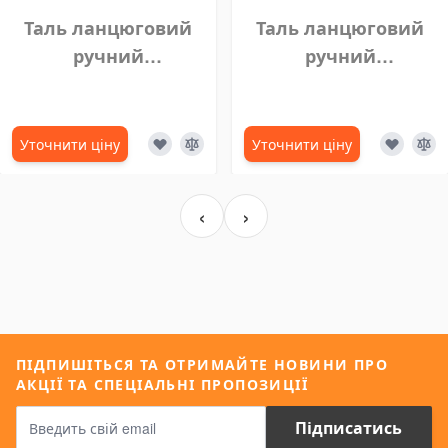
Таль ланцюговий
Таль ланцюговий
ручний
ручний
шестеренний,
шестеренний,
ланцюговий блок
ланцюговий блок
VITAL 1 тонна 10 м
VITAL 3 тонни 7 м
Уточнити ціну
Уточнити ціну
‹
›
ПІДПИШІТЬСЯ ТА ОТРИМАЙТЕ НОВИНИ ПРО
АКЦІЇ ТА СПЕЦІАЛЬНІ ПРОПОЗИЦІЇ
Пошта
Підписатись