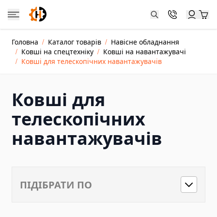
Skip to Content
Catalog
Головна
/
Каталог товарів
/
Навісне обладнання
Каталог товарів
/
Ковші на спецтехніку
/
Ковші на навантажувачі
Jacks and Cylinders
/
Ковші для телескопічних навантажувачів
Hydraulic Cylinder Jacks
Hydraulic Toe Jacks
Ковші для
Farm Jacks
телескопічних
Double-acting Hydraulic Cylinders
навантажувачів
Dongkrak Kereta
Crane Jacks
Power Units and Hand Pumps
Hand Pumps
ПІДІБРАТИ ПО
Electric Hydraulic Pumps
Pneumatic Hydraulic Pumps