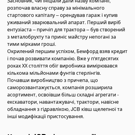
Засновник, чиї ініціали дали назву компанії,
Евакуатори і автовози
розпочав власну справу за мінімального
стартового капіталу – орендував гараж і купив
Пожежна техніка
уживаний зварювальний апарат. Перший виріб
Пожежні машини
ентузіаста – причіп для трактора – був створений
Кар'єрна техніка
з металобрухту та приніс майстру непогані за
Підйомне обладнання
тими мірками гроші.
Телескопічні підйомники
Окрилений першим успіхом, Бемфорд взяв кредит
і почав розвивати компанію. Вже у п'ятдесятих
Щоглові підйомники
роках ХХ століття обіг виробника вимірювався
Колінчасті підйомники
кількома мільйонами фунтів стерлінгів.
Ножичні підйомники
Почавши виробництво з причепа, що
саморозвантажується, компанія розширила
Паркувальні підйомники
асортимент, освоївши більш складні агрегати -
Переобладнання самоскидів, тягачів, спецтехніки
екскаватори, навантажувачі, трактори, навісне
Аппарелі
обладнання з гідравлікою, JCB ківш щелепної та
Земснаряди
інші модифікації пристосування.
Дорожньо-будівельна спецтехніка
Автобетононасоси