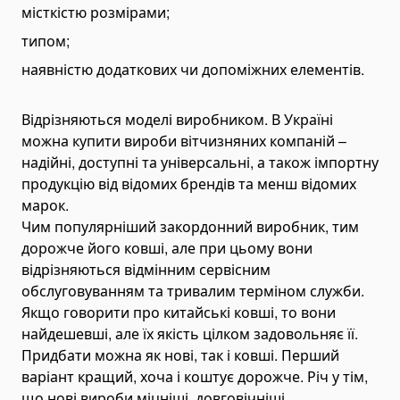
місткістю розмірами;
Розкидачі піску причіпні
типом;
Подрібнювачі деревини (дереворобарки)
наявністю додаткових чи допоміжних елементів.
Щепорізи
Бурова техніка
Відрізняються моделі виробником. В Україні
Автовишки і підйомники
можна купити вироби вітчизняних компаній –
Самоскиди, вантажівки і тягачі
надійні, доступні та універсальні, а також імпортну
Самоскиди
продукцію від відомих брендів та менш відомих
Міні-самоскиди
марок.
Чим популярніший закордонний виробник, тим
Тягачі
дорожче його ковші, але при цьому вони
Шасі
відрізняються відмінним сервісним
Автобетонозмішувачі
обслуговуванням та тривалим терміном служби.
Якщо говорити про китайські ковші, то вони
Автоцистерни
найдешевші, але їх якість цілком задовольняє її.
Автоцистерни для газу
Придбати можна як нові, так і ковші. Перший
Автоцистерни для палива
варіант кращий, хоча і коштує дорожче. Річ у тім,
Автоцистерни для нафтопродуктів
що нові вироби міцніші, довговічніші,