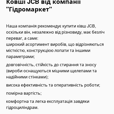
Ковші JCB від компанії
Асфальтоукладачі та дорожні катки
"Гідромаркет"
Торкрет установки
Асфальтобетонна продукція
Наша компанія рекомендує купити ківш JCB,
Асфальт
оскільки він, незалежно від різновиду, має безліч
Будівництво доріг
переваг, а саме:
широкий асортимент виробів, що відрізняються
Віброплити
місткістю, конструкцією лопати та іншими
Дорожні фрези
параметрами;
Шини для спецтехніки
довговічність, стійкість до стирання та зносу
Переоборудование самосвалов
(вироби оснащуються міцними щелепами та
надійними стінками);
Інше
Генератори
висока ефективність та оперативність роботи;
Палебійне обладнання
помірна вартість;
Палебійні копери
комфортна та легка експлуатація завдяки
Палевдавлюючі установки
гідроциліндрам.
Устаткування для різання паль