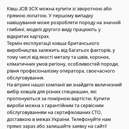
Ківш JCB 3CX можна купити зі зворотною або
Дизель-молоти
прямою лопатою. У першому випадку
Машини для забивання свай
навішування може розробляти породу на значній
Промислові роботи
глибині, моделі другого виду працюють у
Б/у промислові роботи
відкритих кар'єрах.
Термін експлуатації ковша британського
Утилізатори і інсинератори
виробництва залежить від багатьох факторів, у
Агломераційні машини
тому числі від якості металу та швів, коронок,
Екструдери
кліматичних умов регіону, особливостей породи,
Пресове устаткування і прес-перфоратори
рівня професіоналізму оператора, своєчасного
Вібропреси
обслуговування.
На вітрині нашої компанії ви знайдете величезний
Пневматичні преси
вибір ковшів для різних спецмашин, які
Складське обладнання
пропонуються за помірною вартістю. Купити
Штабелери
вироби можна з гарантійним та сервісним
Гідравлічні штабелери
обслуговуванням на сертифікованих СТО,
Ручні штабелери
доставкою в межах України. Телефонуйте нам
прямо зараз або залишайте заявку на сайті!
Візки складські