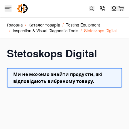
Skip to Content
Catalog
Головна
/
Каталог товарів
/
Testing Equipment
Каталог товарів
/
Inspection & Visual Diagnostic Tools
/
Stetoskops Digital
Jacks and Cylinders
Hydraulic Cylinder Jacks
Stetoskops Digital
Hydraulic Toe Jacks
Farm Jacks
Double-acting Hydraulic Cylinders
Ми не можемо знайти продукти, які
Dongkrak Kereta
відповідають вибраному товару.
Crane Jacks
Power Units and Hand Pumps
Hand Pumps
Electric Hydraulic Pumps
Pneumatic Hydraulic Pumps