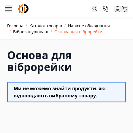
Skip to Content
Catalog
Головна
/
Каталог товарів
/
Навісне обладнання
Каталог товарів
/
Віброзанурювачі
/
Основа для віброрейки
Jacks and Cylinders
Hydraulic Cylinder Jacks
Основа для
Hydraulic Toe Jacks
віброрейки
Farm Jacks
Double-acting Hydraulic Cylinders
Dongkrak Kereta
Ми не можемо знайти продукти, які
Crane Jacks
відповідають вибраному товару.
Power Units and Hand Pumps
Hand Pumps
Electric Hydraulic Pumps
Pneumatic Hydraulic Pumps