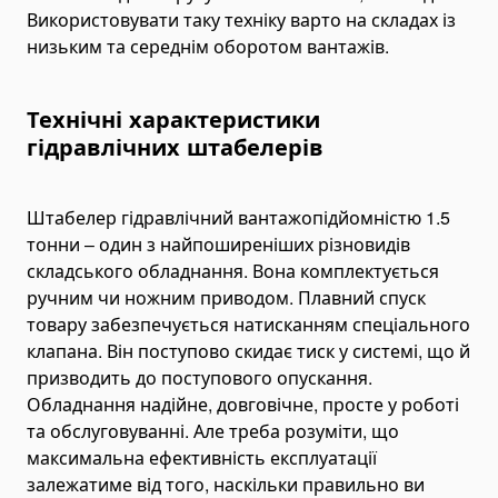
Pallet Clamps
Використовувати таку техніку варто на складах із
низьким та середнім оборотом вантажів.
Lift Tables
Skid Rollers
Технічні характеристики
Lifting Crowbars
гідравлічних штабелерів
Hoist Trolley
Geared Trolley
Штабелер гідравлічний вантажопідйомністю 1.5
Electric Hoist Trolley
тонни – один з найпоширеніших різновидів
Automotive Tools and Equipment
складського обладнання. Вона комплектується
Body Repair Tools
ручним чи ножним приводом. Плавний спуск
Transmission Repair Tools
товару забезпечується натисканням спеціального
клапана. Він поступово скидає тиск у системі, що й
Suspension Repair Tools
призводить до поступового опускання.
Spring Compressors and Strut Tools
Обладнання надійне, довговічне, просте у роботі
Tire Maintenance Tools
та обслуговуванні. Але треба розуміти, що
максимальна ефективність експлуатації
Cooling System Tools
залежатиме від того, наскільки правильно ви
Motorcycle Lift Jacks