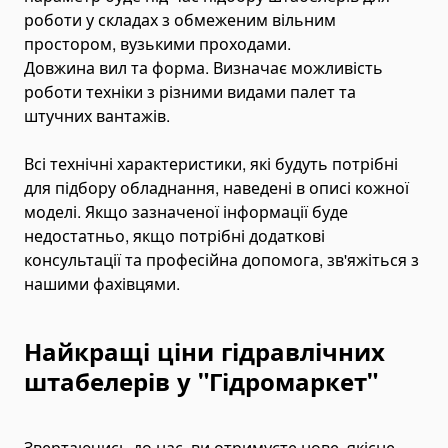
Пластинчаті насоси
роботи у складах з обмеженим вільним
Variable Vane Pumps
простором, вузькими проходами.
Yuken Vane Pumps
Довжина вил та форма. Визначає можливість
роботи техніки з різними видами палет та
Запчастини для гідравлічних насосів
штучних вантажів.
Pompa Hidrolik Excavator
Pompa Hidrolik Loader
Всі технічні характеристики, які будуть потрібні
для підбору обладнання, наведені в описі кожної
Коробки відбору потужності
моделі. Якщо зазначеної інформації буде
Гідророзподільники
недостатньо, якщо потрібні додаткові
Моноблочні гідророзподільники
консультації та професійна допомога, зв'яжіться з
Гідророзподільники для самоскидів
нашими фахівцями.
Гідравлічні клапани
Деталі для гідророзподільників
Найкращі ціни гідравлічних
Angle Seat Valves
штабелерів у "Гідромаркет"
Solenoid Valves
Solenoid Valves
Звертаючись до нас, ви отримуєте нове, якісне,