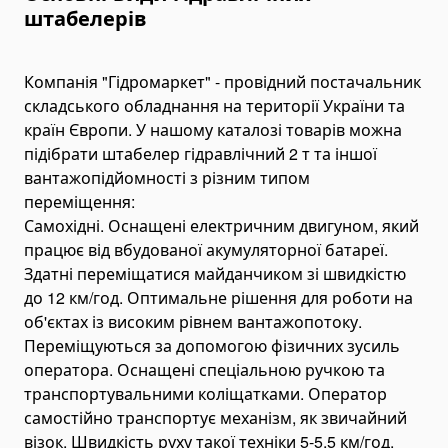
Паливні баки
штабелерів
Комплектуючі для баків
Електрогідравліка
Компанія "Гідромаркет" - провідний постачальник
Міні-маслостанції
складського обладнання на території України та
Електромотори
країн Європи. У нашому каталозі товарів можна
підібрати штабелер гідравлічний 2 т та іншої
Комплектуючі для маслостанцій
вантажопідйомності з різним типом
Alat Angkut Barang
переміщення:
Chain Block
Самохідні. Оснащені електричним двигуном, який
Lever Block
працює від вбудованої акумуляторної батареї.
Здатні переміщатися майданчиком зі швидкістю
Ratchet Load Binder
до 12 км/год. Оптимальне рішення для роботи на
Lever Load Binder
об'єктах із високим рівнем вантажопотоку.
Ratchet Pullers
Переміщуються за допомогою фізичних зусиль
оператора. Оснащені спеціальною ручкою та
Lifting Hooks
транспортувальними коліщатками. Оператор
Eye Hooks
самостійно транспортує механізм, як звичайний
Lifting Clamps
візок. Швидкість руху такої техніки 5-5,5 км/год.