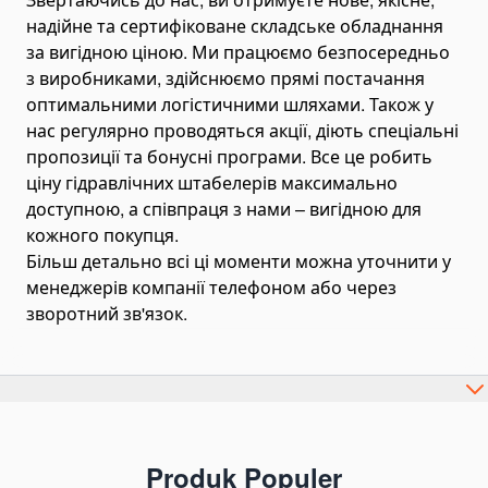
Вали відбору потужності
надійне та сертифіковане складське обладнання
Гідромотори
за вигідною ціною. Ми працюємо безпосередньо
Vane Motor
з виробниками, здійснюємо прямі постачання
оптимальними логістичними шляхами. Також у
Масло гідравлічне
нас регулярно проводяться акції, діють спеціальні
Редуктори на трактори
пропозиції та бонусні програми. Все це робить
Запчастини гідравліки і гідрообладнання
ціну гідравлічних штабелерів максимально
Адаптери гідравлічні
доступною, а співпраця з нами – вигідною для
кожного покупця.
Рукави та шланги
Більш детально всі ці моменти можна уточнити у
Підшипники
менеджерів компанії телефоном або через
Швидкознімні муфти
зворотний зв'язок.
Комплектуючі для коробок відбору потужності
Гідравлічне рульове управління
Дзвони для гідронасосів OMT
Комплектуючі для РВТ
Produk Populer
Комплектуючі для шлангів НТ