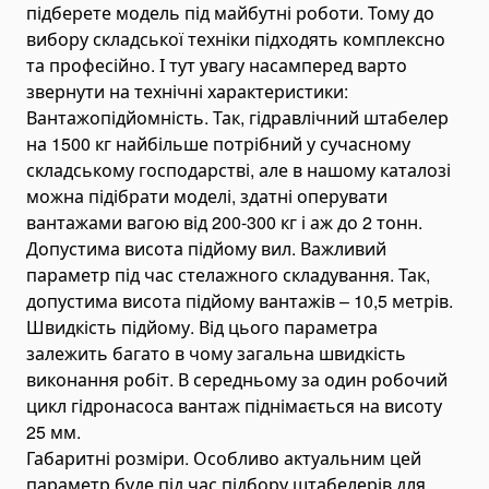
підберете модель під майбутні роботи. Тому до
Grinding & Polishing Tools
вибору складської техніки підходять комплексно
та професійно. І тут увагу насамперед варто
Machinery Shim Sets
звернути на технічні характеристики:
Гідравліка
Вантажопідйомність. Так, гідравлічний штабелер
Комплекти гідравліки
на 1500 кг найбільше потрібний у сучасному
Гідроциліндри
складському господарстві, але в нашому каталозі
Гідроциліндри підйому кузова
можна підібрати моделі, здатні оперувати
вантажами вагою від 200-300 кг і аж до 2 тонн.
Комплектуючі для гідроциліндрів
Допустима висота підйому вил. Важливий
Гідронасоси
параметр під час стелажного складування. Так,
Шестеренні насоси
допустима висота підйому вантажів – 10,5 метрів.
Аксіально-поршневі насоси
Швидкість підйому. Від цього параметра
залежить багато в чому загальна швидкість
Поршневі насоси
виконання робіт. В середньому за один робочий
Насоси-дозатори
цикл гідронасоса вантаж піднімається на висоту
Насоси для спецтехніки
25 мм.
Габаритні розміри. Особливо актуальним цей
Ручні гідронасоси
параметр буде під час підбору штабелерів для