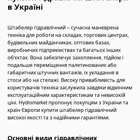
в Україні
Bending Pipa Manual
Electric Pipe Benders
Штабелер гідравлічний – сучасна маневрена
Punching and Pressing Tools
техніка для роботи на складах, торгових центрах,
Hydraulic Presses
будівельних майданчиках, оптових базах,
Pneumatic Punching Machines
виробничих підприємствах та багатьох інших
Hydraulic Punching Tools
об'єктах. Вона забезпечує захоплення, підйом і
подальше переміщення палетинованих або
Electric Hydraulic Punching Machines
габаритних штучних вантажів, їх укладання в
Manual Arbor Presses
стоси або на стелажі. Високу привабливість для
Expander and Spreader Tools
користувачів техніка заслужила завдяки відмінним
Mechanical Flange Spreaders
експлуатаційним характеристикам та невисокій
ціні. Hydromarket пропонує покупцям з України та
Hydraulic Flange Spreaders
країн Європи купити штабелер гідравлічний
Pipe Expanders
високої якості та з надійними гарантіями.
Баки на тягачі
Масляні гідравлічні баки
Основні види гідравлічних