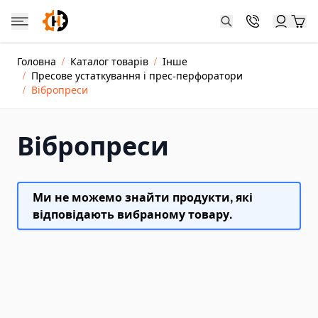
Skip to Content
Catalog
Головна
/
Каталог товарів
/
Інше
Каталог товарів
/
Пресове устаткування і прес-перфоратори
Jacks and Cylinders
/
Вібропреси
Hydraulic Cylinder Jacks
Hydraulic Toe Jacks
Вібропреси
Farm Jacks
Double-acting Hydraulic Cylinders
Ми не можемо знайти продукти, які
Dongkrak Kereta
відповідають вибраному товару.
Crane Jacks
Power Units and Hand Pumps
Hand Pumps
Electric Hydraulic Pumps
Pneumatic Hydraulic Pumps