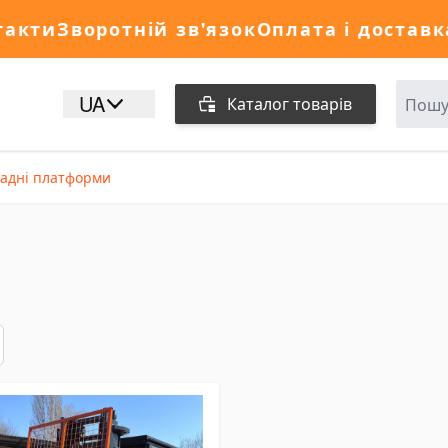
такти
Зворотній зв'язок
Оплата і доставк
UA
Каталог товарів
адні платформи
исок