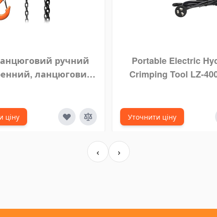
ланцюговий ручний
Portable Electric Hy
енний, ланцюговий
Crimping Tool LZ-40
VITAL 2 тонни 10 м
mm), Tang Crimping, 
Crimping Tool, Pres
Listrik
и ціну
Уточнити ціну
‹
›