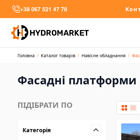
Skip to Content
+38 067 521 47 78
Кон
talog
Головна
/
Каталог товарів
/
Навісне обладнання
/
Фас
талог товарів
cks and Cylinders
Фасадні платформи
draulic Cylinder Jacks
draulic Toe Jacks
rm Jacks
ПІДІБРАТИ ПО
uble-acting Hydraulic Cylinders
Таблиця
Сп
ngkrak Kereta
ane Jacks
Категорія
wer Units and Hand Pumps