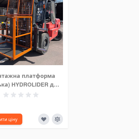
нтажна платформа
ька) HYDROLIDER для
вого навантажувача
ити ціну