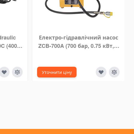
draulic
Електро-гідравлічний насос
0C (400
ZCB-700A (700 бар, 0.75 кВт, 7
Plug-in
л)
s Skun
Уточнити ціну