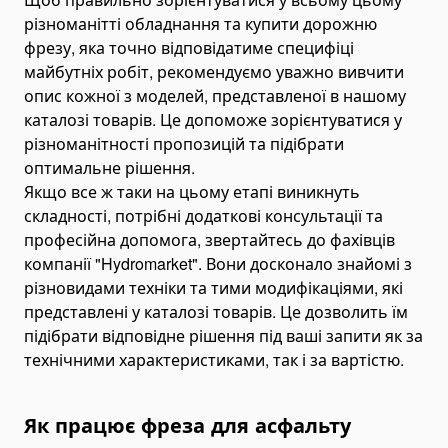
Вали відбору потужності
різноманітті обладнання та купити дорожню
Гідромотори
фрезу, яка точно відповідатиме специфіці
Vane Motor
майбутніх робіт, рекомендуємо уважно вивчити
опис кожної з моделей, представленої в нашому
Масло гідравлічне
каталозі товарів. Це допоможе зорієнтуватися у
Редуктори на трактори
різноманітності пропозицій та підібрати
Запчастини гідравліки і гідрообладнання
оптимальне рішення.
Адаптери гідравлічні
Якщо все ж таки на цьому етапі виникнуть
складності, потрібні додаткові консультації та
Рукави та шланги
професійна допомога, звертайтесь до фахівців
Підшипники
компанії "Hydromarket". Вони досконало знайомі з
Швидкознімні муфти
різновидами техніки та тими модифікаціями, які
представлені у каталозі товарів. Це дозволить їм
Комплектуючі для коробок відбору потужності
підібрати відповідне рішення під ваші запити як за
Гідравлічне рульове управління
технічними характеристиками, так і за вартістю.
Дзвони для гідронасосів OMT
Комплектуючі для РВТ
Як працює фреза для асфальту
Комплектуючі для шлангів НТ