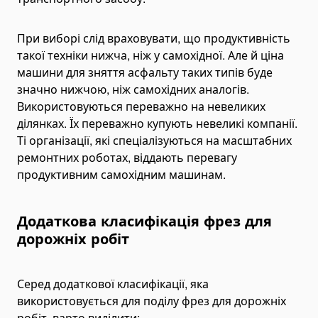
Grinding & Polishing Tools
При виборі слід враховувати, що продуктивність
Machinery Shim Sets
такої техніки нижча, ніж у самохідної. Але й ціна
Гідравліка
машини для зняття асфальту таких типів буде
Комплекти гідравліки
значно нижчою, ніж самохідних аналогів.
Використовуються переважно на невеликих
Гідроциліндри
ділянках. Їх переважно купують невеликі компанії.
Гідроциліндри підйому кузова
Ті організації, які спеціалізуються на масштабних
Комплектуючі для гідроциліндрів
ремонтних роботах, віддають перевагу
Гідронасоси
продуктивним самохідним машинам.
Шестеренні насоси
Аксіально-поршневі насоси
Додаткова класифікація фрез для
Поршневі насоси
дорожніх робіт
Насоси-дозатори
Насоси для спецтехніки
Серед додаткової класифікації, яка
Ручні гідронасоси
використовується для поділу фрез для дорожніх
робіт, варто виділити: