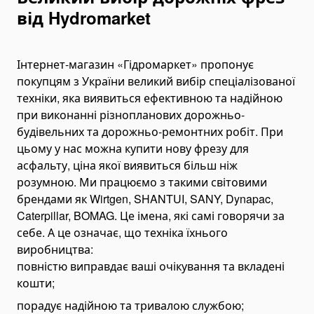
від Hydromarket
Hose Crimping Tools
Hydraulic Presses
Cutting Tools
Інтернет-магазин «Гідромаркет» пропонує
Ratchet Cable Cutters
покупцям з України великий вибір спеціалізованої
техніки, яка виявиться ефективною та надійною
Hydraulic Cable Cutters
при виконанні різнопланових дорожньо-
Battery Cable Cutters
будівельних та дорожньо-ремонтних робіт. При
Cable Stripping Tools
цьому у нас можна купити нову фрезу для
асфальту, ціна якої виявиться більш ніж
Rebar Cutting Tools
розумною. Ми працюємо з такими світовими
Rebar Cutting Machines
брендами як Wirtgen, SHANTUI, SANY, Dynapac,
Rebar Cutting Shears
Caterpillar, BOMAG. Це імена, які самі говорячи за
Wire Rope Cutters
себе. А це означає, що техніка їхнього
виробництва:
Bending Tools
повністю виправдає ваші очікування та вкладені
Rebar Bending Machines
кошти;
Busbar Bending Tools
порадує надійною та тривалою службою;
Гідравлічні трубогиби