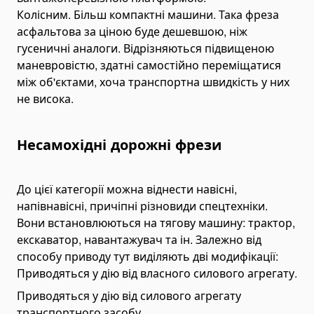
Pallet Clamps
Колісним. Більш компактні машини. Така фреза
асфальтова за ціною буде дешевшою, ніж
Lift Tables
гусеничні аналоги. Відрізняються підвищеною
Skid Rollers
маневровістю, здатні самостійно переміщатися
Lifting Crowbars
між об'єктами, хоча транспортна швидкість у них
не висока.
Hoist Trolley
Geared Trolley
Electric Hoist Trolley
Несамохідні дорожні фрези
Automotive Tools and Equipment
Body Repair Tools
До цієї категорії можна віднести навісні,
Transmission Repair Tools
напівнавісні, причіпні різновиди спецтехніки.
Вони встановлюються на тягову машину: трактор,
Suspension Repair Tools
екскаватор, навантажувач та ін. Залежно від
Spring Compressors and Strut Tools
способу приводу тут виділяють дві модифікації:
Tire Maintenance Tools
Приводяться у дію від власного силового агрегату.
Cooling System Tools
Приводяться у дію від силового агрегату
транспортного засобу.
Motorcycle Lift Jacks