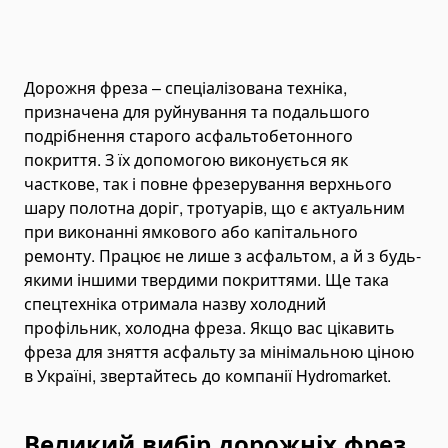
Mini Power Packs
Grease Pumps
Hydraulic Oil Coolers
Дорожня фреза – спеціалізована техніка,
Hydraulic Hoses and Couplers
призначена для руйнування та подальшого
подрібнення старого асфальтобетонного
Bearing and Gear Tools
покриття. З їх допомогою виконується як
Hydraulic Gear/Bearing Pullers
часткове, так і повне фрезерування верхнього
Bearing Heaters
шару полотна доріг, тротуарів, що є актуальним
Bearing Installation Tools
при виконанні ямкового або капітального
ремонту. Працює не лише з асфальтом, а й з будь-
Bearings
якими іншими твердими покриттями. Ще така
Ball Bearings
спецтехніка отримала назву холодний
Spherical Roller Bearings
профільник, холодна фреза. Якщо вас цікавить
Гідравлічні обтискні інструменти
фреза для зняття асфальту за мінімальною ціною
Manual Cable Crimping Tools
в Україні, звертайтесь до компанії Hydromarket.
Hydraulic Cable Crimping Tools
Великий вибір дорожніх фрез
Battery Cable Crimping Tools