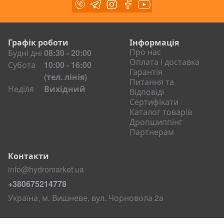
Viber
Telegram
Instagram
Facebook
Youtube
Відвали для зерна і силосу
Сколювач льоду
Навісні екскаватори
Графік роботи
Інформація
Экскаваторы Machinery
Про нас
Будні дні
08:30 - 20:00
Оплата і доставка
Субота
10:00 - 16:00
Екскаватори HYDRAMET
Гарантія
(тел. лінія)
Питання та
Косарки
Неділя
Вихідний
Відповіді
Дискові косарки
Сертифікати
Роторні косарки
Каталог товарів
Дропшиппінг
Фасадні платформи
Партнерам
Ротатори
Контакти
Викорчовувачі пнів
info@hydromarket.ua
Спецтехніка
+380675214778
Сміттєвози
Україна, м. Вишневе, вул. Чорновола 2а
Екскаватори
Колісні екскаватори