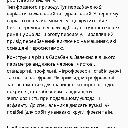
Пластинчаті насоси
Тип фрезного приводу. Тут передбачено 2
Variable Vane Pumps
варіанти: механічний та гідравлічний. У першому
Yuken Vane Pumps
варіанті передача моменту, що крутить, йде
Запчастини для гідравлічних насосів
безпосередньо від валу відбору потужності через
ремінну або ланцюгову передачу. Гідравлічний
Pompa Hidrolik Excavator
привід передбачений виключно на машинах, які
Pompa Hidrolik Loader
оснащені гідросистемою.
Коробки відбору потужності
Конструкція різців барабанів. Залежно від цього
Гідророзподільники
параметра виділяють чернові, чистові,
Моноблочні гідророзподільники
стандартні, профільні, мікрофрезерні, стабілізуючі
та спеціальні фрези. Як приклад, мікрофрезерні
Гідророзподільники для самоскидів
застосовуються для підвищення шорсткості дна
Гідравлічні клапани
покриття, що забезпечить підвищену
Деталі для гідророзподільників
зчіплюваність при подальшому укладанні
асфальту. До спеціальних відносять вузькі, V-
Angle Seat Valves
подібні (для робіт у канавах), круглі фрези та ін.
Solenoid Valves
Solenoid Valves
Щоб правильно зорієнтуватися у всьому цьому