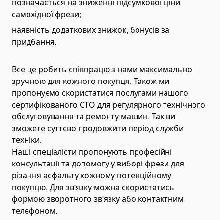
позначається на зниженні підсумкової ціни
Бортові напівпричепи та причепи
самохідної фрези;
Напівпричепи-цистерни
наявність додаткових знижок, бонусів за
Лісозаготівельні причепи
придбання.
Автомобільні причепи
Низькорамні трали
Все це робить співпрацю з нами максимально
зручною для кожного покупця. Також ми
Напівпричепи-цементовози
пропонуємо скористатися послугами нашого
Комплектуючі для причепів
сертифікованого СТО для регулярного технічного
Навісне обладнання
обслуговування та ремонту машин. Так ви
Щітки комунальні
зможете суттєво продовжити період служби
Підмітальні комунальні щітки
техніки.
Наші спеціалісти пропонують професійні
Щетина для комунальних щіток
консультації та допомогу у виборі фрези для
Бурові установки
різання асфальту кожному потенційному
Вила і захвати
покупцю. Для зв'язку можна скористатись
Захвати для лісу
формою зворотного зв'язку або контактним
телефоном.
Гідробури і гідрообертачі