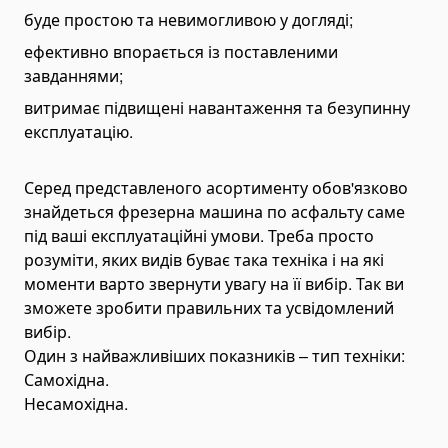
буде простою та невимогливою у догляді;
Bending Pipa Manual
ефективно впорається із поставленими
Electric Pipe Benders
завданнями;
Punching and Pressing Tools
витримає підвищені навантаження та безупинну
Hydraulic Presses
експлуатацію.
Pneumatic Punching Machines
Hydraulic Punching Tools
Серед представленого асортименту обов'язково
знайдеться фрезерна машина по асфальту саме
Electric Hydraulic Punching Machines
під ваші експлуатаційні умови. Треба просто
Manual Arbor Presses
розуміти, яких видів буває така техніка і на які
Expander and Spreader Tools
моменти варто звернути увагу на її вибір. Так ви
Mechanical Flange Spreaders
зможете зробити правильних та усвідомлений
вибір.
Hydraulic Flange Spreaders
Один з найважливіших показників – тип техніки:
Pipe Expanders
Самохідна.
Баки на тягачі
Несамохідна.
Масляні гідравлічні баки