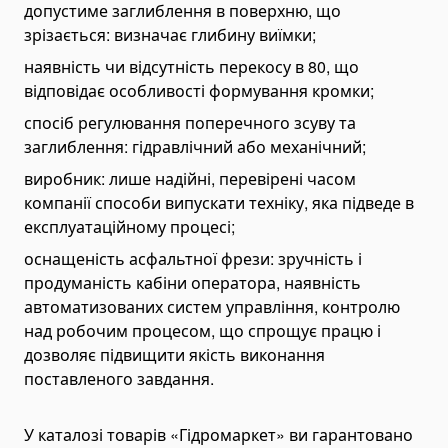
допустиме заглиблення в поверхню, що
Injector & Nozzle Testers
зрізається: визначає глибину виїмки;
Water Pressure Test Pumps
наявність чи відсутність перекосу в 80, що
Nitrogen Pressure Test Kits
відповідає особливості формування кромки;
Hydraulic Pressure Test Kits
спосіб регулювання поперечного зсуву та
Pneumatic Test Pumps
заглиблення: гідравлічний або механічний;
Temperature Measurement Tools
виробник: лише надійні, перевірені часом
Infrared Laser Thermometer
компанії способи випускати техніку, яка підведе в
експлуатаційному процесі;
Inspection & Visual Diagnostic Tools
Digital Tachometers
оснащеність асфальтної фрези: зручність і
продуманість кабіни оператора, наявність
Borescopes
автоматизованих систем управління, контролю
Stroboscopes
над робочим процесом, що спрощує працю і
Vibration Meters
дозволяє підвищити якість виконання
поставленого завдання.
Stetoskops Digital
Hardness Testers
У каталозі товарів «Гідромаркет» ви гарантовано
Устаткування для вантажних автомобілів