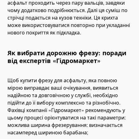
асфальт проходить через пару вальців, завдяки
Metalworking Machines
чому додатково подрібнюється. Далі ця суміш по
стрічці подається на кузов техніки. Ця крихта
Welding Equipment
може використовуватися повторно при укладанні
Door & Gate Automation
нового покриття як підкладка.
Alat Packing
Mesin Label
Як вибрати дорожню фрезу: поради
Gear Reducers
від експертів «Гідромаркет»
Power & Workshop Tools
Torque Wrench Kunci Torsi
Щоб купити фрезу для асфальту, яка повною
Pneumatic Jack Hammers
мірою виправдає ваші очікування, виявиться
надійною та довговічною у службі, необхідно
Pneumatic Impact Wrenches
підійти до її вибору комплексно та різнобічно.
Electric Jack Hammers
Фахівці компанії «Гідромаркет» рекомендують у
Multi-Tool Sets
цьому процесі орієнтуватися на такі параметри:
можлива ширина фрезерування: визначається
Hydraulic Nut Splitters
насамперед шириною барабана;
Testing Equipment