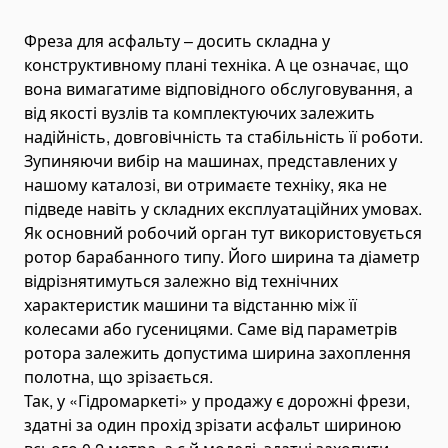
Комплектуючі для валів відбору потужності
Фреза для асфальту – досить складна у
Hydraulic filters
конструктивному плані техніка. А це означає, що
вона вимагатиме відповідного обслуговування, а
Пневматика
від якості вузлів та комплектуючих залежить
Пневматичне керування
надійність, довговічність та стабільність її роботи.
Пневматичні комплектуючі
Зупиняючи вибір на машинах, представлених у
Лебідки
нашому каталозі, ви отримаєте техніку, яка не
Лебідки гідравлічні
підведе навіть у складних експлуатаційних умовах.
Як основний робочий орган тут використовується
Ручні лебідки
ротор барабанного типу. Його ширина та діаметр
Електричні лебідки
відрізнятимуться залежно від технічних
Тягові лебідки
характеристик машини та відстанню між її
колесами або гусеницями. Саме від параметрів
Лебідки для квадроциклів
ротора залежить допустима ширина захоплення
Черв'якові лебідки
полотна, що зрізається.
Якірні лебідки
Так, у «Гідромаркеті» у продажу є дорожні фрези,
здатні за один прохід зрізати асфальт шириною
Бензинові лебідки