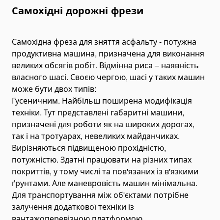
Паливні баки
Самохідні дорожні фрези
Комплектуючі для баків
Електрогідравліка
Самохідна фреза для зняття асфальту - потужна
Міні-маслостанції
продуктивна машина, призначена для виконання
Електромотори
великих обсягів робіт. Відмінна риса – наявність
власного шасі. Своєю чергою, шасі у таких машин
Комплектуючі для маслостанцій
може бути двох типів:
Alat Angkut Barang
Гусеничним. Найбільш поширена модифікація
Chain Block
техніки. Тут представлені габаритні машини,
Lever Block
призначені для роботи як на широких дорогах,
так і на тротуарах, невеликих майданчиках.
Ratchet Load Binder
Вирізняються підвищеною прохідністю,
Lever Load Binder
потужністю. Здатні працювати на різних типах
Ratchet Pullers
покриттів, у тому числі та пов'язаних із в'язкими
ґрунтами. Але маневровість машин мінімальна.
Lifting Hooks
Для транспортування між об'єктами потрібне
Eye Hooks
залучення додаткової техніки із
Lifting Clamps
вантажоперевізною платформою.