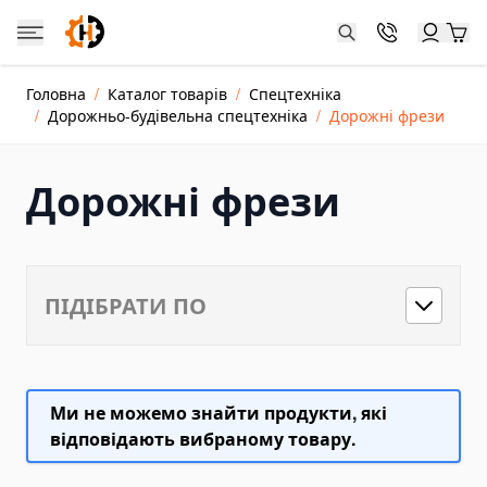
Skip to Content
Catalog
Головна
/
Каталог товарів
/
Спецтехніка
Каталог товарів
/
Дорожньо-будівельна спецтехніка
/
Дорожні фрези
Jacks and Cylinders
Hydraulic Cylinder Jacks
Дорожні фрези
Hydraulic Toe Jacks
Farm Jacks
Double-acting Hydraulic Cylinders
ПІДІБРАТИ ПО
Dongkrak Kereta
Crane Jacks
Power Units and Hand Pumps
Hand Pumps
Ми не можемо знайти продукти, які
Electric Hydraulic Pumps
відповідають вибраному товару.
Pneumatic Hydraulic Pumps