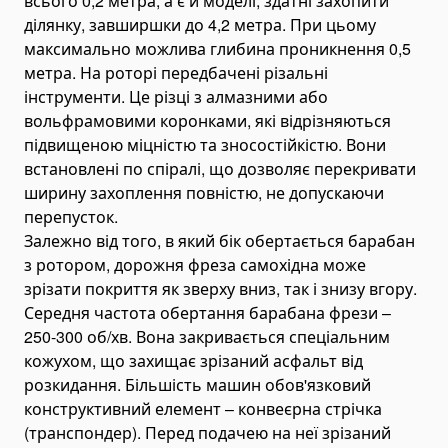
всього 0,2 метра, а є й моделі, здатні захопити
Лебідки пневматичні
ділянку, завширшки до 4,2 метра. При цьому
Тельфери електричні
максимально можлива глибина проникнення 0,5
метра. На роторі передбачені різальні
Портативні лебідки
інструменти. Це різці з алмазними або
Комплектуючі для лебідок
вольфрамовими коронками, які відрізняються
Установка лебідок
підвищеною міцністю та зносостійкістю. Вони
встановлені по спіралі, що дозволяє перекривати
Hydraulic Winch
ширину захоплення повністю, не допускаючи
Mooring Winches
перепусток.
Capstan Winches
Залежно від того, в який бік обертається барабан
Windlass Kapal
з ротором, дорожня фреза самохідна може
зрізати покриття як зверху вниз, так і знизу вгору.
Hand Winches
Середня частота обертання барабана фрези –
Air Winches
250-300 об/хв. Вона закривається спеціальним
Industrial Automation
кожухом, що захищає зрізаний асфальт від
Filling & Dosing Machines
розкидання. Більшість машин обов'язковий
конструктивний елемент – конвеєрна стрічка
CNC Machines & Routers
(транспондер). Перед подачею на неї зрізаний
Laser Engraving & Marking Machines