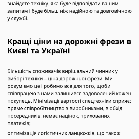
знайдете техніку, яка буде відповідати вашим
Гідроборти
запитам і буде більш ніж надійною та довговічною
Запчастини та комплектуючі для гідробортів
у службі.
Пневматичні підвіски
Сідлово-зчіпні пристрої
Кращі ціни на дорожні фрези в
Тягово-зчіпні пристрої
Києві та Україні
Системи керування
Гальмівні системи
Більшість споживачів вирішальний чинник у
Фіксатори кузова
виборі техніки – ціна дорожньої фрези. Ми
Ящики інструментальні для вантажівок
розуміємо це і робимо все для того, щоби
співпрацею з нами залишився задоволений кожен
Причепи та напівпричепи
покупець. Мінімізації вартості спецтехніки сприяє:
Самоскидні напівпричепи та причепи
пряме співробітництво з виробниками, в обхід
Напівпричепи-зерновози
посередників: немає націнок, прихованих
Причепи та напівпричепи для трактора
платежів;
Напівпричепи-контейнеровози
оптимізація логістичних ланцюжків, що також