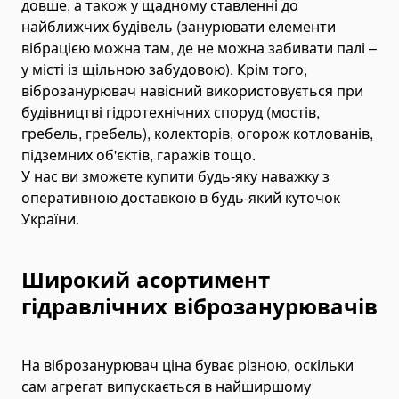
довше, а також у щадному ставленні до
Автоцистерни для води
найближчих будівель (занурювати елементи
вібрацією можна там, де не можна забивати палі –
Автокрани і маніпулятори
у місті із щільною забудовою). Крім того,
Маніпулятори
віброзанурювач навісний використовується при
Складні крани
будівництві гідротехнічних споруд (мостів,
Гідравлічні маніпулятори
гребель, гребель), колекторів, огорож котлованів,
Телескопічні маніпулятори
підземних об'єктів, гаражів тощо.
У нас ви зможете купити будь-яку наважку з
Автокрани
оперативною доставкою в будь-який куточок
Міні-крани
України.
Навантажувачі
Фронтальні навантажувачі
Широкий асортимент
Складські навантажувачі
гідравлічних віброзанурювачів
Навантажувачі для піддонів
Міні-навантажувачі
Телескопічні навантажувачі
На віброзанурювач ціна буває різною, оскільки
сам агрегат випускається в найширшому
Вилкові навантажувачі