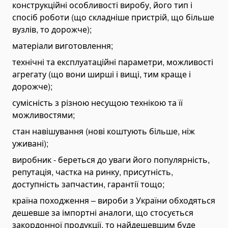
конструкційні особливості виробу, його тип і
спосіб роботи (що складніше пристрій, що більше
вузлів, то дорожче);
матеріали виготовлення;
технічні та експлуатаційні параметри, можливості
агрегату (що вони ширші і вищі, тим краще і
дорожче);
сумісність з різною несущою технікою та її
можливостями;
стан навішування (нові коштують більше, ніж
уживані);
виробник - береться до уваги його популярність,
репутація, частка на ринку, присутність,
доступність запчастин, гарантії тощо;
країна походження – вироби з України обходяться
дешевше за імпортні аналоги, що стосується
закордонної продукції, то найдешевшим буде