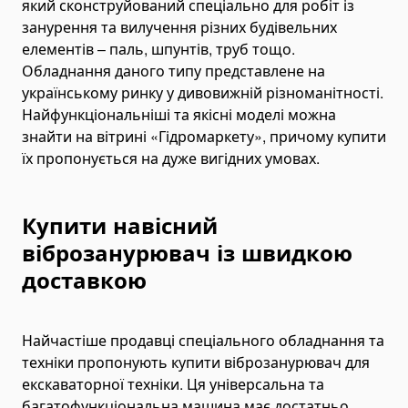
який сконструйований спеціально для робіт із
Гусеничні екскаватори
занурення та вилучення різних будівельних
Екскаватори-навантажувачі
елементів – паль, шпунтів, труб тощо.
Обладнання даного типу представлене на
Міні-екскаватори
українському ринку у дивовижній різноманітності.
Екскаватори-амфібії
Найфункціональніші та якісні моделі можна
Кар'єрні екскаватори
знайти на вітрині «Гідромаркету», причому купити
їх пропонується на дуже вигідних умовах.
Автогрейдери
Бульдозери
Гусеничні бульдозери
Купити навісний
Колісні бульдозери
віброзанурювач із швидкою
Прибиральна техніхніка
доставкою
Прибиральники комунальні
Снігоплавильні машини
Найчастіше продавці спеціального обладнання та
Поливальні машини
техніки пропонують купити віброзанурювач для
Підмітально - прибиральні машини
екскаваторної техніки. Ця універсальна та
Підлогомиючі машини
багатофункціональна машина має достатньо