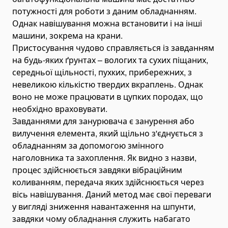
потужності для роботи з даним обладнанням.
Розкидачі піску причіпні
Однак навішування можна встановити і на інші
Подрібнювачі деревини (дереворобарки)
машини, зокрема на крани.
Щепорізи
Пристосування чудово справляється із завданням
Бурова техніка
на будь-яких ґрунтах – вологих та сухих піщаних,
середньої щільності, пухких, прибережних, з
Автовишки і підйомники
невеликою кількістю твердих вкраплень. Однак
Самоскиди, вантажівки і тягачі
воно не може працювати в цупких породах, що
Самоскиди
необхідно враховувати.
Міні-самоскиди
Завданнями для занурювача є занурення або
Тягачі
вилучення елемента, який щільно з'єднується з
обладнанням за допомогою змінного
Шасі
наголовника та захоплення. Як видно з назви,
Автобетонозмішувачі
процес здійснюється завдяки вібраційним
Автоцистерни
коливанням, передача яких здійснюється через
Автоцистерни для газу
вісь навішування. Даний метод має свої переваги
у вигляді зниження навантаження на шпунти,
Автоцистерни для палива
завдяки чому обладнання служить набагато
Автоцистерни для нафтопродуктів