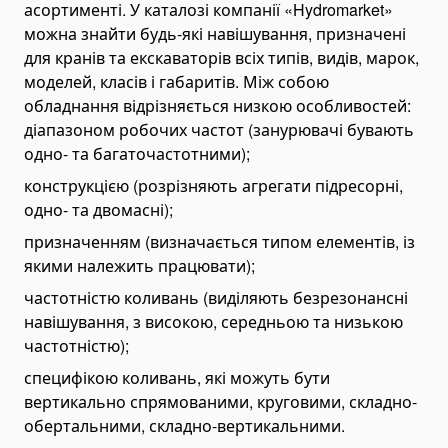
асортименті. У каталозі компанії «Hydromarket»
Евакуатори і автовози
можна знайти будь-які навішування, призначені
Пожежна техніка
для кранів та екскаваторів всіх типів, видів, марок,
Пожежні машини
моделей, класів і габаритів. Між собою
обладнання відрізняється низкою особливостей:
Кар'єрна техніка
діапазоном робочих частот (занурювачі бувають
Підйомне обладнання
одно- та багаточастотними);
Телескопічні підйомники
конструкцією (розрізняють агрегати підресорні,
Щоглові підйомники
одно- та двомасні);
Колінчасті підйомники
призначенням (визначається типом елементів, із
Ножичні підйомники
якими належить працювати);
Паркувальні підйомники
частотністю коливань (виділяють безрезонансні
навішування, з високою, середньою та низькою
Переобладнання самоскидів, тягачів, спецтехніки
частотністю);
Аппарелі
специфікою коливань, які можуть бути
Земснаряди
вертикально спрямованими, круговими, складно-
Дорожньо-будівельна спецтехніка
обертальними, складно-вертикальними.
Автобетононасоси