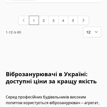
Відвали для зерна і силосу
Сколювач льоду
Навісні екскаватори
1
2
3
4
5
You're currently reading page
Сторінка
Сторінка
Сторінка
Сторінка
Экскаваторы Machinery
Екскаватори HYDRAMET
1
-
12
із
60
Косарки
Дискові косарки
Роторні косарки
Фасадні платформи
Ротатори
Віброзанурювачі в Україні:
Викорчовувачі пнів
доступні ціни за кращу якість
Спецтехніка
Сміттєвози
Серед професійних будівельників високим
Екскаватори
попитом користується віброзанурювач – агрегат,
Колісні екскаватори