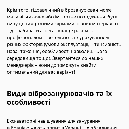
Асфальтоукладачі та дорожні катки
Крім того, гідравлічний віброзанурювач може
Торкрет установки
мати вітчизняне або імпортне походження, бути
випущеним різними фірмами, різних матеріалів і
Асфальтобетонна продукція
т.д. Підбирати агрегат краще разом із
Асфальт
професіоналом – ретельно та з урахуванням
Будівництво доріг
різних факторів (умови експлуатації, інтенсивність
Віброплити
навантаження, особливості навколишнього
середовища тощо). Звертайтеся до наших
Дорожні фрези
менеджерів – вони допоможуть знайти
Шини для спецтехніки
оптимальний для вас варіант!
Переоборудование самосвалов
Інше
Види віброзанурювачів та їх
Генератори
особливості
Палебійне обладнання
Палебійні копери
Палевдавлюючі установки
Екскаваторні навішування для занурення
вібрацією мають попит в Україні. Це обладнання
Устаткування для різання паль