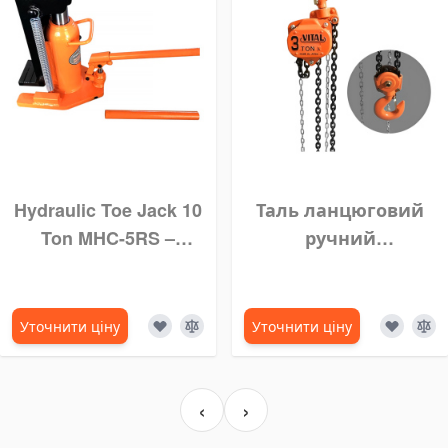
Hydraulic Toe Jack 10
Таль ланцюговий
Ton MHC-5RS –
ручний
Dongkrak Kaki Praktis
шестеренний,
& Kuat
ланцюговий блок
VITAL 3 тонни 7 м
Уточнити ціну
Уточнити ціну
‹
›