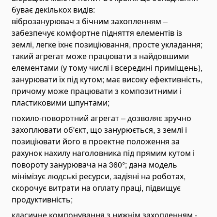
буває декількох видів:
Дизель-молоти
віброзанурювач з бічним захопленням –
Машини для забивання свай
забезпечує комфортне підняття елементів із
землі, легке їхнє позиціювання, просте укладання;
Промислові роботи
такий агрегат може працювати з найдовшими
Б/у промислові роботи
елементами (у тому числі і всередині приміщень),
Утилізатори і інсинератори
занурювати їх під кутом; має високу ефективність,
Агломераційні машини
причому може працювати з композитними і
Екструдери
пластиковими шпунтами;
Пресове устаткування і прес-перфоратори
похило-поворотний агрегат – дозволяє зручно
Вібропреси
захоплювати об'єкт, що занурюється, з землі і
позиціювати його в проектне положення за
Пневматичні преси
рахунок нахилу наголовника під прямим кутом і
Складське обладнання
повороту занурювача на 360°; дана модель
Штабелери
мінімізує людські ресурси, задіяні на роботах,
Гідравлічні штабелери
скорочує витрати на оплату праці, підвищує
Ручні штабелери
продуктивність;
Візки складські
класичне компонування з нижнім захопленням -