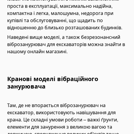
проста в експлуатації, максимально надійна,
Рокли (рохлі)
компактна і легка, малошумна, недорога при
Підйомники для інвалідів
купівлі та обслуговуванні, що щадить по
Заводи
відношенню до близько розташованих будинків.
Бетонні заводи
Наведені вище моделі, а також безрезонансний
Асфальтні заводи
віброзанурювач для екскаваторів можна знайти в
нашому онлайн магазині.
Автомобілерозвантажувачі
Урівнювальні платформи
Капсульні будинки
Кранові моделі вібраційного
Гайковерти
занурювача
Там, де не впорається віброзанурювач на
екскаватор, використовують навішування для
крана. Це складні умови роботи – важкі ґрунти,
елементи для занурення з великою вагою та
довжиною, спорудження великих об'єктів тощо.