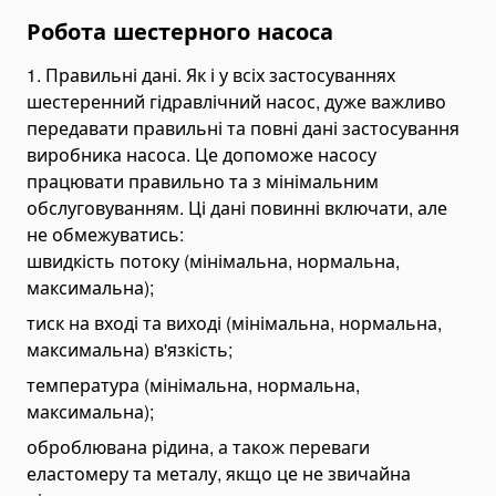
Робота шестерного насоса
Дизель-молоти
Машини для забивання свай
1. Правильні дані. Як і у всіх застосуваннях
шестеренний гідравлічний насос, дуже важливо
Промислові роботи
передавати правильні та повні дані застосування
Б/у промислові роботи
виробника насоса. Це допоможе насосу
Утилізатори і інсинератори
працювати правильно та з мінімальним
Агломераційні машини
обслуговуванням. Ці дані повинні включати, але
Екструдери
не обмежуватись:
швидкість потоку (мінімальна, нормальна,
Пресове устаткування і прес-перфоратори
максимальна);
Вібропреси
тиск на вході та виході (мінімальна, нормальна,
Пневматичні преси
максимальна) в'язкість;
Складське обладнання
температура (мінімальна, нормальна,
Штабелери
максимальна);
Гідравлічні штабелери
оброблювана рідина, а також переваги
Ручні штабелери
еластомеру та металу, якщо це не звичайна
Візки складські