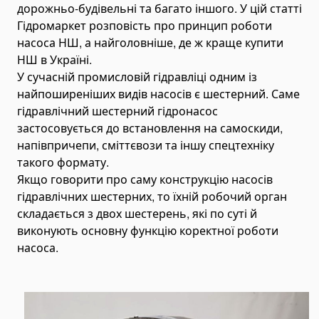
дорожньо-будівельні та багато іншого. У цій статті
Гусеничні екскаватори
Гідромаркет розповість про принцип роботи
Екскаватори-навантажувачі
насоса НШ, а найголовніше, де ж краще купити
Міні-екскаватори
НШ в Україні.
У сучасній промисловій гідравліці одним із
Екскаватори-амфібії
найпоширеніших видів насосів є шестерний. Саме
Кар'єрні екскаватори
гідравлічний шестерний гідронасос
Автогрейдери
застосовується до встановлення на самоскиди,
напівпричепи, сміттєвози та іншу спецтехніку
Бульдозери
такого формату.
Гусеничні бульдозери
Якщо говорити про саму конструкцію насосів
Колісні бульдозери
гідравлічних шестерних, то їхній робочий орган
Прибиральна техніхніка
складається з двох шестерень, які по суті й
Прибиральники комунальні
виконують основну функцію коректної роботи
Снігоплавильні машини
насоса.
Поливальні машини
Підмітально - прибиральні машини
Підлогомиючі машини