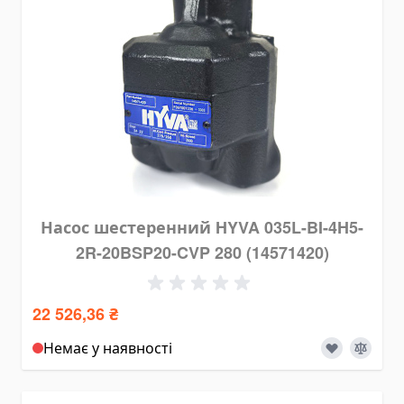
Паливні баки
Комплектуючі для баків
Електрогідравліка
Міні-маслостанції
Електромотори
Комплектуючі для маслостанцій
Alat Angkut Barang
Chain Block
Lever Block
Насос шестеренний HYVA 035L-BI-4H5-
Ratchet Load Binder
2R-20BSP20-CVP 280 (14571420)
Lever Load Binder
Ratchet Pullers
22 526,36 ₴
Lifting Hooks
Немає у наявності
Eye Hooks
Lifting Clamps