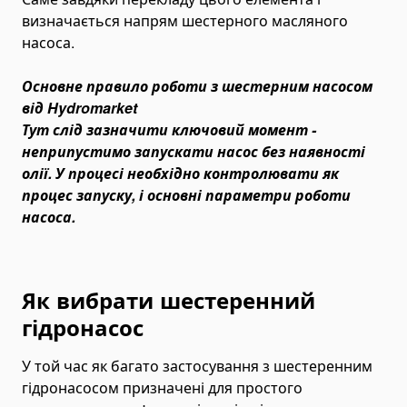
визначається напрям шестерного масляного
Евакуатори і автовози
насоса.
Пожежна техніка
Пожежні машини
Основне правило роботи з шестерним насосом
Кар'єрна техніка
від Hydromarket
Тут слід зазначити ключовий момент -
Підйомне обладнання
неприпустимо запускати насос без наявності
Телескопічні підйомники
олії. У процесі необхідно контролювати як
Щоглові підйомники
процес запуску, і основні параметри роботи
Колінчасті підйомники
насоса.
Ножичні підйомники
Паркувальні підйомники
Як вибрати шестеренний
Переобладнання самоскидів, тягачів, спецтехніки
Аппарелі
гідронасос
Земснаряди
У той час як багато застосування з шестеренним
Дорожньо-будівельна спецтехніка
гідронасосом призначені для простого
Автобетононасоси