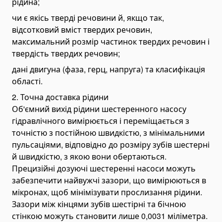
рідина;
Рокли (рохлі)
чи є якісь тверді речовини й, якщо так,
Підйомники для інвалідів
відсотковий вміст твердих речовин,
максимальний розмір частинок твердих речовин і
Заводи
твердість твердих речовин;
Бетонні заводи
дані двигуна (фаза, герц, напруга) та класифікація
Асфальтні заводи
області.
Автомобілерозвантажувачі
2. Точна доставка рідини
Урівнювальні платформи
Об'ємний вихід рідини шестеренного насосу
Капсульні будинки
гідравлічного вимірюється і переміщається з
точністю з постійною швидкістю, з мінімальними
Гайковерти
пульсаціями, відповідно до розміру зубів шестерні
й швидкістю, з якою вони обертаються.
Прецизійні дозуючі шестеренні насоси можуть
забезпечити найвужчі зазори, що вимірюються в
мікронах, щоб мінімізувати прослизання рідини.
Зазори між кінцями зубів шестірні та бічною
стінкою можуть становити лише 0,0031 міліметра.