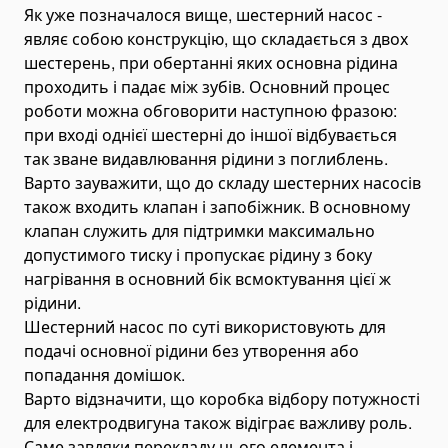
Як уже позначалося вище, шестерний насос -
Автоцистерни для води
являє собою конструкцію, що складається з двох
Автокрани і маніпулятори
шестерень, при обертанні яких основна рідина
Маніпулятори
проходить і падає між зубів. Основний процес
Складні крани
роботи можна обговорити наступною фразою:
при вході однієї шестерні до іншої відбувається
Гідравлічні маніпулятори
так зване видавлювання рідини з поглиблень.
Телескопічні маніпулятори
Варто зауважити, що до складу шестерних насосів
Автокрани
також входить клапан і запобіжник. В основному
клапан служить для підтримки максимально
Міні-крани
допустимого тиску і пропускає рідину з боку
Навантажувачі
нагрівання в основний бік всмоктування цієї ж
Фронтальні навантажувачі
рідини.
Складські навантажувачі
Шестерний насос по суті використовують для
Навантажувачі для піддонів
подачі основної рідини без утворення або
попадання домішок.
Міні-навантажувачі
Варто відзначити, що коробка відбору потужності
Телескопічні навантажувачі
для електродвигуна також відіграє важливу роль.
Вилкові навантажувачі
Саме завдяки перекладу цього елемента і