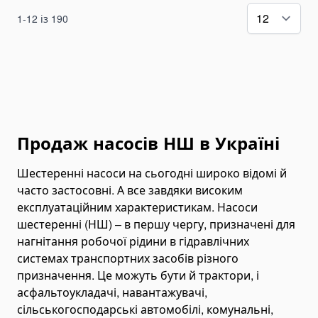
Відвали для зерна і силосу
1
-
12
із
190
Сколювач льоду
Навісні екскаватори
Экскаваторы Machinery
Екскаватори HYDRAMET
Косарки
Дискові косарки
Продаж насосів НШ в Україні
Роторні косарки
Шестеренні насоси на сьогодні широко відомі й
Фасадні платформи
часто застосовні. А все завдяки високим
Ротатори
експлуатаційним характеристикам. Насоси
шестеренні (НШ) – в першу чергу, призначені для
Викорчовувачі пнів
нагнітання робочої рідини в гідравлічних
Спецтехніка
системах транспортних засобів різного
Сміттєвози
призначення. Це можуть бути й трактори, і
Екскаватори
асфальтоукладачі, навантажувачі,
Колісні екскаватори
сільськогосподарські автомобілі, комунальні,