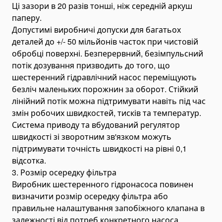
Ці зазори в 20 разів тонші, ніж середній аркуш
паперу.
Допустимі виробничі допуски для багатьох
деталей до +/- 50 мільйонів часток при чистовій
обробці поверхні. Безперервний, безімпульсний
потік дозування призводить до того, що
шестеренний гідравлічний насос переміщують
безліч маленьких порожнин за оборот. Стійкий
лінійний потік можна підтримувати навіть під час
змін робочих швидкостей, тисків та температур.
Система приводу та вбудований регулятор
швидкості зі зворотним зв'язком можуть
підтримувати точність швидкості на рівні 0,1
відсотка.
3. Розмір осередку фільтра
Виробник шестеренного гідронасоса повинен
визначити розмір осередку фільтра або
правильне налаштування запобіжного клапана в
залежності від потреб конкретного насоса.