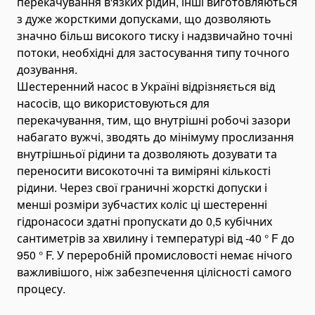
перекачування в'язких рідин, інші виготовляються
Асфальтоукладачі та дорожні катки
з дуже жорсткими допусками, що дозволяють
значно більш високого тиску і надзвичайно точні
Торкрет установки
потоки, необхідні для застосування типу точного
Асфальтобетонна продукція
дозування.
Асфальт
Шестеренний насос в Україні відрізняється від
Будівництво доріг
насосів, що використовуються для
перекачування, тим, що внутрішні робочі зазори
Віброплити
набагато вужчі, зводять до мінімуму прослизання
Дорожні фрези
внутрішньої рідини та дозволяють дозувати та
Шини для спецтехніки
переносити високоточні та виміряні кількості
рідини. Через свої граничні жорсткі допуски і
Переоборудование самосвалов
менші розміри зубчастих коліс ці шестеренні
Інше
гідронасоси здатні пропускати до 0,5 кубічних
Генератори
сантиметрів за хвилину і температурі від -40 ° F до
Палебійне обладнання
950 ° F. У переробній промисловості немає нічого
Палебійні копери
важливішого, ніж забезпечення цілісності самого
процесу.
Палевдавлюючі установки
Устаткування для різання паль