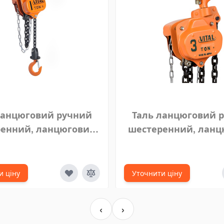
ланцюговий ручний
Таль ланцюговий 
енний, ланцюговий
шестеренний, лан
 VITAL 1 тонна 7 м
блок VITAL 3 тонн
и ціну
Уточнити ціну
‹
›