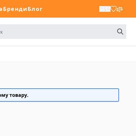
а
Бренди
Блог
ому товару.