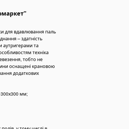
омаркет"
вки для вдавлювання паль
аднання – здатність
и аутригерами та
особливостям техніка
евезення, тобто не
шини оснащені крановою
нання додаткових
 300х300 мм;
олів, у тому числі в