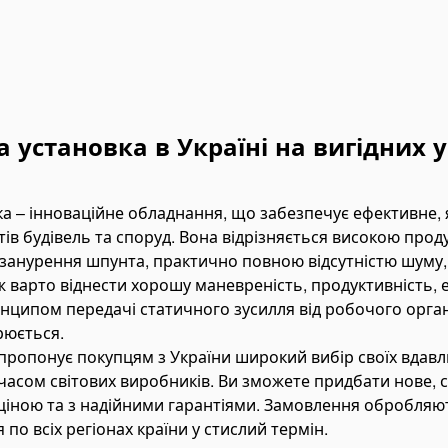
установка в Україні на вигідних 
 – інноваційне обладнання, що забезпечує ефективне, 
в будівель та споруд. Вона відрізняється високою проду
анурення шпунта, практично повною відсутністю шуму, 
ж варто віднести хорошу маневреність, продуктивність, 
нципом передачі статичного зусилля від робочого органу
рюється.
пропонує покупцям з України широкий вибір своїх вдавл
 часом світових виробників. Ви зможете придбати нове, 
ціною та з надійними гарантіями. Замовлення обробля
по всіх регіонах країни у стислий термін.