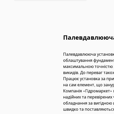
and Pumps
ectric Hydraulic Pumps
eumatic Hydraulic Pumps
ni Power Packs
rease Pumps
Палевдавлююча 
draulic Oil Coolers
draulic Hoses and Couplers
Палевдавлююча установка
aring and Gear Tools
облаштування фундаменті
draulic Gear/Bearing Pullers
максимальною точністю з
викидів. До переваг тако
aring Heaters
Працює установка за при
aring Installation Tools
на сам елемент, що зану
arings
Компанія «Гідромаркет» 
ll Bearings
надійних та перевірених
обладнання за вигідною 
herical Roller Bearings
швидко та поставляються 
дравлічні обтискні інструменти