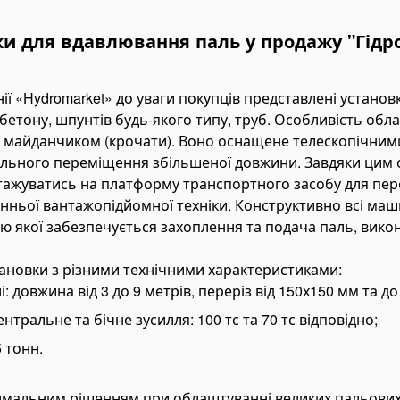
и для вдавлювання паль у продажу "Гідр
нії «Hydromarket» до уваги покупців представлені устано
зобетону, шпунтів будь-якого типу, труб. Особливість обл
 майданчиком (крочати). Воно оснащене телескопічним
льного переміщення збільшеної довжини. Завдяки цим 
тажуватись на платформу транспортного засобу для пер
нньої вантажопідйомної техніки. Конструктивно всі ма
ю якої забезпечується захоплення та подача паль, вико
тановки з різними технічними характеристиками:
 довжина від 3 до 9 метрів, переріз від 150х150 мм та до
ральне та бічне зусилля: 100 тс та 70 тс відповідно;
 тонн.
мальним рішенням при облаштуванні великих пальових п