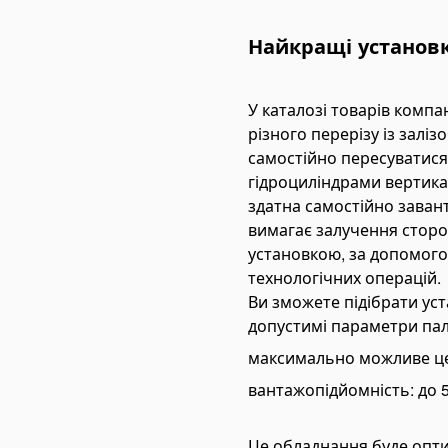
nual Cable Crimping Tools
Найкращі установк
draulic Cable Crimping Tools
ttery Cable Crimping Tools
У каталозі товарів компа
se Crimping Tools
різного перерізу із залі
draulic Presses
самостійно пересуватися
tting Tools
гідроциліндрами вертика
tchet Cable Cutters
здатна самостійно заван
вимагає залучення сторо
draulic Cable Cutters
установкою, за допомого
ttery Cable Cutters
технологічних операцій.
ble Stripping Tools
Ви зможете підібрати ус
допустимі параметри палі:
bar Cutting Tools
bar Cutting Machines
максимально можливе цент
bar Cutting Shears
вантажопідйомність: до 5
re Rope Cutters
Це обладнання буде опти