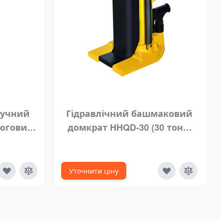
ручний
Гідравлічний башмаковий
цюговий
домкрат HHQD-30 (30 тонн,
и 10 м
хід 160 мм)
Уточнити ціну