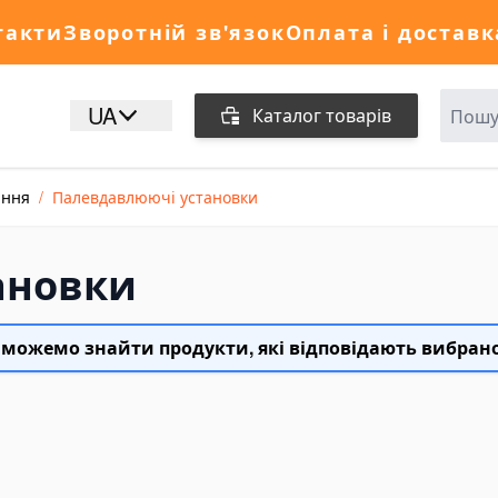
такти
Зворотній зв'язок
Оплата і доставк
UA
Каталог товарів
ання
/
Палевдавлюючі установки
ановки
 можемо знайти продукти, які відповідають вибран