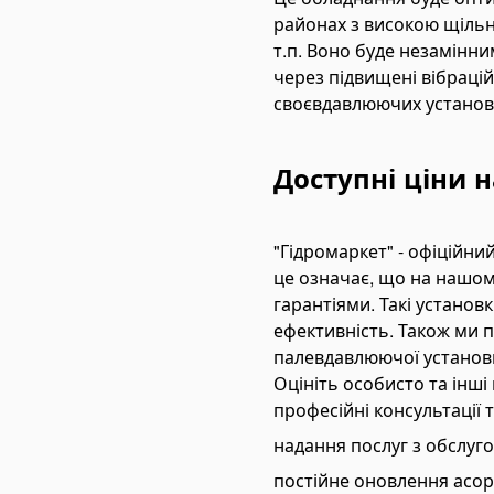
nding Tools
районах з високою щільні
bar Bending Machines
т.п. Воно буде незамінн
sbar Bending Tools
через підвищені вібрацій
дравлічні трубогиби
своєвдавлюючих установо
nding Pipa Manual
ectric Pipe Benders
Доступні ціни 
nching and Pressing Tools
draulic Presses
"Гідромаркет" - офіційни
eumatic Punching Machines
це означає, що на нашом
draulic Punching Tools
гарантіями. Такі установ
ефективність. Також ми 
ectric Hydraulic Punching Machines
палевдавлюючої установк
nual Arbor Presses
Оцініть особисто та інші
pander and Spreader Tools
професійні консультації 
chanical Flange Spreaders
надання послуг з обслуг
draulic Flange Spreaders
постійне оновлення асор