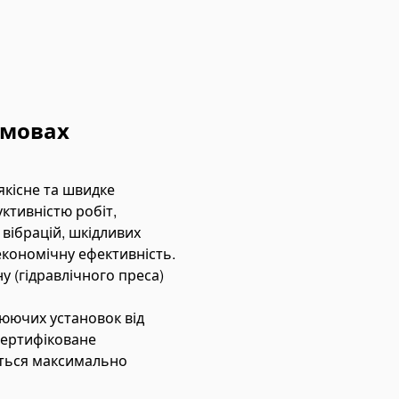
умовах
якісне та швидке
ктивністю робіт,
вібрацій, шкідливих
економічну ефективність.
 (гідравлічного преса)
юючих установок від
сертифіковане
ються максимально