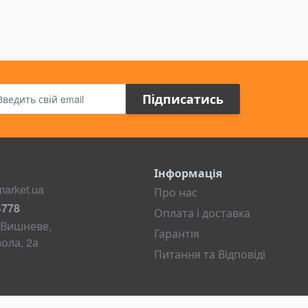
Пошта
Підписатись
Інформація
arket.ua
Про нас
4778
Оплата і доставка
. Вишневе,
Гарантія
ола, 2а
Питання та Відповіді