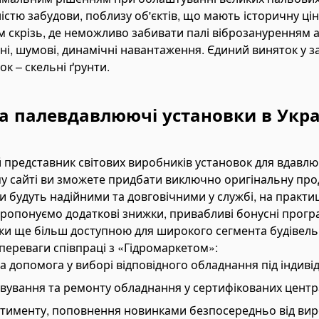
стю забудови, поблизу об'єктів, що мають історичну цінн
им скрізь, де неможливо забивати палі віброзануренням
ні, шумові, динамічні навантаження. Єдиний виняток у з
к – скельні ґрунти.
на палевдавлюючі установки в Укра
й представник світових виробників установок для вдавлюв
у сайті ви зможете придбати виключно оригінальну про
ки будуть надійними та довговічними у службі, на практи
пропонуємо додаткові знижки, привабливі бонусні програ
и ще більш доступною для широкого сегмента будівель
 переваги співпраці з «Гідромаркетом»:
та допомога у виборі відповідного обладнання під індиві
овування та ремонту обладнання у сертифікованих центра
тименту, поповнення новинками безпосередньо від вир