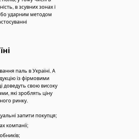
ість, в зсувних зонах і
 або ударним методом
астосуванні
їні
ання паль в Україні. А
дукцію із фірмовими
ці доведуть свою високу
ми, які зроблять ціну
ного ринку.
дуальні запити покупця;
х компанії;
обників;