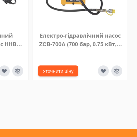
ічний
Електро-гідравлічний насос
с HHB-
ZCB-700A (700 бар, 0.75 кВт, 7
кВт, 8 л)
л)
Уточнити ціну