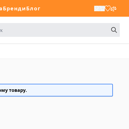
а
Бренди
Блог
ому товару.