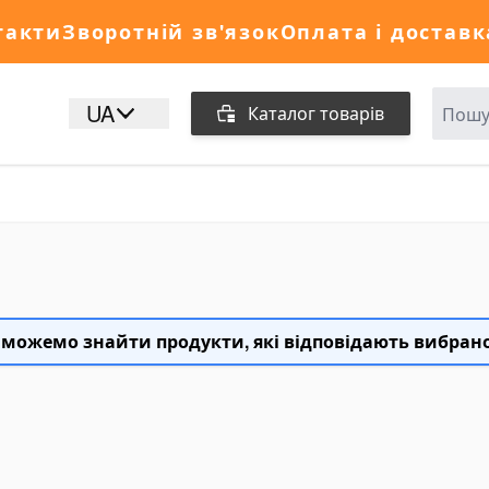
такти
Зворотній зв'язок
Оплата і доставк
UA
Каталог товарів
 можемо знайти продукти, які відповідають вибран