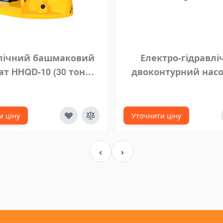
влічний башмаковий
Електро-гідравл
т HHQD-10 (30 тонн,
двоконтурний насо
ход 150 мм)
630B-I (700 бар, 0.75 
и ціну
Уточнити ціну
‹
›