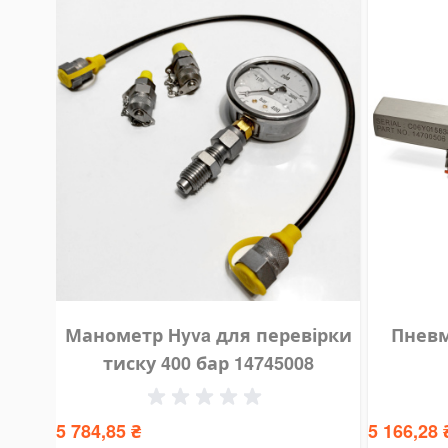
fting Hooks
ye Hooks
fting Clamps
llet Clamps
ft Tables
id Rollers
fting Crowbars
ist Trolley
ared Trolley
ectric Hoist Trolley
tomotive Tools and Equipment
Манометр Hyva для перевірки
Пнев
dy Repair Tools
тиску 400 бар 14745008
ansmission Repair Tools
(пн
spension Repair Tools
5 784,85 ₴
5 166,28 
ring Compressors and Strut Tools