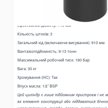
nding Tools
bar Bending Machines
Артикул: 71418261
sbar Bending Tools
Опис: ULB 110-3-0910-K177-40-1/2"-HC
дравлічні трубогиби
Ефективний діаметр: 110 мм
nding Pipa Manual
Кількість штоків: 3
ectric Pipe Benders
Загальний хід (включаючи висування): 910 мм
nching and Pressing Tools
draulic Presses
Вантажопідйомність: 9-13 тонн
eumatic Punching Machines
Максимальний робочий тиск: 190 бар
draulic Punching Tools
Вага: 30 кг
ectric Hydraulic Punching Machines
Хромування (HC): Так
nual Arbor Presses
Впуск масла: 1/2˝ BSP
pander and Spreader Tools
Цей циліндр є лише підйомним пристроєм і не
chanical Flange Spreaders
як елемент конструкції або піддаватися бічн
draulic Flange Spreaders