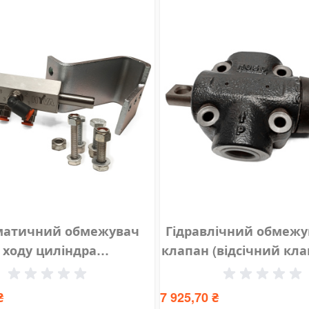
матичний обмежувач
Гідравлічний обмеж
ходу циліндра
клапан (відсічний кла
евмокінцевик) HYVA
2/2 120L3/4", 1472
14700506
₴
7 925,70 ₴