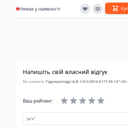
re Maintenance Tools
Немає у наявності
Ку
oling System Tools
torcycle Lift Jacks
inding & Polishing Tools
chinery Shim Sets
дравліка
мплекти гідравліки
ідроциліндри
Напишіть свій власний відгук
дроциліндри підйому кузова
Ви оцінюєте:
Гідроциліндр ULB 110-3-0910-K177-40-1/2"-HC
мплектуючі для гідроциліндрів
ідронасоси
Ваш рейтинг:
естеренні насоси
ксіально-поршневі насоси
Ім'я
оршневі насоси