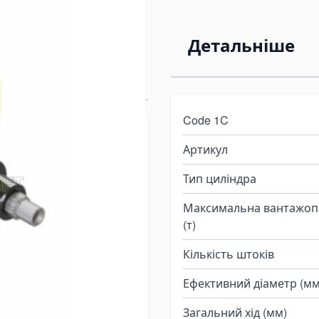
-0910-K177-40-
Детальніше
418261
Code 1C
ліндр ULB 110-
Артикул
Тип циліндра
C - це надійне навісне
Максимальна вантажоп
жами масою до 13 тонн.
(т)
ь і стійкість до зносу,
Кількість штоків
дних умовах.
Ефективний діаметр (мм
 110-3-0910-K177-
Загальний хід (мм)