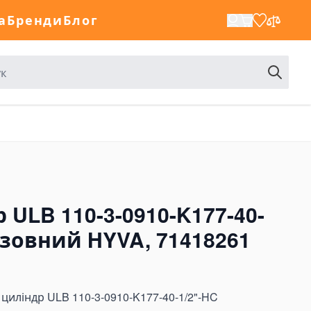
а
Бренди
Блог
 ULB 110-3-0910-K177-40-
узовний HYVA, 71418261
 циліндр ULB 110-3-0910-K177-40-1/2"-HC