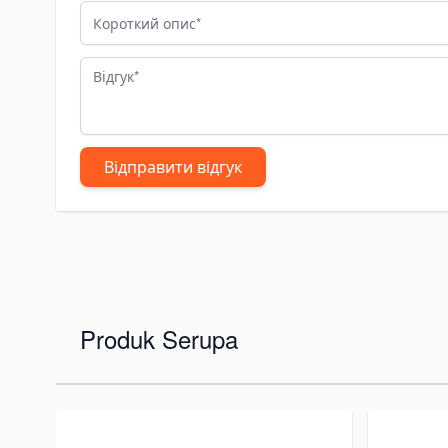
асоси-дозатори
Короткий опис
соси для спецтехніки
чні гідронасоси
Відгук
ластинчаті насоси
riable Vane Pumps
uken Vane Pumps
Відправити відгук
пчастини для гідравлічних насосів
mpa Hidrolik Excavator
mpa Hidrolik Loader
оробки відбору потужності
ідророзподільники
Produk Serupa
оноблочні гідророзподільники
ідророзподільники для самоскидів
дравлічні клапани
талі для гідророзподільників