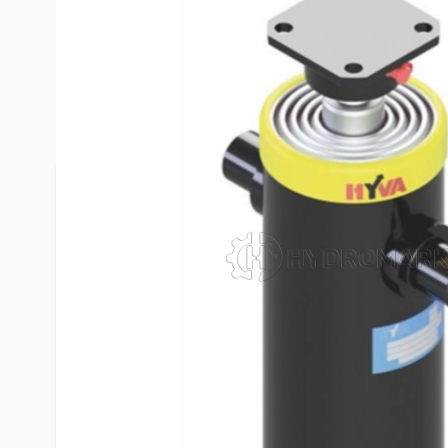
nual Cable Crimping Tools
draulic Cable Crimping Tools
Опис /
Гідроциліндр ULB 110-3
ttery Cable Crimping Tools
1/2"-HC підкузовний HYVA, 71
se Crimping Tools
draulic Presses
tting Tools
tchet Cable Cutters
Гідравлічний підкузовний ци
draulic Cable Cutters
3-0910-K177-40-1/2"-HC
ttery Cable Cutters
Гідроциліндр ULB 110-3-0910-K177-40-1/2"-H
ble Stripping Tools
обладнання, призначене для роботи з ванта
bar Cutting Tools
Пристрій поєднує в собі міцність, ефективніст
bar Cutting Machines
завдяки чому підходить для експлуатації у скла
bar Cutting Shears
Характеристики гідроциліндра ULB
re Rope Cutters
40-1/2"-HC (71418261)