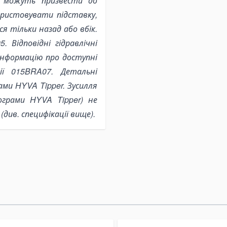
 можуть призвести до
ористовувати підставку,
я тільки назад або вбік.
 Відповідні гідравлічні
 інформацію про доступні
ї 015BRA07. Детальні
ми HYVA Tipper. Зусилля
ограми HYVA Tipper) не
ив. специфікації вище).
le using the tab key. You can skip the carousel or go straight to