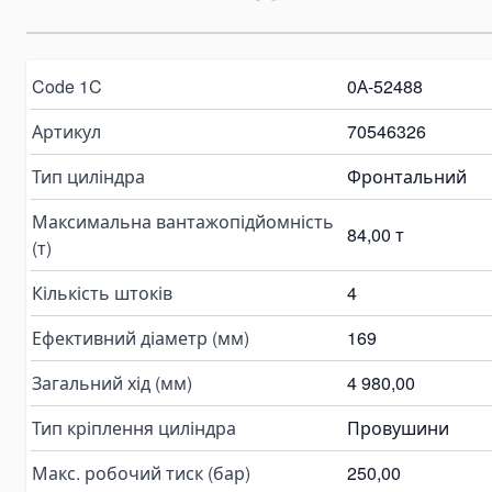
Пластинчаті насоси
Variable Vane Pumps
Yuken Vane Pumps
Code 1C
0А-52488
Запчастини для гідравлічних насосів
Артикул
70546326
Pompa Hidrolik Excavator
Pompa Hidrolik Loader
Тип циліндра
Фронтальний
Коробки відбору потужності
Максимальна вантажопідйомність
84,00 т
Гідророзподільники
(т)
Моноблочні гідророзподільники
Кількість штоків
4
Гідророзподільники для самоскидів
Ефективний діаметр (мм)
169
Гідравлічні клапани
Деталі для гідророзподільників
Загальний хід (мм)
4 980,00
Angle Seat Valves
Тип кріплення циліндра
Провушини
Solenoid Valves
Solenoid Valves
Макс. робочий тиск (бар)
250,00