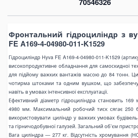
70546326
Bending Pipa Manual
Electric Pipe Benders
Punching and Pressing Tools
Фронтальний гідроциліндр з в
Hydraulic Presses
FE A169-4-04980-011-K1529
Pneumatic Punching Machines
Hydraulic Punching Tools
Гідроциліндр Hyva FE A169-4-04980-011-K1529 (артик
високопродуктивне обладнання для самоскидної тех
Electric Hydraulic Punching Machines
для підйому важких вантажів масою до 84 тонн. Ц
Manual Arbor Presses
чотирма штоками та одним вушком, що забезпечу
Expander and Spreader Tools
навіть в умовах інтенсивної експлуатації.
Mechanical Flange Spreaders
Ефективний діаметр гідроциліндра становить 169 
Hydraulic Flange Spreaders
4980 мм. Максимальний робочий тиск сягає 250 
Pipe Expanders
використовувати циліндр у важких умовах будівель
Баки на тягачі
та гірничодобувної галузей. Загальний об’єм пристр
Масляні гідравлічні баки
Вага циліндра — 277 кг. Відсутність хромування (