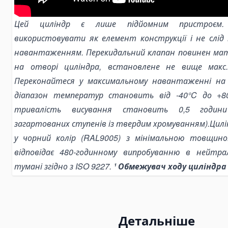
Grinding & Polishing Tools
Цей циліндр є лише підйомним пристроєм.
Machinery Shim Sets
використовувати як елемент конструкції і не слід
Гідравліка
навантаженням. Перекидальний клапан повинен мат
Комплекти гідравліки
на отворі циліндра, встановлене не вище макс.
Гідроциліндри
Переконайтеся у максимальному навантаженні на 
Гідроциліндри підйому кузова
діапазон температур становить від -40°C до +8
Комплектуючі для гідроциліндрів
тривалість висування становить 0,5 годин
Гідронасоси
загартованих ступенів із твердим хромуванням).Цил
Шестеренні насоси
у чорний колір (RAL9005) з мінімальною товщин
Аксіально-поршневі насоси
відповідає 480-годинному випробуванню в нейтра
Поршневі насоси
тумані згідно з ISO 9227.
¹
Обмежувач ходу циліндра
Насоси-дозатори
Насоси для спецтехніки
Ручні гідронасоси
Детальніше