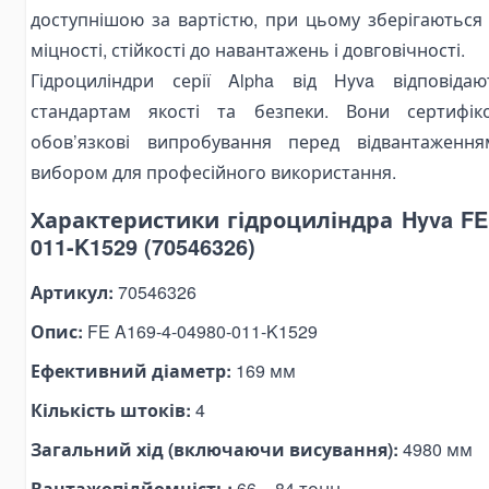
Паливні баки
доступнішою за вартістю, при цьому зберігаються 
Комплектуючі для баків
міцності, стійкості до навантажень і довговічності.
Електрогідравліка
Гідроциліндри серії Alpha від Hyva відповіда
Міні-маслостанції
стандартам якості та безпеки. Вони сертифіко
Електромотори
обов’язкові випробування перед відвантаженн
вибором для професійного використання.
Комплектуючі для маслостанцій
Alat Angkut Barang
Характеристики гідроциліндра Hyva FE 
Chain Block
011-K1529 (70546326)
Lever Block
Артикул:
70546326
Ratchet Load Binder
Опис:
FE A169-4-04980-011-K1529
Lever Load Binder
Ефективний діаметр:
169 мм
Ratchet Pullers
Lifting Hooks
Кількість штоків:
4
Eye Hooks
Загальний хід (включаючи висування):
4980 мм
Lifting Clamps
Вантажопідйомність:
66 – 84 тонн