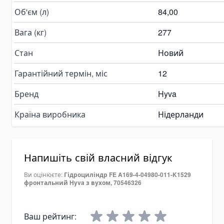
Вали відбору потужності
Об'єм (л)
84,00
Гідромотори
Вага (кг)
277
Vane Motor
Масло гідравлічне
Стан
Новий
Редуктори на трактори
Гарантійний термін, міс
12
Запчастини гідравліки і гідрообладнання
Бренд
Hyva
Адаптери гідравлічні
Рукави та шланги
Країна виробника
Нідерланди
Підшипники
Швидкознімні муфти
Напишіть свій власний відгук
Комплектуючі для коробок відбору потужності
Гідравлічне рульове управління
Ви оцінюєте:
Гідроциліндр FE A169-4-04980-011-K1529
фронтальний Hyva з вухом, 70546326
Дзвони для гідронасосів OMT
Комплектуючі для РВТ
Ваш рейтинг:
Комплектуючі для шлангів НТ