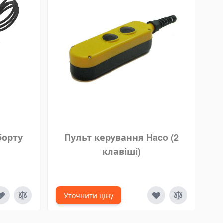
борту
Пульт керування Haco (2
Е
клавіші)
Уточнити ціну
У