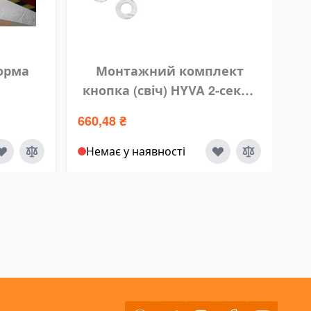
орма
Монтажний комплект
кнопка (свіч) HYVA 2-секції
L/B Plat,14750512
660,48 ₴
6 
Немає у наявності
Н
Viber
Telegram
Instagram
Facebook
Youtube