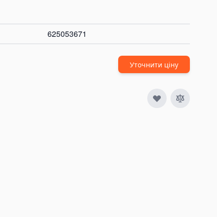
625053671
Уточнити ціну