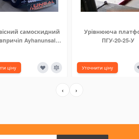
вісний самоскидний
Урівнююча платф
впричіп Ayhanunsal
ПГУ-20-25-У
Treyler
ти ціну
Уточнити ціну
‹
›
Пошта