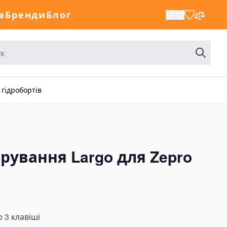
а
Бренди
Блог
 гідробортів
рування Largo для Zepro
 3 клавіші