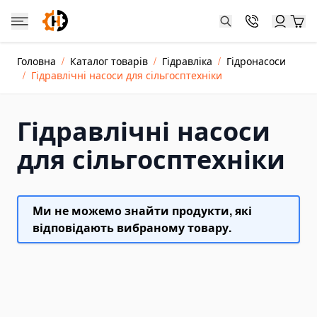
Skip to Content
Catalog
Головна
/
Каталог товарів
/
Гідравліка
/
Гідронасоси
Каталог товарів
/
Гідравлічні насоси для сільгосптехніки
Jacks and Cylinders
Hydraulic Cylinder Jacks
Гідравлічні насоси
Hydraulic Toe Jacks
для сільгосптехніки
Farm Jacks
Double-acting Hydraulic Cylinders
Dongkrak Kereta
Ми не можемо знайти продукти, які
Crane Jacks
відповідають вибраному товару.
Power Units and Hand Pumps
Hand Pumps
Electric Hydraulic Pumps
Pneumatic Hydraulic Pumps