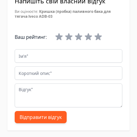
Напишіть свій власний відгук
Grinding & Polishing Tools
Ви оцінюєте:
Кришка (пробка) паливного бака для
тягача Iveco ADB-03
Machinery Shim Sets
Гідравліка
Комплекти гідравліки
Ваш рейтинг:
Гідроциліндри
Ім'я
Гідроциліндри підйому кузова
Комплектуючі для гідроциліндрів
Короткий опис
Гідронасоси
Шестеренні насоси
Відгук
Аксіально-поршневі насоси
Поршневі насоси
Насоси-дозатори
Відправити відгук
Насоси для спецтехніки
Ручні гідронасоси