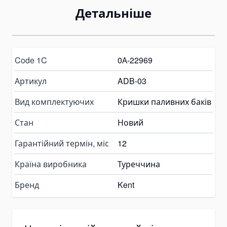
Pallet Clamps
Детальніше
Lift Tables
Skid Rollers
Lifting Crowbars
Code 1C
0А-22969
Hoist Trolley
Артикул
ADB-03
Geared Trolley
Electric Hoist Trolley
Вид комплектуючих
Кришки паливних баків
Automotive Tools and Equipment
Стан
Новий
Body Repair Tools
Гарантійний термін, міс
12
Transmission Repair Tools
Suspension Repair Tools
Країна виробника
Туреччина
Spring Compressors and Strut Tools
Бренд
Kent
Tire Maintenance Tools
Cooling System Tools
Motorcycle Lift Jacks