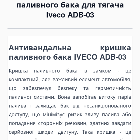
паливного бака для тягача
Bending Pipa Manual
Iveco ADB-03
Electric Pipe Benders
Punching and Pressing Tools
Hydraulic Presses
Антивандальна кришка
Pneumatic Punching Machines
паливного бака IVECO ADB-03
Hydraulic Punching Tools
Electric Hydraulic Punching Machines
Кришка паливного бака із замком - це
Manual Arbor Presses
компактний, але важливий елемент автомобіля,
Expander and Spreader Tools
що забезпечує безпеку та герметичність
Mechanical Flange Spreaders
паливної системи. Вона запобігає витоку парів
Hydraulic Flange Spreaders
палива і захищає бак від несанкціонованого
доступу, що мінімізує ризик зливу палива або
Pipe Expanders
попадання сторонніх речовин, здатних завдати
Баки на тягачі
серйозної шкоди двигуну. Така кришка - це
Масляні гідравлічні баки