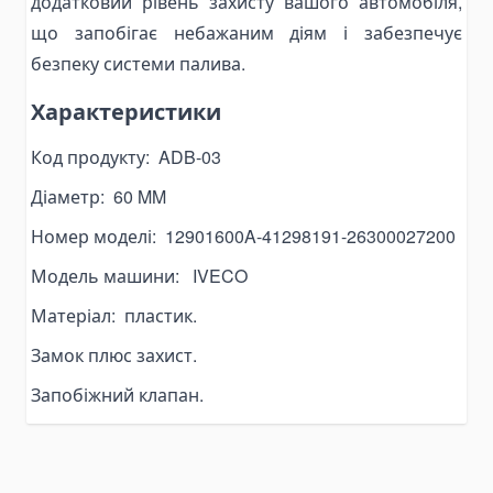
додатковий рівень захисту вашого автомобіля,
Паливні баки
що запобігає небажаним діям і забезпечує
Комплектуючі для баків
безпеку системи палива.
Електрогідравліка
Міні-маслостанції
Характеристики
Електромотори
Код продукту:
ADB-03
Комплектуючі для маслостанцій
Діаметр: 60 MM
Alat Angkut Barang
Chain Block
Номер моделі: 12901600A-41298191-26300027200
Lever Block
Модель машини: IVECO
Ratchet Load Binder
Матеріал: пластик.
Lever Load Binder
Замок плюс захист.
Ratchet Pullers
Запобіжний клапан.
Lifting Hooks
Eye Hooks
Lifting Clamps