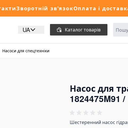
такти
Зворотній зв'язок
Оплата і доставк
UA
Каталог товарів
Насоси для спецтехніки
Насос для тр
1824475M91 /
Шестеренний насос гідрав