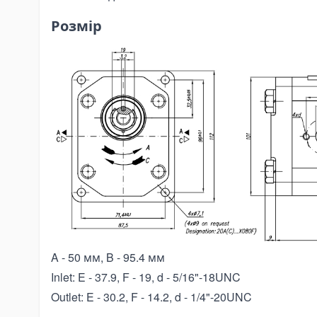
pe Expanders
Розмір
ки на тягачі
сляні гідравлічні баки
аливні баки
мплектуючі для баків
ектрогідравліка
ні-маслостанції
лектромотори
омплектуючі для маслостанцій
at Angkut Barang
ain Block
ver Block
A - 50 мм, B - 95.4 мм
tchet Load Binder
Inlet: E - 37.9, F - 19, d - 5/16"-18UNC
ver Load Binder
Outlet: E - 30.2, F - 14.2, d - 1/4"-20UNC
tchet Pullers