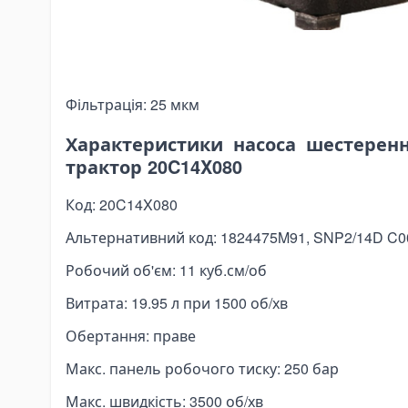
nding Tools
Робоча рідина: мінеральне гідравлічне мастил
bar Bending Machines
В'язкість: 10-100 сСт (рекомендується мінерал
sbar Bending Tools
в'язкістю 46 сСт)
дравлічні трубогиби
Фільтрація: 25 мкм
nding Pipa Manual
ectric Pipe Benders
Характеристики насоса шестеренн
трактор 20C14X080
nching and Pressing Tools
draulic Presses
Код: 20C14X080
eumatic Punching Machines
Альтернативний код: 1824475M91, SNP2/14D C0
draulic Punching Tools
Робочий об'єм: 11 куб.см/об
ectric Hydraulic Punching Machines
Витрата: 19.95 л при 1500 об/хв
nual Arbor Presses
Обертання: праве
pander and Spreader Tools
chanical Flange Spreaders
Макс. панель робочого тиску: 250 бар
draulic Flange Spreaders
Макс. швидкість: 3500 об/хв