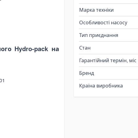
о
Марка техніки
ьне гідравлічне мастило
Особливості насосу
Тип приєднання
ого Hydro-pack на
Стан
Гарантійний термін, міс
Бренд
01
Країна виробника