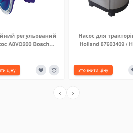
ійний регульований
Насос для тракторі
сос A8VO200 Bosch
Holland 87603409 / H
Rexroth
pack 20A16X10
ти ціну
Уточнити ціну
‹
›