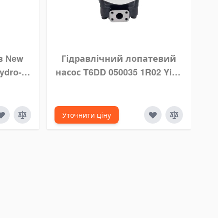
в New
Гідравлічний лопатевий
ydro-
насос T6DD 050035 1R02 Yihe
4
hydraulic
Уточнити ціну
У