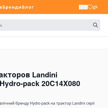
а
Бренди
Блог
акторов Landini
 Hydro-pack 20C14X080
лічний бренду Hydro-pack на трактор Landini серії