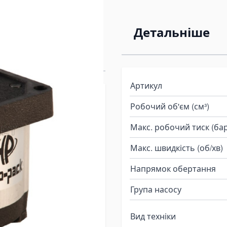
andini
Детальніше
4X080
Артикул
лічний бренду
Робочий об'єм (см³)
серії 20C14X080
Макс. робочий тиск (бар
 20C14X080 групи 20, з
Макс. швидкість (об/хв)
годинниковою стрілкою).
Напрямок обертання
 Serie 30: 5530F, 5530L,
, 8530L; Серія Cingolati:
Група насосу
Вид техніки