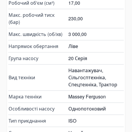
Робочий об'єм (см³)
17,00
Grinding & Polishing Tools
Макс. робочий тиск
Machinery Shim Sets
230,00
(бар)
Гідравліка
Макс. швидкість (об/хв)
3 000,00
Комплекти гідравліки
Гідроциліндри
Напрямок обертання
Ліве
Гідроциліндри підйому кузова
Група насосу
20 Серія
Комплектуючі для гідроциліндрів
Гідронасоси
Навантажувач,
Шестеренні насоси
Вид техніки
Сільгосптехніка,
Спецтехніка, Трактор
Аксіально-поршневі насоси
Поршневі насоси
Марка техніки
Massey Ferguson
Насоси-дозатори
Особливості насосу
Однопотоковий
Насоси для спецтехніки
Тип приєднання
ISO
Ручні гідронасоси