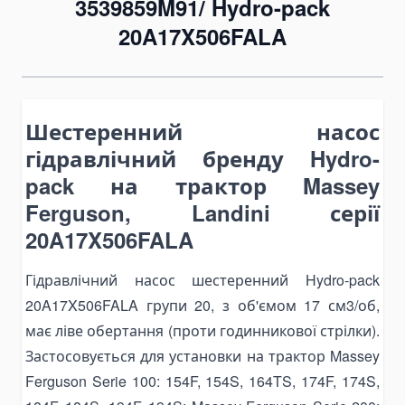
3539859M91/ Hydro-pack
Bending Pipa Manual
20A17X506FALA
Electric Pipe Benders
Punching and Pressing Tools
Hydraulic Presses
Шестеренний насос
Pneumatic Punching Machines
гідравлічний бренду Hydro-
Hydraulic Punching Tools
pack на трактор Massey
Electric Hydraulic Punching Machines
Ferguson, Landini серії
Manual Arbor Presses
20A17X506FALA
Expander and Spreader Tools
Mechanical Flange Spreaders
Гідравлічний насос шестеренний Hydro-pack
Hydraulic Flange Spreaders
20A17X506FALA групи 20, з об'ємом 17 см3/об,
має ліве обертання (проти годинникової стрілки).
Pipe Expanders
Застосовується для установки на трактор Massey
Баки на тягачі
Ferguson Serie 100: 154F, 154S, 164TS, 174F, 174S,
Масляні гідравлічні баки