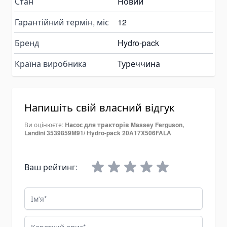
Стан
Новий
Пластинчаті насоси
Variable Vane Pumps
Гарантійний термін, міс
12
Yuken Vane Pumps
Бренд
Hydro-pack
Запчастини для гідравлічних насосів
Країна виробника
Туреччина
Pompa Hidrolik Excavator
Pompa Hidrolik Loader
Коробки відбору потужності
Напишіть свій власний відгук
Гідророзподільники
Моноблочні гідророзподільники
Ви оцінюєте:
Насос для тракторів Massey Ferguson,
Landini 3539859M91/ Hydro-pack 20A17X506FALA
Гідророзподільники для самоскидів
Гідравлічні клапани
Ваш рейтинг:
Деталі для гідророзподільників
Angle Seat Valves
Ім'я
Solenoid Valves
Solenoid Valves
Короткий опис