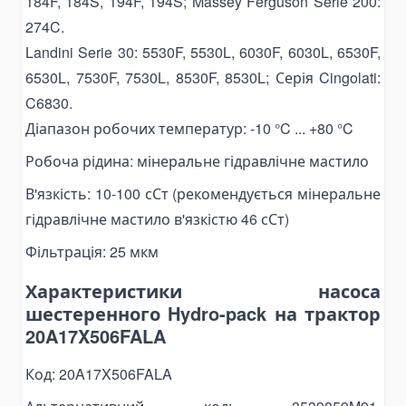
184F, 184S, 194F, 194S; Massey Ferguson Serie 200:
Паливні баки
274C.
Комплектуючі для баків
Landini Serie 30: 5530F, 5530L, 6030F, 6030L, 6530F,
Електрогідравліка
6530L, 7530F, 7530L, 8530F, 8530L; Серія Cingolati:
Міні-маслостанції
C6830.
Електромотори
Діапазон робочих температур: -10 °C ... +80 °C
Комплектуючі для маслостанцій
Робоча рідина: мінеральне гідравлічне мастило
Alat Angkut Barang
В'язкість: 10-100 сСт (рекомендується мінеральне
Chain Block
гідравлічне мастило в'язкістю 46 сСт)
Lever Block
Фільтрація: 25 мкм
Ratchet Load Binder
Lever Load Binder
Характеристики насоса
Ratchet Pullers
шестеренного Hydro-pack на трактор
20A17X506FALA
Lifting Hooks
Eye Hooks
Код: 20A17X506FALA
Lifting Clamps