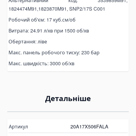
Альтернативний код: 3539859M91,
Pallet Clamps
1824474M91,1823870M91, SNP2/17S C001
Lift Tables
Робочий об'єм: 17 куб.см/об
Skid Rollers
Витрата: 24.91 л/хв при 1500 об/хв
Lifting Crowbars
Обертання: ліве
Hoist Trolley
Geared Trolley
Макс. панель робочого тиску: 230 бар
Electric Hoist Trolley
Макс. швидкість: 3000 об/хв
Automotive Tools and Equipment
Body Repair Tools
Transmission Repair Tools
Детальніше
Suspension Repair Tools
Spring Compressors and Strut Tools
Tire Maintenance Tools
Cooling System Tools
Артикул
20A17X506FALA
Motorcycle Lift Jacks