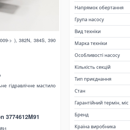
Напрямок обертання
іве обертання (проти
 для встановлення на
Група насосу
Вид техніки
009-> ), 382N, 384S, 390
Марка техніки
Особливості насосу
Кількість секцій
о
Тип приєднання
ьне гідравлічне мастило
Стан
Гарантійний термін, міс
Бренд
n 3774612M91
Країна виробника
M91