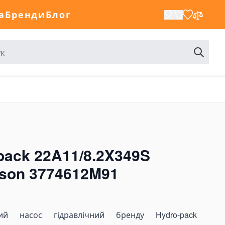
а
Бренди
Блог
pack 22A11/8.2X349S
son 3774612M91
ий насос гідравлічний бренду Hydro-pack