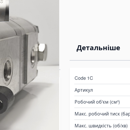
/8.2X349S
Детальніше
Code 1C
мний насос
Артикул
 Hydro-pack
Робочий об'єм (см³)
assey Ferguson
Макс. робочий тиск (бар
Макс. швидкість (об/хв)
 22A11/8.2X349S групи