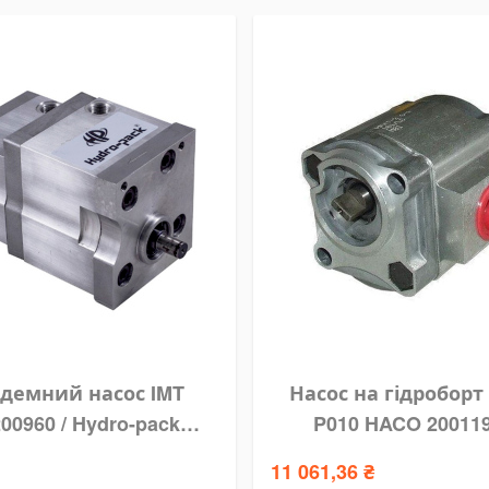
демний насос IMT
Насос на гідроборт 
00960 / Hydro-pack
P010 HACO 20011
2A14/2.7X960IMT
11 061,36 ₴