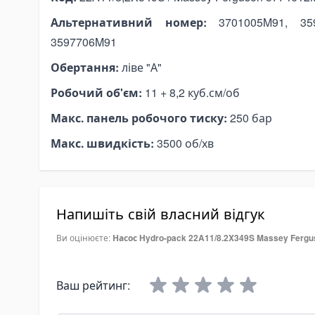
pe Expanders
Альтернативний номер:
3701005M91, 359
ки на тягачі
3597706M91
сляні гідравлічні баки
Обертання:
ліве "А"
аливні баки
мплектуючі для баків
Робочий об'єм:
11 + 8,2 куб.см/об
ектрогідравліка
Макс. панель робочого тиску:
250 бар
ні-маслостанції
Макс. швидкість:
3500 об/хв
лектромотори
омплектуючі для маслостанцій
at Angkut Barang
Напишіть свій власний відгук
ain Block
ver Block
Ви оцінюєте:
Насос Hydro-pack 22A11/8.2X349S Massey Ferg
tchet Load Binder
ver Load Binder
Ваш рейтинг:
tchet Pullers