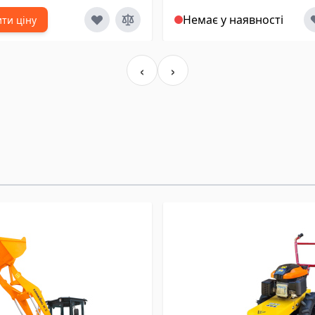
Немає у наявності
ти ціну
‹
›