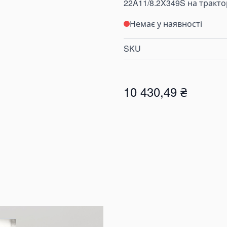
22A11/8.2X349S на тракто
Немає у наявності
SKU
10 430,49 ₴
e
iew larger image