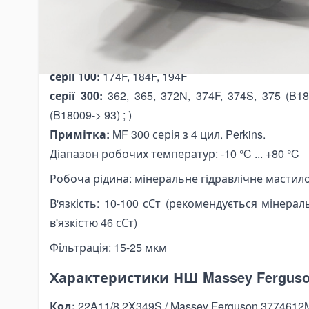
nding Tools
bar Bending Machines
20+20, з об'ємом 11 + 8,2 см3/об, має л
годинникової стрілки). Застосовується
sbar Bending Tools
трактор
Massey Ferguson:
дравлічні трубогиби
серії 100:
174F, 184F, 194F
nding Pipa Manual
серії 300:
362, 365, 372N, 374F, 374S, 375 (B18
ectric Pipe Benders
(B18009-> 93) ; )
nching and Pressing Tools
Примітка:
MF 300 серія з 4 цил. Perkins.
draulic Presses
Діапазон робочих температур: -10 °C ... +80 °C
eumatic Punching Machines
Робоча рідина: мінеральне гідравлічне мастил
draulic Punching Tools
В'язкість: 10-100 сСт (рекомендується мінерал
ectric Hydraulic Punching Machines
в'язкістю 46 сСт)
nual Arbor Presses
Фільтрація: 15-25 мкм
pander and Spreader Tools
chanical Flange Spreaders
Характеристики НШ Massey Ferguso
draulic Flange Spreaders
Код:
22A11/8,2X349S / Massey Ferguson 3774612