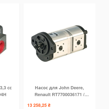
3,3 сс
Насос для John Deere,
П
94H
Renault RT7700036171 /
Hydro-pack 22A22/12X729
13 258,25 ₴