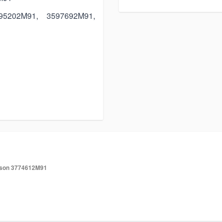
5202M91, 3597692M91,
uson 3774612M91