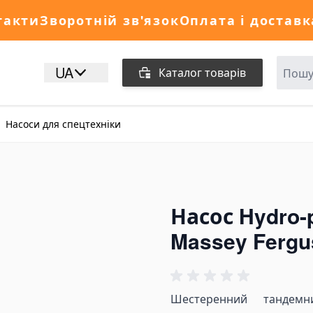
такти
Зворотній зв'язок
Оплата і доставк
UA
Каталог товарів
Насоси для спецтехніки
Насос Hydro-
Massey Fergu
Шестеренний тандемн