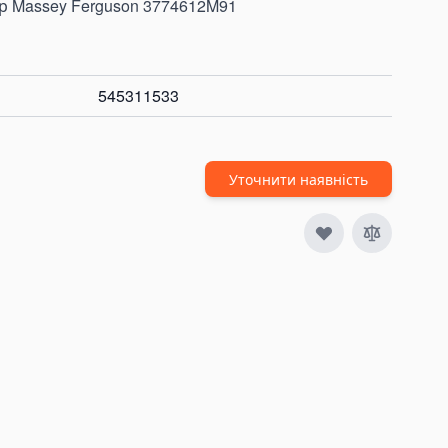
р Massey Ferguson 3774612M91
545311533
Уточнити наявність