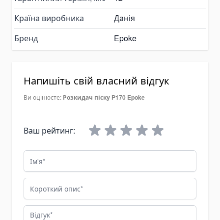
Grinding & Polishing Tools
Країна виробника
Данія
Machinery Shim Sets
Бренд
Epoke
Гідравліка
Комплекти гідравліки
Гідроциліндри
Напишіть свій власний відгук
Гідроциліндри підйому кузова
Ви оцінюєте:
Розкидач піску P170 Epoke
Комплектуючі для гідроциліндрів
Гідронасоси
Шестеренні насоси
Ваш рейтинг:
Аксіально-поршневі насоси
Ім'я
Поршневі насоси
Насоси-дозатори
Короткий опис
Насоси для спецтехніки
Ручні гідронасоси
Відгук