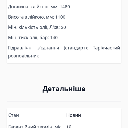
Pallet Clamps
Довжина з лійкою, мм: 1460
Lift Tables
Висота з лійкою, мм: 1100
Skid Rollers
Мін. кількість олії, Л/хв: 20
Lifting Crowbars
Мін. тиск олії, бар: 140
Hoist Trolley
Geared Trolley
Гідравлічні з'єднання (стандарт): Тарілчастий
розподільник
Electric Hoist Trolley
Automotive Tools and Equipment
Body Repair Tools
Transmission Repair Tools
Детальніше
Suspension Repair Tools
Spring Compressors and Strut Tools
Tire Maintenance Tools
Стан
Новий
Cooling System Tools
Гарантійний термін, міс
12
Motorcycle Lift Jacks