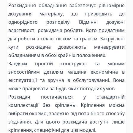
Розкидання обладнання забезпечує рівномірне
Bending Pipa Manual
дозування матеріалу, що призводить до
Electric Pipe Benders
однорідного розподілу. Відмінні дозуючі
Punching and Pressing Tools
властивості розкидача роблять його придатним
Hydraulic Presses
для роботи з сіллю, піском та гравієм. Закруглені
Pneumatic Punching Machines
кути розкидача дозволяють маневрувати
Hydraulic Punching Tools
обладнанням в обох крайніх положеннях.
Завдяки простій конструкції та міцним
Electric Hydraulic Punching Machines
зносостійким деталям машина економічна в
Manual Arbor Presses
експлуатації та зручна в обслуговуванні. Вона
Expander and Spreader Tools
може працювати за будь-яких погодних умов.
Mechanical Flange Spreaders
Розкидач постачається у стандартній
Hydraulic Flange Spreaders
комплектації без кріплень. Кріплення можна
Pipe Expanders
вибрати окремо, залежно від потрібного способу
Баки на тягачі
з'єднання. Для цього розкидача доступні лише
Масляні гідравлічні баки
кріплення, специфічні для цієї моделі.