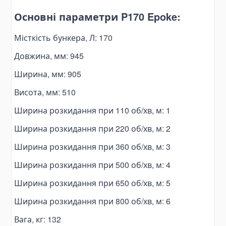
Паливні баки
Основні параметри P170 Epoke:
Комплектуючі для баків
Електрогідравліка
Місткість бункера, Л: 170
Міні-маслостанції
Довжина, мм: 945
Електромотори
Ширина, мм: 905
Комплектуючі для маслостанцій
Висота, мм: 510
Alat Angkut Barang
Chain Block
Ширина розкидання при 110 об/хв, м: 1
Lever Block
Ширина розкидання при 220 об/хв, м: 2
Ratchet Load Binder
Ширина розкидання при 360 об/хв, м: 3
Lever Load Binder
Ширина розкидання при 500 об/хв, м: 4
Ratchet Pullers
Ширина розкидання при 650 об/хв, м: 5
Lifting Hooks
Eye Hooks
Ширина розкидання при 800 об/хв, м: 6
Lifting Clamps
Вага, кг: 132